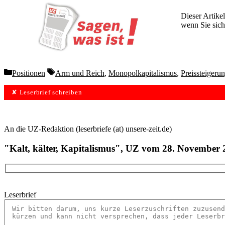
Dieser Artikel
wenn Sie sich
Wochen lang 
Categories
Tags
Positionen
Arm und Reich
,
Monopolkapitalismus
,
Preissteigeru
✘ Leserbrief schreiben
An die UZ-Redaktion (leserbriefe (at) unsere-zeit.de)
"Kalt, kälter, Kapitalismus", UZ vom 28. November 
Leserbrief