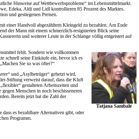
deutliche Hinweise auf Wettbewerbsprobleme“ im Lebensmittelmarkt.
e, Edeka, Aldi und Lidl kontrollieren 85 Prozent des Marktes.
ion und gestiegenen Preisen.
d mit einer Handvoll abgezähltem Kleingeld zu bezahlen. Am Ende
rend der Mann mit einem schmerzlich-resignierten Blick seine
ssiererin und weiterer Leute in der Schlange völlig entgeistert auf
bensmittel fehlt. Sondern wie vollkommen
te schnell seine Einkäufe ein, bevor ich es
: „Machen Sie so was öfter?“
erer“ und „Asylbetrüger“ gehetzt wird,
er-Stiftung verweist darauf, dass die Kluft
lexibler“ gestalteten Arbeitszeiten und
sie gegen Menschen in noch beschisseneren
en. Bereits jetzt hat die Zahl der
Tatjana Sambale
ass es bezahlbare Alternativen gibt, oder
ischen Programm.