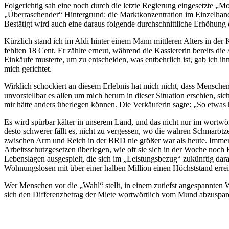
Folgerichtig sah eine noch durch die letzte Regierung eingesetzte „
„Überraschender“ Hintergrund: die Marktkonzentration im Einzelhand
Bestätigt wird auch eine daraus folgende durchschnittliche Erhöhun
Kürzlich stand ich im Aldi hinter einem Mann mittleren Alters in d
fehlten 18 Cent. Er zählte erneut, während die Kassiererin bereits d
Einkäufe musterte, um zu entscheiden, was entbehrlich ist, gab ich ih
mich gerichtet.
Wirklich schockiert an diesem Erlebnis hat mich nicht, dass Menschen
unvorstellbar es allen um mich herum in dieser Situation erschien, sic
mir hätte anders überlegen können. Die Verkäuferin sagte: „So etwas 
Es wird spürbar kälter in unserem Land, und das nicht nur im wortwö
desto schwerer fällt es, nicht zu vergessen, wo die wahren Schmarotzer
zwischen Arm und Reich in der BRD nie größer war als heute. Immer 
Arbeitsschutzgesetzen überlegen, wie oft sie sich in der Woche noch
Lebenslagen ausgespielt, die sich im „Leistungsbezug“ zukünftig dara
Wohnungslosen mit über einer halben Million einen Höchststand errei
Wer Menschen vor die „Wahl“ stellt, in einem zutiefst angespannten
sich den Differenzbetrag der Miete wortwörtlich vom Mund abzusparen