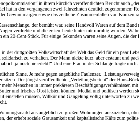
Monopolkommission“ in ihrem kürzlich veröffentlichten Bericht auch „
el hat in den vergangenen zwei Jahrzehnten deutlich zugenommen: Rew
g der Gewinnmargen sowie das zeitliche Zusammenfallen von Konzentrat
er Kassenschlange, der bemüht war, seine Handvoll Waren auf dem Ban
ie Augen verdrehte und die ersten Leute hinter mir unruhig wurden. Wäh
m ein 20-Cent-Stück. Für einige Sekunden waren seine Augen, die der Ka
 in der drittgrößten Volkswirtschaft der Welt das Geld für ein paar Le
h solidarisch zu verhalten. Der Mann nickte kurz, aber erstaunt und pack
hab ich ja noch nie erlebt!“ Und eine Frau in der Schlange fragte mich
rtlichen Sinne. Je mehr gegen angebliche Faulenzer, „Leistungsverweig
 sitzen. Der jüngst veröffentlichte „Verteilungsbericht“ der Hans-Böckl
mehr Menschen in immer prekäreren Beschäftigungsverhältnissen mit „f
 Butter und frisches Obst leisten können. Medial und politisch werden 
uf einstellen müssen, Willkür und Gängelung völlig unterworfen zu werd
cht.
 Wohnungsmarkt aus angeblich zu großen Wohnungen auszuziehen, ohne d
, der erhebt soziale Grausamkeit und kapitalistische Kälte zum polit