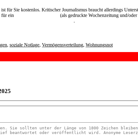
 ist für Sie kostenlos. Kritischer Journalismus braucht allerdings Unte
 für ein
Abonnement der UZ
(als gedruckte Wochenzeitung und/oder i
kostenlos und unverbindlich testen
.
ngen
,
soziale Notlage
,
Vermögensverteilung
,
Wohnungsnot
2025