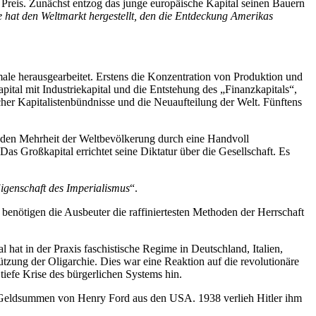
 Preis. Zunächst entzog das junge europäische Kapital seinen Bauern
e hat den Weltmarkt hergestellt, den die Entdeckung Amerikas
le herausgearbeitet. Erstens die Konzentration von Produktion und
tal mit Industriekapital und die Entstehung des „Finanzkapitals“,
scher Kapitalistenbündnisse und die Neuaufteilung der Welt. Fünftens
genden Mehrheit der Weltbevölkerung durch eine Handvoll
s Großkapital errichtet seine Diktatur über die Gesellschaft. Es
 Eigenschaft des Imperialismus
“.
benötigen die Ausbeuter die raffiniertesten Methoden der Herrschaft
hat in der Praxis faschistische Regime in Deutschland, Italien,
tzung der Oligarchie. Dies war eine Reaktion auf die revolutionäre
iefe Krise des bürgerlichen Systems hin.
roße Geldsummen von Henry Ford aus den USA. 1938 verlieh Hitler ihm