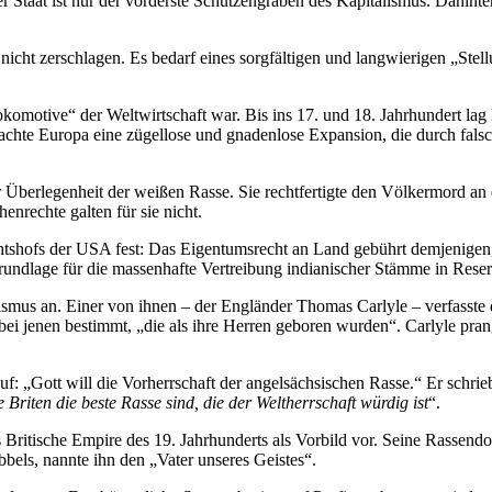
er Staat ist nur der vorderste Schützengraben des Kapitalismus. Dahinte
 nicht zerschlagen. Es bedarf eines sorgfältigen und langwierigen „St
motive“ der Weltwirtschaft war. Bis ins 17. und 18. Jahrhundert lag E
chte Europa eine zügellose und gnadenlose Expansion, die durch falsc
der Überlegenheit der weißen Rasse. Sie rechtfertigte den Völkermord
nrechte galten für sie nicht.
tshofs der USA fest: Das Eigentumsrecht an Land gebührt demjenigen, d
Grundlage für die massenhafte Vertreibung indianischer Stämme in Rese
sismus an. Einer von ihnen – der Engländer Thomas Carlyle – verfasste
ei jenen bestimmt, „die als ihre Herren geboren wurden“. Carlyle pra
f: „Gott will die Vorherrschaft der angelsächsischen Rasse.“ Er schrieb
 Briten die beste Rasse sind, die der Weltherrschaft würdig ist
“.
Britische Empire des 19. Jahrhunderts als Vorbild vor. Seine Rassendo
els, nannte ihn den „Vater unseres Geistes“.