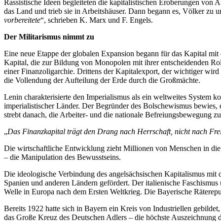
Rassistische Ideen begleiteten die kapitalistischen Eroberungen von 
das Land und trieb sie in Arbeitshäuser. Dann begann es, Völker zu u
vorbereitete
“, schrieben K. Marx und F. Engels.
Der Militarismus nimmt zu
Eine neue Etappe der globalen Expansion begann für das Kapital mit
Kapital, die zur Bildung von Monopolen mit ihrer entscheidenden Rol
einer Finanzoligarchie. Drittens der Kapitalexport, der wichtiger wir
die Vollendung der Aufteilung der Erde durch die Großmächte.
Lenin charakterisierte den Imperialismus als ein weltweites System 
imperialistischer Länder. Der Begründer des Bolschewismus bewies, da
strebt danach, die Arbeiter- und die nationale Befreiungsbewegung zu
„
Das Finanzkapital trägt den Drang nach Herrschaft, nicht nach Frei
Die wirtschaftliche Entwicklung zieht Millionen von Menschen in die
– die Manipulation des Bewusstseins.
Die ideologische Verbindung des angelsächsischen Kapitalismus mit de
Spanien und anderen Ländern gefördert. Der italienische Faschismus 
Welle in Europa nach dem Ersten Weltkrieg. Die Bayerische Räterepub
Bereits 1922 hatte sich in Bayern ein Kreis von Industriellen gebild
das Große Kreuz des Deutschen Adlers – die höchste Auszeichnung d