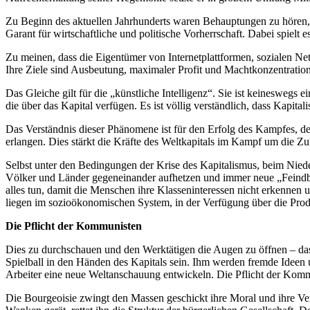
Zu Beginn des aktuellen Jahrhunderts waren Behauptungen zu hören, da
Garant für wirtschaftliche und politische Vorherrschaft. Dabei spielt 
Zu meinen, dass die Eigentümer von Internetplattformen, sozialen Ne
Ihre Ziele sind Ausbeutung, maximaler Profit und Machtkonzentration
Das Gleiche gilt für die „künstliche Intelligenz“. Sie ist keinesweg
die über das Kapital verfügen. Es ist völlig verständlich, dass Kapital
Das Verständnis dieser Phänomene ist für den Erfolg des Kampfes, d
erlangen. Dies stärkt die Kräfte des Weltkapitals im Kampf um die Z
Selbst unter den Bedingungen der Krise des Kapitalismus, beim Nied
Völker und Länder gegeneinander aufhetzen und immer neue „Feindbilde
alles tun, damit die Menschen ihre Klasseninteressen nicht erkennen
liegen im sozioökonomischen System, in der Verfügung über die Prod
Die Pflicht der Kommunisten
Dies zu durchschauen und den Werktätigen die Augen zu öffnen – das i
Spielball in den Händen des Kapitals sein. Ihm werden fremde Ideen
Arbeiter eine neue Weltanschauung entwickeln. Die Pflicht der Kommu
Die Bourgeoisie zwingt den Massen geschickt ihre Moral und ihre Ver