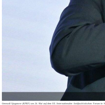
Gennadi Sjuganow (KPRF) am 24. Mai auf dem III. Internationalen Antifaschistischen Forum in