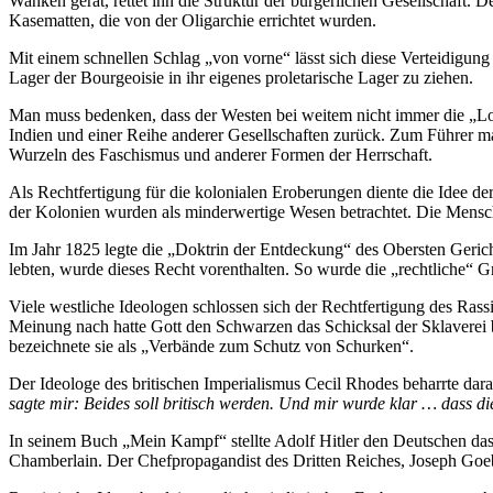
Wanken gerät, rettet ihn die Struktur der bürgerlichen Gesellschaft. D
Kasematten, die von der Oligarchie errichtet wurden.
Mit einem schnellen Schlag „von vorne“ lässt sich diese Verteidigung
Lager der Bourgeoisie in ihr eigenes proletarische Lager zu ziehen.
Man muss bedenken, dass der Westen bei weitem nicht immer die „Loko
Indien und einer Reihe anderer Gesellschaften zurück. Zum Führer ma
Wurzeln des Faschismus und anderer Formen der Herrschaft.
Als Rechtfertigung für die kolonialen Eroberungen diente die Idee 
der Kolonien wurden als minderwertige Wesen betrachtet. Die Mensche
Im Jahr 1825 legte die „Doktrin der Entdeckung“ des Obersten Gerich
lebten, wurde dieses Recht vorenthalten. So wurde die „rechtliche“ 
Viele westliche Ideologen schlossen sich der Rechtfertigung des Ras
Meinung nach hatte Gott den Schwarzen das Schicksal der Sklaverei b
bezeichnete sie als „Verbände zum Schutz von Schurken“.
Der Ideologe des britischen Imperialismus Cecil Rhodes beharrte darau
sagte mir: Beides soll britisch werden. Und mir wurde klar … dass die
In seinem Buch „Mein Kampf“ stellte Adolf Hitler den Deutschen das 
Chamberlain. Der Chefpropagandist des Dritten Reiches, Joseph Goebb