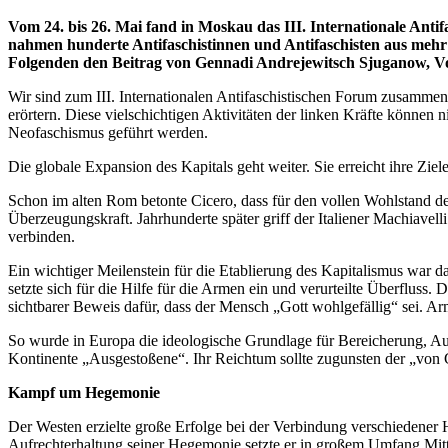
Vom 24. bis 26. Mai fand in Moskau das III. Internationale Anti
nahmen hunderte Antifaschistinnen und Antifaschisten aus mehr a
Folgenden den Beitrag von Gennadi Andrejewitsch Sjuganow, V
Wir sind zum III. Internationalen Antifaschistischen Forum zusamm
erörtern. Diese vielschichtigen Aktivitäten der linken Kräfte können
Neofaschismus geführt werden.
Die globale Expansion des Kapitals geht weiter. Sie erreicht ihre Zi
Schon im alten Rom betonte Cicero, dass für den vollen Wohlstand d
Überzeugungskraft. Jahrhunderte später griff der Italiener Machiave
verbinden.
Ein wichtiger Meilenstein für die Etablierung des Kapitalismus war 
setzte sich für die Hilfe für die Armen ein und verurteilte Überfluss. 
sichtbarer Beweis dafür, dass der Mensch „Gott wohlgefällig“ sei. 
So wurde in Europa die ideologische Grundlage für Bereicherung, A
Kontinente „Ausgestoßene“. Ihr Reichtum sollte zugunsten der „von 
Kampf um Hegemonie
Der Westen erzielte große Erfolge bei der Verbindung verschiedener
Aufrechterhaltung seiner Hegemonie setzte er in großem Umfang Mitt