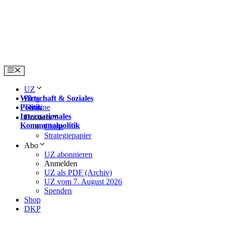
Skip
to
content
Menu
UZ
Wirtschaft & Soziales
Blog
Politik
Termine
Internationales
Dossiers
Kommunalpolitik
China
Strategiepapier
Abo
UZ abonnieren
Anmelden
UZ als PDF (Archiv)
UZ vom 7. August 2026
Spenden
Shop
DKP