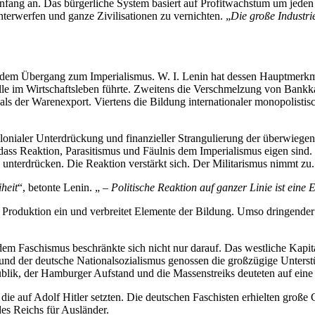
Anfang an. Das bürgerliche System basiert auf Profitwachstum um jeden
nterwerfen und ganze Zivilisationen zu vernichten. „
Die große Industri
 dem Übergang zum Imperialismus. W. I. Lenin hat dessen Hauptmerkma
le im Wirtschaftsleben führte. Zweitens die Verschmelzung von Bankkapi
d als der Warenexport. Viertens die Bildung internationaler monopolisti
kolonialer Unterdrückung und finanzieller Strangulierung der überwie
ss Reaktion, Parasitismus und Fäulnis dem Imperialismus eigen sind. Da
 unterdrücken. Die Reaktion verstärkt sich. Der Militarismus nimmt zu.
heit
“, betonte Lenin. „ –
Politische Reaktion auf ganzer Linie ist eine
 Produktion ein und verbreitet Elemente der Bildung. Umso dringender 
m Faschismus beschränkte sich nicht nur darauf. Das westliche Kapital 
und der deutsche Nationalsozialismus genossen die großzügige Unterstü
lik, der Hamburger Aufstand und die Massenstreiks deuteten auf eine t
et, die auf Adolf Hitler setzten. Die deutschen Faschisten erhielten g
es Reichs für Ausländer.