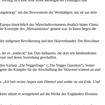
r verbirgt sich eine feste Kette ideologischer Festungen und
ellungskriegs“ um das Bewusstsein der Werktätigen, um sie aus dem
uropa hinsichtlich des Wirtschaftsvolumens deutlich hinter China,
he Konzepte des „Messianismus“ getarnt war. In ihnen liegen die
 an der indigenen Bevölkerung und den Sklavenhandel. Die Bewohner
er es „entdeckt“ hat. Den Indianern, die dort seit Jahrhunderten
rvate und deren Ausrottung geschaffen.
 den Aufsatz „Die Niggerfrage“ („The Nigger Question“). Seiner
ngerte die Kämpfer für die Abschaffung der Sklaverei wütend an und
: „
Ich hob meine Augen zum Himmel und senkte sie zur Erde. Und
ktrin stützte er weitgehend auf die Werke des Engländers Houston