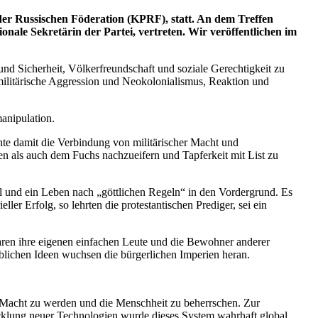
 der Russischen Föderation (KPRF), statt. An dem Treffen
ale Sekretärin der Partei, vertreten. Wir veröffentlichen im
 Sicherheit, Völkerfreundschaft und soziale Gerechtigkeit zu
 militärische Aggression und Neokolonialismus, Reaktion und
anipulation.
nte damit die Verbindung von militärischer Macht und
en als auch dem Fuchs nachzueifern und Tapferkeit mit List zu
al und ein Leben nach „göttlichen Regeln“ in den Vordergrund. Es
ler Erfolg, so lehrten die protestantischen Prediger, sei ein
ren ihre eigenen einfachen Leute und die Bewohner anderer
blichen Ideen wuchsen die bürgerlichen Imperien heran.
n Macht zu werden und die Menschheit zu beherrschen. Zur
cklung neuer Technologien wurde dieses System wahrhaft global.