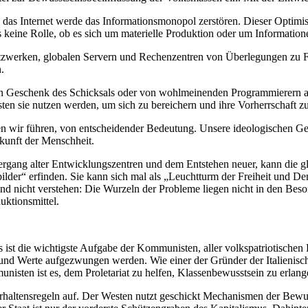
s Internet werde das Informationsmonopol zerstören. Dieser Optimismus
es keine Rolle, ob es sich um materielle Produktion oder um Information
tzwerken, globalen Servern und Rechenzentren von Überlegungen zu Frei
.
s ein Geschenk des Schicksals oder von wohlmeinenden Programmierern an
isten sie nutzen werden, um sich zu bereichern und ihre Vorherrschaft zu
en wir führen, von entscheidender Bedeutung. Unsere ideologischen G
ukunft der Menschheit.
ergang alter Entwicklungszentren und dem Entstehen neuer, kann die gl
r“ erfinden. Sie kann sich mal als „Leuchtturm der Freiheit und Demok
 und nicht verstehen: Die Wurzeln der Probleme liegen nicht in den Be
uktionsmittel.
st die wichtigste Aufgabe der Kommunisten, aller volkspatriotischen Kr
 und Werte aufgezwungen werden. Wie einer der Gründer der Italienisc
nisten ist es, dem Proletariat zu helfen, Klassenbewusstsein zu erla
haltensregeln auf. Der Westen nutzt geschickt Mechanismen der Bewuss