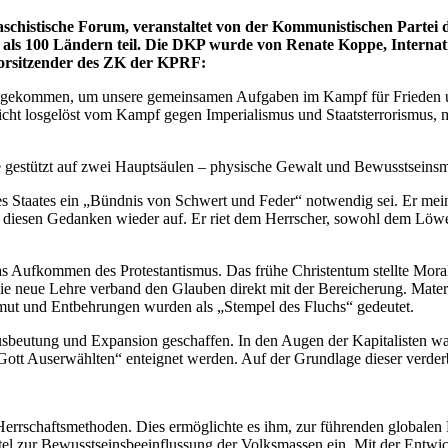
faschistische Forum, veranstaltet von der Kommunistischen Partei
ls 100 Ländern teil. Die DKP wurde von Renate Koppe, Internation
orsitzender des ZK der KPRF:
engekommen, um unsere gemeinsamen Aufgaben im Kampf für Frieden und
 nicht losgelöst vom Kampf gegen Imperialismus und Staatsterrorismus,
ele gestützt auf zwei Hauptsäulen – physische Gewalt und Bewusstseinsm
es Staates ein „Bündnis von Schwert und Feder“ notwendig sei. Er mei
lli diesen Gedanken wieder auf. Er riet dem Herrscher, sowohl dem Löw
das Aufkommen des Protestantismus. Das frühe Christentum stellte Mor
Die neue Lehre verband den Glauben direkt mit der Bereicherung. Materiel
Armut und Entbehrungen wurden als „Stempel des Fluchs“ gedeutet.
usbeutung und Expansion geschaffen. In den Augen der Kapitalisten wa
Gott Auserwählten“ enteignet werden. Auf der Grundlage dieser verder
 Herrschaftsmethoden. Dies ermöglichte es ihm, zur führenden globale
el zur Bewusstseinsbeeinflussung der Volksmassen ein. Mit der Entwi