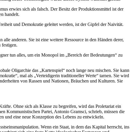
 erwies sich als falsch. Der Besitz der Produktionsmittel ist der
en handelt.
heit und Demokratie geleitet werden, ist der Gipfel der Naivität.
 alle anderen. Sie ist eine weitere Ressource in den Händen derer,
 festigen.
egner tun alles, um ein Monopol im „Bereich der Bedeutungen“ zu
obale Oligarchie das „Kartenspiel“ noch lange neu mischen. Sie kann
ratie“, mal als „Verteidigerin traditioneller Werte“ tarnen. Sie wird
sonderheiten von Rassen und Nationen, Bräuchen und Kulturen. Sie
äfte. Ohne sich als Klasse zu begreifen, wird das Proletariat ein
hen Kommunistischen Partei, Antonio Gramsci, schrieb, müssen die
ngen und eine neue Konzeption des Lebens zu entwickeln.
tseinsmanipulation. Wenn ein Staat, in dem das Kapital herrscht, ins