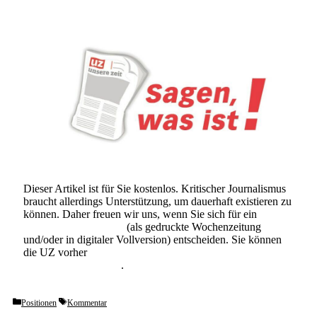
Dieser Artikel ist für Sie kostenlos. Kritischer Journalismus
braucht allerdings Unterstützung, um dauerhaft existieren zu
können. Daher freuen wir uns, wenn Sie sich für ein
Abonnement der UZ
(als gedruckte Wochenzeitung
und/oder in digitaler Vollversion) entscheiden. Sie können
die UZ vorher
6 Wochen lang kostenlos und
unverbindlich testen
.
Categories
Tags
Positionen
Kommentar