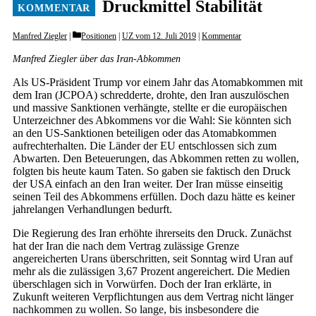
Druckmittel Stabilität
Categories
Manfred Ziegler
Positionen
|
UZ vom 12. Juli 2019
|
Kommentar
Manfred Ziegler über das Iran-Abkommen
Als US-Präsident Trump vor einem Jahr das Atomabkommen mit
dem Iran (JCPOA) schredderte, drohte, den Iran auszulöschen
und massive Sanktionen verhängte, stellte er die europäischen
Unterzeichner des Abkommens vor die Wahl: Sie könnten sich
an den US-Sanktionen beteiligen oder das Atomabkommen
aufrechterhalten. Die Länder der EU entschlossen sich zum
Abwarten. Den Beteuerungen, das Abkommen retten zu wollen,
folgten bis heute kaum Taten. So gaben sie faktisch den Druck
der USA einfach an den Iran weiter. Der Iran müsse einseitig
seinen Teil des Abkommens erfüllen. Doch dazu hätte es keiner
jahrelangen Verhandlungen bedurft.
Die Regierung des Iran erhöhte ihrerseits den Druck. Zunächst
hat der Iran die nach dem Vertrag zulässige Grenze
angereicherten Urans überschritten, seit Sonntag wird Uran auf
mehr als die zulässigen 3,67 Prozent angereichert. Die Medien
überschlagen sich in Vorwürfen. Doch der Iran erklärte, in
Zukunft weiteren Verpflichtungen aus dem Vertrag nicht länger
nachkommen zu wollen. So lange, bis insbesondere die