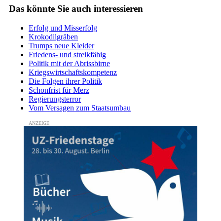
Das könnte Sie auch interessieren
Erfolg und Misserfolg
Krokodilgräben
Trumps neue Kleider
Friedens- und streikfähig
Politik mit der Abrissbirne
Kriegswirtschaftskompetenz
Die Folgen ihrer Politik
Schonfrist für Merz
Regierungsterror
Vom Versagen zum Staatsumbau