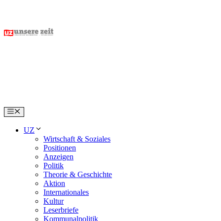
Skip
to
content
Menu
UZ
Wirtschaft & Soziales
Positionen
Anzeigen
Politik
Theorie & Geschichte
Aktion
Internationales
Kultur
Leserbriefe
Kommunalpolitik