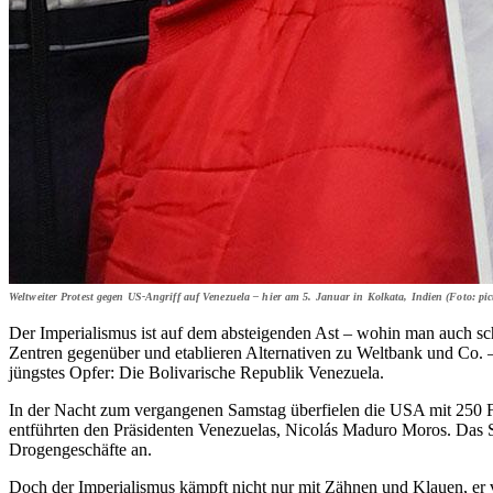
Weltweiter Protest gegen US-Angriff auf Venezuela – hier am 5. Januar in Kolkata, Indien (Foto: pi
Der Imperialismus ist auf dem absteigenden Ast – wohin man auch scha
Zentren gegenüber und etablieren Alternativen zu Weltbank und Co. 
jüngstes Opfer: Die Bolivarische Republik Venezuela.
In der Nacht zum vergangenen Samstag überfielen die USA mit 250 F
entführten den Präsidenten Venezuelas, Nicolás Maduro Moros. Das 
Drogengeschäfte an.
Doch der Imperialismus kämpft nicht nur mit Zähnen und Klauen, er