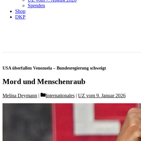
Spenden
Shop
DKP
USA überfallen Venezuela – Bundesregierung schweigt
Mord und Menschenraub
Categories
Melina Deymann
Internationales
|
UZ vom 9. Januar 2026