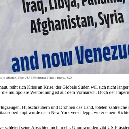
cture alliance / Sipa USA | Hindustan Times / Bearb.: UZ)
ut, reiht sich Krise an Krise, der Globale Süden will sich nicht läng
– die multipolare Weltordnung ist auf dem Vormarsch. Doch der Imper
lugzeugen, Hubschraubern und Drohnen das Land, töteten zahlreiche M
Staatsoberhaupt wurde nach New York verschleppt, wo er einem Richt
 verschleiert seine Absichten nicht mehr. Unumwunden gibt US-Präside