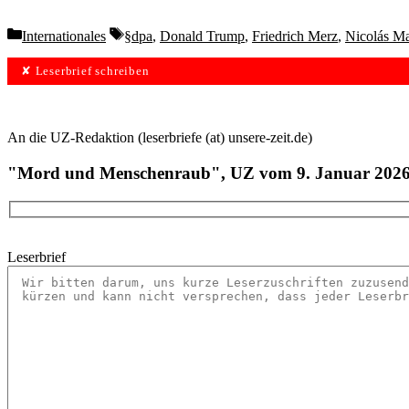
Categories
Tags
Internationales
§dpa
,
Donald Trump
,
Friedrich Merz
,
Nicolás M
✘ Leserbrief schreiben
An die UZ-Redaktion (leserbriefe (at) unsere-zeit.de)
"Mord und Menschenraub", UZ vom 9. Januar 202
Leserbrief