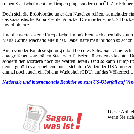
seinen Staatschef nicht um Drogen ging, sondern um Öl. Zur Erinner
Doch sich die Erdölvorräte unter den Nagel zu reißen, ist nicht der
das sozialistische Kuba Ziel der Attacke. Die mörderische US-Block
unverhohlen zu.
Und die wertebasierte Europäische Union? Freut sich ebenfalls kaum 
María Corina Machado erteilt hat. Dabei hatte man ihr doch so schön
Auch von der Bundesregierung ertönt beredtes Schweigen. Die rech
angegriffenen souveränen Staat oder Entsetzen über den eklatanten B
sondern den Mördern noch die Waffen liefert? Und so kann Trump frö
denen gehört es anscheinend auch, sich dem Willen der USA unterzu
einmal pocht auch ein Johann Wadephul (CDU) auf das Völkerrecht.
Nationale und internationale Reaktionen zum US-Überfall auf Ven
Dieser Artikel
wenn Sie sich
Wochen lang 