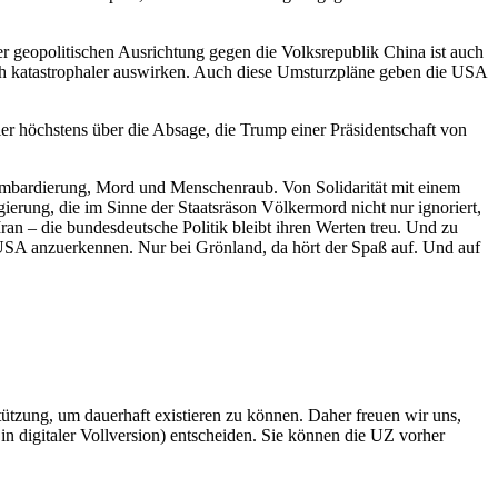
er geopolitischen Ausrichtung gegen die Volksrepublik China ist auch
och katastrophaler auswirken. Auch diese Umsturzpläne geben die USA
er höchstens über die Absage, die Trump einer Präsidentschaft von
mbardierung, Mord und Menschenraub. Von Solidarität mit einem
erung, die im Sinne der Staatsräson Völkermord nicht nur ignoriert,
n – die bundesdeutsche Politik bleibt ihren Werten treu. Und zu
USA anzuerkennen. Nur bei Grönland, da hört der Spaß auf. Und auf
rstützung, um dauerhaft existieren zu können. Daher freuen wir uns,
n digitaler Vollversion) entscheiden. Sie können die UZ vorher
6