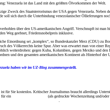
ung: Venezuela ist das Land mit den größten Ölvorkommen der Welt.
 einzige Zweck des Staatsterrorismus der USA gegen Venezuela. Neben d
ade soll sich durch die Unterbindung venezolanischer Öllieferungen n
verhohlen über den US-amerikanischen Angriff. Verschnupft ist man hi
 den Weg geebnet, Friedensnobelpreis inklusive.
tliche Einordnung sei „komplex“, so Bundeskanzler Merz (CDU) zu Bo
ruch des Völkerrechts keine Spur. Aber was erwartet man von einer Regi
hlich weiterdrohen: gegen Kuba, Kolumbien, gegen Mexiko und den Ira
ordnen und den gesamten amerikanischen Kontinent als Hinterhof der 
ezuela haben wir im UZ-Blog zusammengestellt.
 ist für Sie kostenlos. Kritischer Journalismus braucht allerdings Unte
 für ein
Abonnement der UZ
(als gedruckte Wochenzeitung und/oder i
kostenlos und unverbindlich testen
.