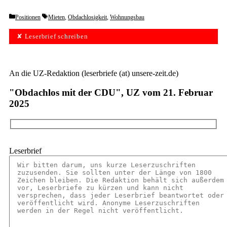
Categories
Tags
Positionen
Mieten
,
Obdachlosigkeit
,
Wohnungsbau
✘ Leserbrief schreiben
An die UZ-Redaktion (leserbriefe (at) unsere-zeit.de)
"Obdachlos mit der CDU", UZ vom 21. Februar
2025
Leserbrief