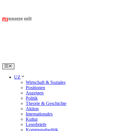
Skip
to
content
Menu
UZ
Wirtschaft & Soziales
Positionen
Anzeigen
Politik
Theorie & Geschichte
Aktion
Internationales
Kultur
Leserbriefe
Kommunalpolitik