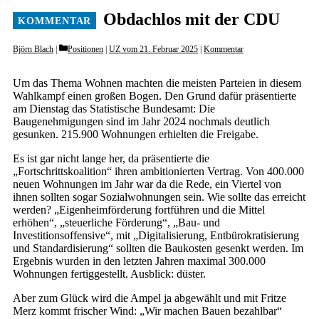
Obdachlos mit der CDU
Categories
Björn Blach
Positionen
|
UZ vom 21. Februar 2025
|
Kommentar
Um das Thema Wohnen machten die meisten Parteien in diesem
Wahlkampf einen großen Bogen. Den Grund dafür präsentierte
am Dienstag das Statistische Bundesamt: Die
Baugenehmigungen sind im Jahr 2024 nochmals deutlich
gesunken. 215.900 Wohnungen erhielten die Freigabe.
Es ist gar nicht lange her, da präsentierte die
„Fortschrittskoalition“ ihren ambitionierten Vertrag. Von 400.000
neuen Wohnungen im Jahr war da die Rede, ein Viertel von
ihnen sollten sogar Sozialwohnungen sein. Wie sollte das erreicht
werden? „Eigenheimförderung fortführen und die Mittel
erhöhen“, „steuerliche Förderung“, „Bau- und
Investitionsoffensive“, mit „Digitalisierung, Entbürokratisierung
und Standardisierung“ sollten die Baukosten gesenkt werden. Im
Ergebnis wurden in den letzten Jahren maximal 300.000
Wohnungen fertiggestellt. Ausblick: düster.
Aber zum Glück wird die Ampel ja abgewählt und mit Fritze
Merz kommt frischer Wind: „Wir machen Bauen bezahlbar“