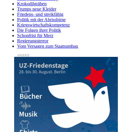
Krokodilgräben
Trumps neue Kleider
Friedens- und streikfähig
Politik mit der Abrissbirne
Kriegswirtschaftskompetenz
Die Folgen ihrer Politik
Schonfrist für Merz
Regierungsterror
Vom Versagen zum Staatsumbau