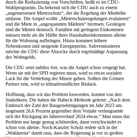
durch die Reduzierung von Vorschriften, heißt es im CDU-
Wahlprogramm. Da bekennt sich die CDU auch zu einem
„angemessenen Mieterschutz“, der die Regelung der Miethöhe
umfasse. Die Ampel wollte „Mieterschutzregelungen evaluieren“
und die Miete in „angespannten Märkten“ bremsen. Gestiegen
sind die Mieten dennoch. Familien mit geringem Einkommen
müssen mehr als die Hälfte ihres Haushaltseinkommens alleine
für die Wohnung aufbringen. Hinzu kommen höhere
Nebenkosten und steigende Energiepreise. Subventionieren
möchte die CDU diese Abzocke durch regelmäßige Anpassung
des Wohngelds.
Die CDU setzt nahtlos fort, was die Ampel schon vergeigt hat.
Wenn sie mit der SPD regieren muss, wird es etwas sozialen
Lack für die Vertiefung der Misere geben. Sollten die Grünen
Partner sein, wird es klimafreundlicher Biolack.
Hoffnung, dass wir das Problem loswerden, kommt von den
Statistikern. Die haben die Habeck-Methode gelernt: „Nach dem
Einbruch der Zahl der Baugenehmigungen im Jahr 2023 um
insgesamt 26,6 Prozent gegenüber dem Vorjahr verlangsamte
sich der Rückgang im Jahresverlauf 2024 etwas.“ Man muss das
Problem nur lange genug schönreden, dann verschwindet es
schon von alleine. Noch-Kanzler Scholz redete sich in der
„Wahlarena“ damit raus, dass die Regierung ja vor so großen