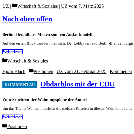
Categories
UZ
Wirtschaft & Soziales
|
UZ vom 7. März 2025
Nach oben offen
Berlin: Bezahlbare Mieten sind ein Auslaufmodell
Auf den ersten Blick wundert man sich: Der Lobbyverband Berlin-Brandenburgi
Weiterlesen
Categories
Wirtschaft & Soziales
Categories
Björn Blach
Positionen
|
UZ vom 21. Februar 2025
|
Kommentar
Obdachlos mit der CDU
Zum Scheitern der Wohnungspläne der Ampel
Um das Thema Wohnen machten die meisten Parteien in diesem Wahlkampf einen
Weiterlesen
Categories
Positionen