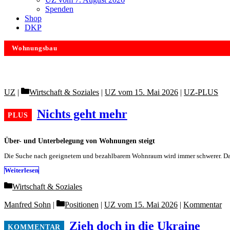
Spenden
Shop
DKP
Wohnungsbau
Categories
UZ
Wirtschaft & Soziales
|
UZ vom 15. Mai 2026
|
UZ-PLUS
Nichts geht mehr
Über- und Unterbelegung von Wohnungen steigt
Die Suche nach geeignetem und bezahlbarem Wohnraum wird immer schwerer. Das 
Weiterlesen
Categories
Wirtschaft & Soziales
Categories
Manfred Sohn
Positionen
|
UZ vom 15. Mai 2026
|
Kommentar
Zieh doch in die Ukraine