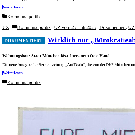
Weiterlesen
Categories
Kommunalpolitik
Categories
UZ
Kommunalpolitik
|
UZ vom 25. Juli 2025
|
Dokumentiert
,
UZ
Wirklich nur „Bürokratiea
Wohnungsbau: Stadt München lässt Investoren freie Hand
Die neue Ausgabe der Betriebszeitung „Auf Draht“, die von der DKP München und
Weiterlesen
Categories
Kommunalpolitik