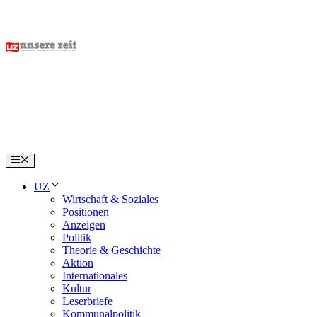
Skip
to
content
Menu
UZ
Wirtschaft & Soziales
Positionen
Anzeigen
Politik
Theorie & Geschichte
Aktion
Internationales
Kultur
Leserbriefe
Kommunalpolitik