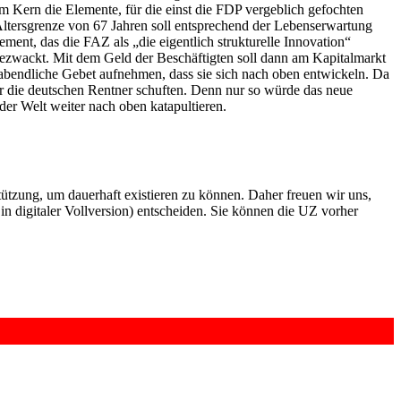
im Kern die Elemente, für die einst die FDP vergeblich gefochten
e Altersgrenze von 67 Jahren soll entsprechend der Lebenserwartung
ent, das die FAZ als „die eigentlich strukturelle Innovation“
abgezwackt. Mit dem Geld der Beschäftigten soll dann am Kapitalmarkt
 abendliche Gebet aufnehmen, dass sie sich nach oben entwickeln. Da
r die deutschen Rentner schuften. Denn nur so würde das neue
der Welt weiter nach oben katapultieren.
rstützung, um dauerhaft existieren zu können. Daher freuen wir uns,
n digitaler Vollversion) entscheiden. Sie können die UZ vorher
6