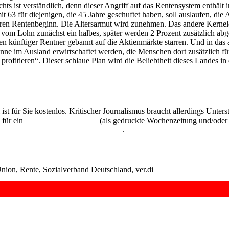
s ist verständlich, denn dieser Angriff auf das Rentensystem enthält 
it 63 für diejenigen, die 45 Jahre geschuftet haben, soll auslaufen, di
eren Rentenbeginn. Die Altersarmut wird zunehmen. Das andere Kernelem
wird vom Lohn zunächst ein halbes, später werden 2 Prozent zusätzlich 
n künftiger Rentner gebannt auf die Aktienmärkte starren. Und in das
nne im Ausland erwirtschaftet werden, die Menschen dort zusätzlich fü
fitieren“. Dieser schlaue Plan wird die Beliebtheit dieses Landes in 
 ist für Sie kostenlos. Kritischer Journalismus braucht allerdings Unte
 für ein
Abonnement der UZ
(als gedruckte Wochenzeitung und/oder i
kostenlos und unverbindlich testen
.
Union
,
Rente
,
Sozialverband Deutschland
,
ver.di