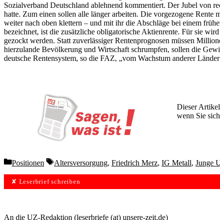
Sozialverband Deutschland ablehnend kommentiert. Der Jubel von recht
hatte. Zum einen sollen alle länger arbeiten. Die vorgezogene Rente m
weiter nach oben klettern – und mit ihr die Abschläge bei einem früh
bezeichnet, ist die zusätzliche obligatorische Aktienrente. Für sie 
gezockt werden. Statt zuverlässiger Rentenprognosen müssen Millione
hierzulande Bevölkerung und Wirtschaft schrumpfen, sollen die Gewi
deutsche Rentensystem, so die FAZ, „vom Wachstum anderer Länder pro
Dieser Artikel
wenn Sie sich
Wochen lang 
Categories
Tags
Positionen
Altersversorgung
,
Friedrich Merz
,
IG Metall
,
Junge 
✘ Leserbrief schreiben
An die UZ-Redaktion (leserbriefe (at) unsere-zeit.de)