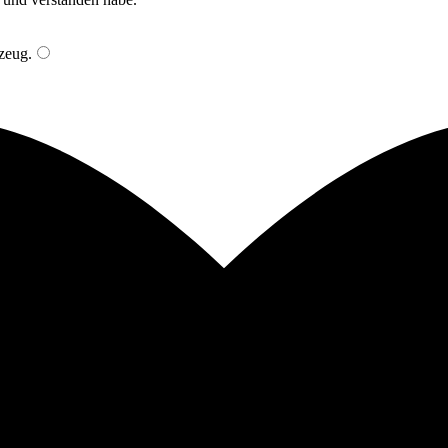
zeug
.