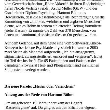
vom Gewerkschaftschor „Roter Akkord“. In ihren Redebeiträgen
riefen Nicole Verlage (ver.di), Astrid Müller (GEW) und der
Osnabrücker Diplom-Psychologe Hartmut Böhm ins
Bewusstsein, dass die Rassenideologie als Rechtfertigung für die
Ermordung von „kranken, wehrlosen und arglosen Menschen“
diente, wie es Böhm in seinem einleitenden Beitrag formulierte
(siehe Kasten). Er nannte die Zahl von 378 Menschen, von
denen man annimmt, dass sie an diesem Ort getötet wurden.
Auf dem Gelände, auf dem heute eine vom Schweizer Ameos-
Konzern betriebene Psychiatrie angesiedelt ist, wurden 2005
zwei Stelen als Mahnmal aufgestellt. „Ich bin ausgegrenzt,
stigmatisiert, zwangssterilisiert, ermordet und vergessen“, lautet
ein Teil der Inschrift. Für 65 Patientinnen und Patienten der
damaligen Provinzial Heil- und Pflegeanstalt sind inzwischen
Stolpersteine verlegt worden.
Die neue Parole: „Heilen oder Vernichten“
Auszug aus der Rede von Hartmut Böhm
„Im ausgehenden 19. Jahrhundert kam der Begriff
‚Rassenhygiene‘ auf. Da ging es um den Erhalt der eigenen