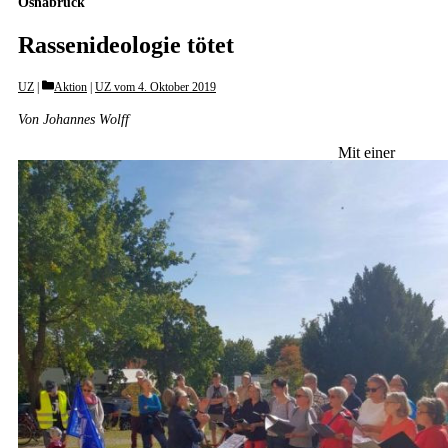
Osnabrück
Rassenideologie tötet
Categories
UZ
Aktion
|
UZ vom 4. Oktober 2019
Von Johannes Wolff
Mit einer