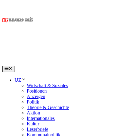
Skip
to
content
Menu
UZ
Wirtschaft & Soziales
Positionen
Anzeigen
Politik
Theorie & Geschichte
Aktion
Internationales
Kultur
Leserbriefe
Kommunalpolitik