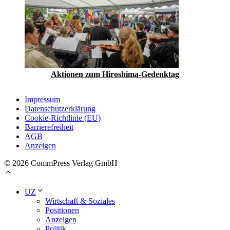
Aktionen zum Hiroshima-Gedenktag
Impressum
Datenschutzerklärung
Cookie-Richtlinie (EU)
Barrierefreiheit
AGB
Anzeigen
© 2026 CommPress Verlag GmbH
UZ
Wirtschaft & Soziales
Positionen
Anzeigen
Politik