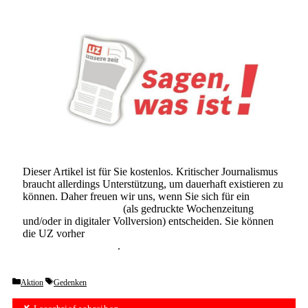
Dieser Artikel ist für Sie kostenlos. Kritischer Journalismus
braucht allerdings Unterstützung, um dauerhaft existieren zu
können. Daher freuen wir uns, wenn Sie sich für ein
Abonnement der UZ
(als gedruckte Wochenzeitung
und/oder in digitaler Vollversion) entscheiden. Sie können
die UZ vorher
6 Wochen lang kostenlos und
unverbindlich testen
.
Categories
Tags
Aktion
Gedenken