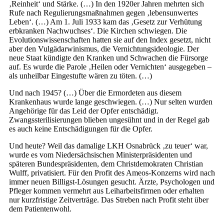
‚Reinheit‘ und Stärke. (…) In den 1920er Jahren mehrten sich
Rufe nach Regulierungsmaßnahmen gegen ‚lebensunwertes
Leben‘. (…) Am 1. Juli 1933 kam das ‚Gesetz zur Verhütung
erbkranken Nachwuchses‘. Die Kirchen schwiegen. Die
Evolutionswissenschaften hatten sie auf den Index gesetzt, nicht
aber den Vulgädarwinismus, die Vernichtungsideologie. Der
neue Staat kündigte den Kranken und Schwachen die Fürsorge
auf. Es wurde die Parole ‚Heilen oder Vernichten‘ ausgegeben –
als unheilbar Eingestufte wären zu töten. (…)
Und nach 1945? (…) Über die Ermordeten aus diesem
Krankenhaus wurde lange geschwiegen. (…) Nur selten wurden
Angehörige für das Leid der Opfer entschädigt.
Zwangssterilisierungen blieben ungesühnt und in der Regel gab
es auch keine Entschädigungen für die Opfer.
Und heute? Weil das damalige LKH Osnabrück ‚zu teuer‘ war,
wurde es vom Niedersächsischen Ministerpräsidenten und
späteren Bundespräsidenten, dem Christdemokraten Christian
Wulff, privatisiert. Für den Profit des Ameos-Konzerns wird nach
immer neuen Billigst-Lösungen gesucht. Ärzte, Psychologen und
Pfleger kommen vermehrt aus Leiharbeitsfirmen oder erhalten
nur kurzfristige Zeitverträge. Das Streben nach Profit steht über
dem Patientenwohl.