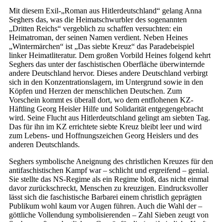
Mit diesem Exil-„Roman aus Hitlerdeutschland“ gelang Anna
Seghers das, was die Heimatschwurbler des sogenannten
„Dritten Reichs“ vergeblich zu schaffen versuchten: ein
Heimatroman, der seinen Namen verdient. Neben Heines
„Wintermärchen“ ist „Das siebte Kreuz“ das Paradebeispiel
linker Heimatliteratur. Dem großen Vorbild Heines folgend kehrt
Seghers das unter der faschistischen Oberfläche überwinternde
andere Deutschland hervor. Dieses andere Deutschland verbirgt
sich in den Konzentrationslagern, im Untergrund sowie in den
Köpfen und Herzen der menschlichen Deutschen. Zum
Vorschein kommt es überall dort, wo dem entflohenen KZ-
Häftling Georg Heisler Hilfe und Solidarität entgegengebracht
wird. Seine Flucht aus Hitlerdeutschland gelingt am siebten Tag.
Das für ihn im KZ errichtete siebte Kreuz bleibt leer und wird
zum Lebens- und Hoffnungszeichen Georg Heislers und des
anderen Deutschlands.
Seghers symbolische Aneignung des christlichen Kreuzes für den
antifaschistischen Kampf war – schlicht und ergreifend – genial.
Sie stellte das NS-Regime als ein Regime bloß, das nicht einmal
davor zurückschreckt, Menschen zu kreuzigen. Eindrucksvoller
lässt sich die faschistische Barbarei einem christlich geprägten
Publikum wohl kaum vor Augen führen. Auch die Wahl der –
göttliche Vollendung symbolisierenden – Zahl Sieben zeugt von