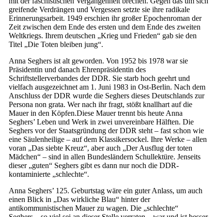
mit der faschistischen Vergangenheit brechen. Gegen das um sich
greifende Verdrängen und Vergessen setzte sie ihre radikale
Erinnerungsarbeit. 1949 erschien ihr großer Epochenroman der
Zeit zwischen dem Ende des ersten und dem Ende des zweiten
Weltkriegs. Ihrem deutschen „Krieg und Frieden“ gab sie den
Titel „Die Toten bleiben jung“.
Anna Seghers ist alt geworden. Von 1952 bis 1978 war sie
Präsidentin und danach Ehrenpräsidentin des
Schriftstellerverbandes der DDR. Sie starb hoch geehrt und
vielfach ausgezeichnet am 1. Juni 1983 in Ost-Berlin. Nach dem
Anschluss der DDR wurde die Seghers dieses Deutschlands zur
Persona non grata. Wer nach ihr fragt, stößt knallhart auf die
Mauer in den Köpfen.Diese Mauer trennt bis heute Anna
Seghers’ Leben und Werk in zwei unvereinbare Hälften. Die
Seghers vor der Staatsgründung der DDR steht – fast schon wie
eine Säulenheilige – auf dem Klassikersockel. Ihre Werke – allen
voran „Das siebte Kreuz“, aber auch „Der Ausflug der toten
Mädchen“ – sind in allen Bundesländern Schullektüre. Jenseits
dieser „guten“ Seghers gibt es dann nur noch die DDR-
kontaminierte „schlechte“.
Anna Seghers’ 125. Geburtstag wäre ein guter Anlass, um auch
einen Blick in „Das wirkliche Blau“ hinter der
antikommunistischen Mauer zu wagen. Die „schlechte“
Seghers – so viel sei an dieser Stelle verraten – war und ist besser