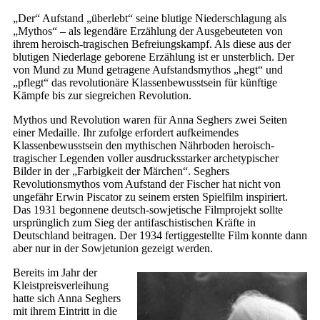
„Der“ Aufstand „überlebt“ seine blutige Niederschlagung als
„Mythos“ – als legendäre Erzählung der Ausgebeuteten von
ihrem heroisch-tragischen Befreiungskampf. Als diese aus der
blutigen Niederlage geborene Erzählung ist er unsterblich. Der
von Mund zu Mund getragene Aufstandsmythos „hegt“ und
„pflegt“ das revolutionäre Klassenbewusstsein für künftige
Kämpfe bis zur siegreichen Revolution.
Mythos und Revolution waren für Anna Seghers zwei Seiten
einer Medaille. Ihr zufolge erfordert aufkeimendes
Klassenbewusstsein den mythischen Nährboden heroisch-
tragischer Legenden voller ausdrucksstarker archetypischer
Bilder in der „Farbigkeit der Märchen“. Seghers
Revolutionsmythos vom Aufstand der Fischer hat nicht von
ungefähr Erwin Piscator zu seinem ersten Spielfilm inspiriert.
Das 1931 begonnene deutsch-sowjetische Filmprojekt sollte
ursprünglich zum Sieg der antifaschistischen Kräfte in
Deutschland beitragen. Der 1934 fertiggestellte Film konnte dann
aber nur in der So­wjet­union gezeigt werden.
Bereits im Jahr der
Kleistpreisverleihung
hatte sich Anna Seghers
mit ihrem Eintritt in die