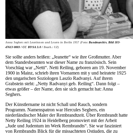
Anna Seghers mit Leserinnen und Lesern in Berlin 1957 (Foto:
Bundesarchiv, Bild 183-
47613-0003 /
CC BY-SA 3.0 /
Bearb.: UZ)
Sie sollte anders heißen: „Jeanette“ wie ihre Großmutter. Aber
dem Standesbeamten war dieser Name zu französisch. Sein
Vorschlag war „Netti“. Netti Reiling, geboren am 19. November
1900 in Mainz, schrieb ihren Vornamen mit y und heiratete 1925
den ungarischen Soziologen Laszlo Radvanyi. Auf ihrem
Grabstein steht: „Netty Radvanyi geb. Reiling“. Dann folgt –
etwas größer – der Name, den sie sich gemacht hat: Anna
Seghers.
Der Künstlername ist nicht Schall und Rauch, sondern
Programm. Namenspatron war Hercules Seghers, ein
niederländischer Maler der Rem­brandtzeit. Über Rembrandt hatte
Netty Reiling 1924 in Heidelberg promoviert mit der Arbeit
„Jude und Judentum im Werk Rembrandts“. Sie war fasziniert
von Rembrandts Blick für die missachteten Ostjuden, die zu