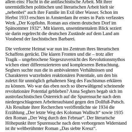
allem eins: Flucht in die antifaschistische Arbeit. Mit ihrer
unermüdlichen politischen und literarischen Arbeit hielt sie
„nebenbei“ auch ihre Familie im Exil über Wasser. Schon im
Herbst 1933 erschien in Amsterdam ihr erstes in Paris verfasstes
Werk „Der Kopflohn. Roman aus einem deutschen Dorf im
Spätsommer 1932“. Mit klarem, unsentimentalem Blick seziert
sie darin regelrecht die deutschen Zustände auf dem Land am
Vorabend der faschistischen Barbarei.
Die verlorene Heimat war nun ins Zentrum ihres literarischen
Schaffens gerückt. Die klaren Fronten und die – trotz aller
Tragik – ungebrochene Siegeszuversicht des Revolutionsmythos
wichen einer differenzierteren und komplexeren Betrachtung.
Seghers suchte nun die in ambivalenten Verhältnissen und
Charakteren wurzelnden reaktionären Potentiale, um den bis
zuletzt für unmöglich gehaltenen Sieg des Faschismus erklären
zu können. Wo war das eben noch so überwältigend scheinende
revolutionäre Potential geblieben? Anna Seghers begab sich im
austrofaschistischen Österreich auf die Spurensuche nach dem
niedergeschlagenen Arbeiteraufstand gegen den Dollfuß-Putsch.
Als Resultate ihrer Recherchen veröffentlichte sie 1934 die
Erzählung „Der letzte Weg des Koloman Wallisch“ sowie 1935
den Roman „Der Weg durch den Februar“. Der literarische
Höhepunkt ihrer Spurensuche nach dem verborgenen Widerstand
ist ihr weltberühmter Roman „Das siebte Kreuz“.