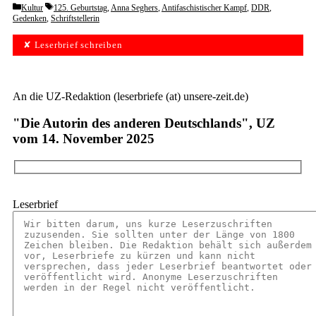
Categories
Tags
Kultur
125. Geburtstag
,
Anna Seghers
,
Antifaschistischer Kampf
,
DDR
,
Gedenken
,
Schriftstellerin
✘ Leserbrief schreiben
An die UZ-Redaktion (leserbriefe (at) unsere-zeit.de)
"Die Autorin des anderen Deutschlands", UZ
vom 14. November 2025
Leserbrief