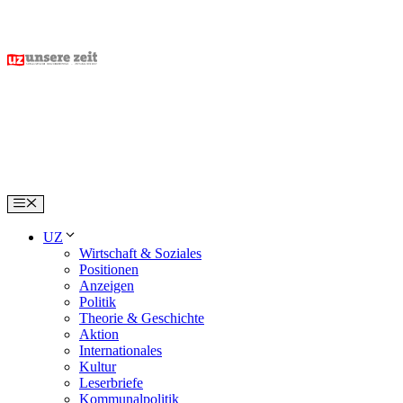
Skip
to
content
Menu
UZ
Wirtschaft & Soziales
Positionen
Anzeigen
Politik
Theorie & Geschichte
Aktion
Internationales
Kultur
Leserbriefe
Kommunalpolitik