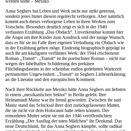
werden sollte – Mexiko.
Anna Seghers hat Leben und Werk nicht nur strikt getrennt,
sondern jenes hinter diesem regelrecht verborgen. Aber natürlich
kommt auch dieses verborgene Leben in ihren Werken zum
Vorschein. Besonders deutlich zeigt es sich in der 1940
verfassten Erzählung „Das Obdach“. Unverkennbar kommt hier
die Angst um ihre Kinder zum Ausdruck und der innige Wunsch,
dass es für sie im Falle ihrer eigenen Verhaftung ein Obdach wie
in der Erzählung geben möge. Eindeutig biographisch geprägt ist
auch ihr am häufigsten verfilmtes Werk: der 1944 erschienene
Roman „Transit“. „Transit“ ist ihr poetischster Roman – nicht nur
wegen der fabelhaften Schilderung des prekären
Flüchtlingsdaseins in der scheinbar endlos gedehnten Wartezeit
permanenter Ungewissheit. „Transit“ ist Seghers Liebeserklärung
an die Literatur und den europäischen Kontinent.
Nach ihrer Rückkehr aus Mexiko hätte Anna Seghers am liebsten
in einem „mexikanischen Sektor“ in Berlin gelebt. Ihre
Heimatstadt Mainz war ihr fremd geworden. Zwischen ihr und
Mainz stand das Schicksal ihrer dort zurückgelassenen Mutter,
die sie nicht vor dem Holocaust hatte retten können. Der
ermordeten Mutter setzte sie mit der 1946 veröffentlichten
Erzählung „Der Ausflug der toten Mädchen“ ihr Denkmal. Das
neue Deutschland, für das Anna Seghers kämpfte, sollte radikal