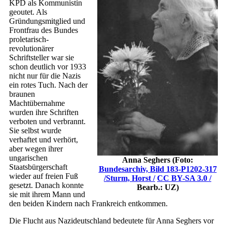
KPD als Kommunistin
geoutet. Als
Gründungsmitglied und
Frontfrau des Bundes
proletarisch-
revolutionärer
Schriftsteller war sie
schon deutlich vor 1933
nicht nur für die Nazis
ein rotes Tuch. Nach der
braunen
Machtübernahme
wurden ihre Schriften
verboten und verbrannt.
Sie selbst wurde
verhaftet und verhört,
aber wegen ihrer
ungarischen
Anna Seghers (Foto:
Staatsbürgerschaft
Bundesarchiv, Bild 183-P1202-317
wieder auf freien Fuß
/Sturm, Horst /
CC BY-SA 3.0 /
gesetzt. Danach konnte
Bearb.: UZ)
sie mit ihrem Mann und
den beiden Kindern nach Frankreich entkommen.
Die Flucht aus Nazideutschland bedeutete für Anna Seghers vor