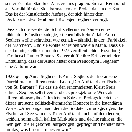
seiner Zeit das Stadtbild Amsterdams prägten. Sie sah Rembrandt
als Vorbild für das Sichtbarmachen des Proletariats in der Kunst.
Das ist der künstlerische Auftrag, der sich hinter dem
Decknamen des Rembrandt-Kollegen Seghers verbirgt.
Dass sich die werdende Schriftstellerin den Namen eines
bildenden Künstlers zulegte, ist ebenfalls kein Zufall. Anna
Seghers wollte schreiben wie gemalt – nämlich in der „Farbigkeit
der Märchen“. Und sie wollte schreiben wie ein Mann. Dass sie
das konnte, stellte sie mit der 1927 veröffentlichten Erzählung
„Grubetsch“ unter Beweis. Sie verblüffte ihre Kritiker mit der
Enthüllung, dass der Autor hinter dem Pseudonym „Seghers“
eine Autorin war.
1928 gelang Anna Seghers als Anna Seghers der literarische
Durchbruch mit ihrem ersten Buch „Der Aufstand der Fischer
von St. Barbara“, für das sie den renommierten Kleist-Preis
erhielt. Seghers selbst verstand das preisgekrönte Werk als
„Revolutionsmythos“. Im letzten Satz des Prologs kleidet sie
dieses ureigene politisch-literarische Konzept in die legendären
Worte: „Aber längst, nachdem die Soldaten zurückgezogen, die
Fischer auf See waren, saß der Aufstand noch auf dem leeren,
weißen, sommerlich kahlen Marktplatz und dachte ruhig an die
Seinigen, die er geboren, aufgezogen, gepflegt und behütet hatte
für das, was für sie am besten war.“