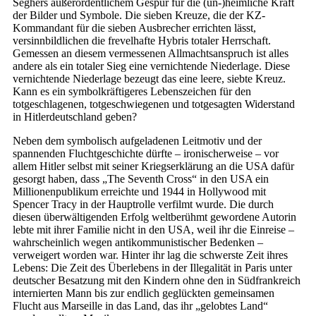
Seghers außerordentlichem Gespür für die (un-)heimliche Kraft
der Bilder und Symbole. Die sieben Kreuze, die der KZ-
Kommandant für die sieben Ausbrecher errichten lässt,
versinnbildlichen die frevelhafte Hybris totaler Herrschaft.
Gemessen an diesem vermessenen Allmachtsanspruch ist alles
andere als ein totaler Sieg eine vernichtende Niederlage. Diese
vernichtende Niederlage bezeugt das eine leere, siebte Kreuz.
Kann es ein symbolkräftigeres Lebenszeichen für den
totgeschlagenen, totgeschwiegenen und totgesagten Widerstand
in Hitlerdeutschland geben?
Neben dem symbolisch aufgeladenen Leitmotiv und der
spannenden Fluchtgeschichte dürfte – ironischerweise – vor
allem Hitler selbst mit seiner Kriegserklärung an die USA dafür
gesorgt haben, dass „The Seventh Cross“ in den USA ein
Millionenpublikum erreichte und 1944 in Hollywood mit
Spencer Tracy in der Hauptrolle verfilmt wurde. Die durch
diesen überwältigenden Erfolg weltberühmt gewordene Autorin
lebte mit ihrer Familie nicht in den USA, weil ihr die Einreise –
wahrscheinlich wegen antikommunistischer Bedenken –
verweigert worden war. Hinter ihr lag die schwerste Zeit ihres
Lebens: Die Zeit des Überlebens in der Illegalität in Paris unter
deutscher Besatzung mit den Kindern ohne den in Südfrankreich
internierten Mann bis zur endlich geglückten gemeinsamen
Flucht aus Marseille in das Land, das ihr „gelobtes Land“