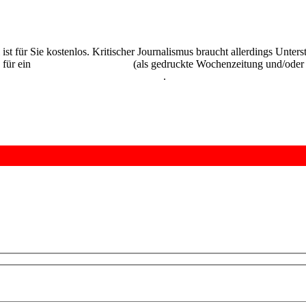
 ist für Sie kostenlos. Kritischer Journalismus braucht allerdings Unte
 für ein
Abonnement der UZ
(als gedruckte Wochenzeitung und/oder i
kostenlos und unverbindlich testen
.