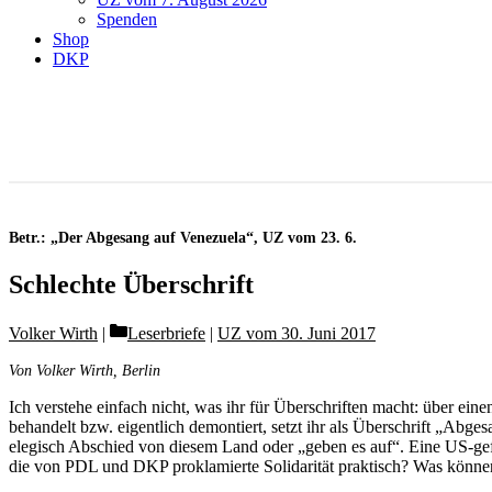
Spenden
Shop
DKP
Betr.: „Der Abgesang auf Venezuela“, UZ vom 23. 6.
Schlechte Überschrift
Categories
Volker Wirth
Leserbriefe
|
UZ vom 30. Juni 2017
Von Volker Wirth, Berlin
Ich verstehe einfach nicht, was ihr für Überschriften macht: über ei
behandelt bzw. eigentlich demontiert, setzt ihr als Überschrift „Ab
elegisch Abschied von diesem Land oder „geben es auf“. Eine US-geführ
die von PDL und DKP proklamierte Solidarität praktisch? Was können