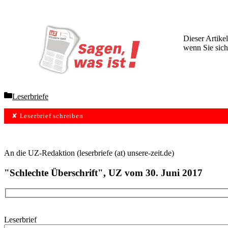
Dieser Artikel
wenn Sie sich
Wochen lang 
Categories
Leserbriefe
✘ Leserbrief schreiben
An die UZ-Redaktion (leserbriefe (at) unsere-zeit.de)
"Schlechte Überschrift", UZ vom 30. Juni 2017
Leserbrief