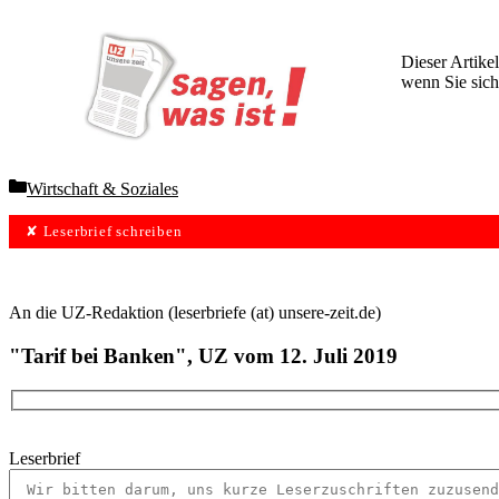
Dieser Artikel
wenn Sie sich
Wochen lang 
Categories
Wirtschaft & Soziales
✘ Leserbrief schreiben
An die UZ-Redaktion (leserbriefe (at) unsere-zeit.de)
"Tarif bei Banken", UZ vom 12. Juli 2019
Leserbrief