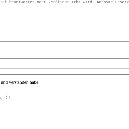
n und verstanden habe.
ge
.