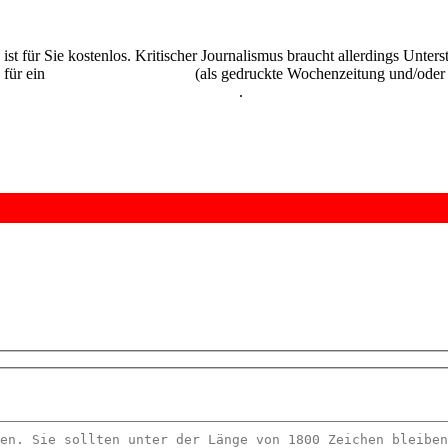
 ist für Sie kostenlos. Kritischer Journalismus braucht allerdings Unte
 für ein
Abonnement der UZ
(als gedruckte Wochenzeitung und/oder i
kostenlos und unverbindlich testen
.