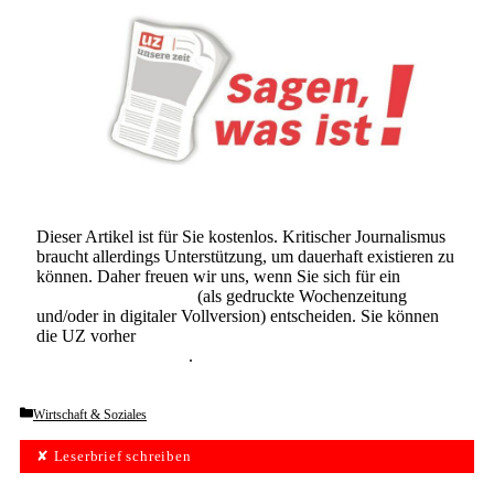
Dieser Artikel ist für Sie kostenlos. Kritischer Journalismus
braucht allerdings Unterstützung, um dauerhaft existieren zu
können. Daher freuen wir uns, wenn Sie sich für ein
Abonnement der UZ
(als gedruckte Wochenzeitung
und/oder in digitaler Vollversion) entscheiden. Sie können
die UZ vorher
6 Wochen lang kostenlos und
unverbindlich testen
.
Categories
Wirtschaft & Soziales
✘ Leserbrief schreiben