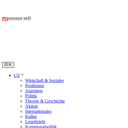
Skip
to
content
Menu
UZ
Wirtschaft & Soziales
Positionen
Anzeigen
Politik
Theorie & Geschichte
Aktion
Internationales
Kultur
Leserbriefe
Kommunalpolitik