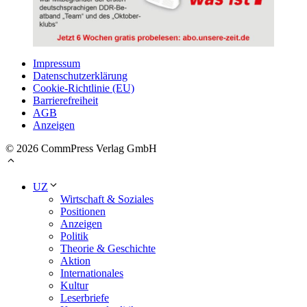
Impressum
Datenschutzerklärung
Cookie-Richtlinie (EU)
Barrierefreiheit
AGB
Anzeigen
© 2026 CommPress Verlag GmbH
UZ
Wirtschaft & Soziales
Positionen
Anzeigen
Politik
Theorie & Geschichte
Aktion
Internationales
Kultur
Leserbriefe