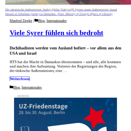
Der ukrainische Außenminister Andrej Sybiha (links) trifft Syriens neuen Außenminister Asaad
Hassan al Schaibani (rechts) in Damaskus. (Foto: Ministry of Foreign Affairs of Ukraine)
Categories
Manfred Ziegler
Blog
,
Internationales
Viele Syrer fühlen sich bedroht
Dschihadisten werden vom Ausland hofiert – vor allem aus den
USA und Israel
HTS hat die Macht in Damaskus übernommen – und alle, alle kommen
und machen ihre Aufwartung. Vertreter der Regierungen der Region,
der türkische Außenminister, eine …
Weiterlesen
Categories
Blog
,
Internationales