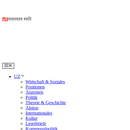
Skip
to
content
Menu
UZ
Wirtschaft & Soziales
Positionen
Anzeigen
Politik
Theorie & Geschichte
Aktion
Internationales
Kultur
Leserbriefe
Kommunalpolitik