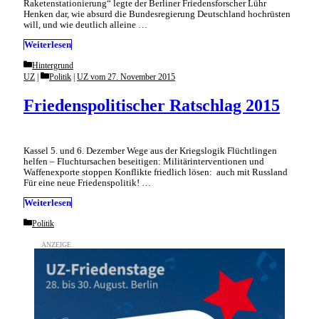
Raketenstationierung“ legte der Berliner Friedensforscher Lühr
Henken dar, wie absurd die Bundesregierung Deutschland hochrüsten
will, und wie deutlich alleine …
Weiterlesen
Categories
Hintergrund
Categories
UZ
Politik
|
UZ vom 27. November 2015
Friedenspolitischer Ratschlag 2015
Kassel 5. und 6. Dezember Wege aus der Kriegslogik Flüchtlingen
helfen – Flucht­ursachen beseitigen: Militärinterventionen und
Waffenexporte stoppen Konflikte friedlich lösen: auch mit Russland
Für eine neue Friedenspolitik! …
Weiterlesen
Categories
Politik