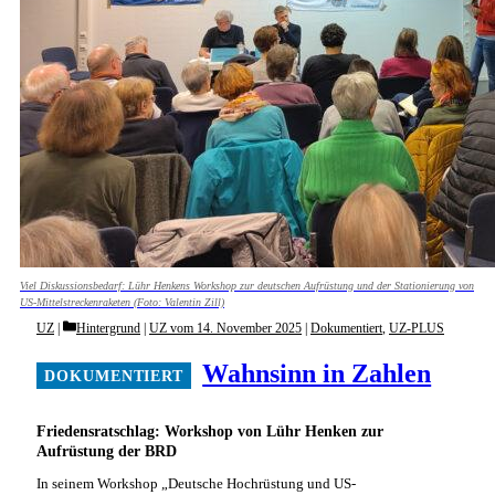
Viel Diskussionsbedarf: Lühr Henkens Workshop zur deutschen Aufrüstung und der Stationierung von
US-Mittelstreckenraketen (Foto: Valentin Zill)
Categories
UZ
Hintergrund
|
UZ vom 14. November 2025
|
Dokumentiert
,
UZ-PLUS
Wahnsinn in Zahlen
Friedensratschlag: Workshop von Lühr Henken zur
Aufrüstung der BRD
In seinem Workshop „Deutsche Hochrüstung und US-