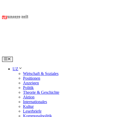
Skip
to
content
Menu
UZ
Wirtschaft & Soziales
Positionen
Anzeigen
Politik
Theorie & Geschichte
Aktion
Internationales
Kultur
Leserbriefe
Kommunalpolitik