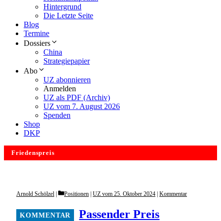
Hintergrund
Die Letzte Seite
Blog
Termine
Dossiers
China
Strategiepapier
Abo
UZ abonnieren
Anmelden
UZ als PDF (Archiv)
UZ vom 7. August 2026
Spenden
Shop
DKP
Friedenspreis
Categories
Arnold Schölzel
Positionen
|
UZ vom 25. Oktober 2024
|
Kommentar
Passender Preis