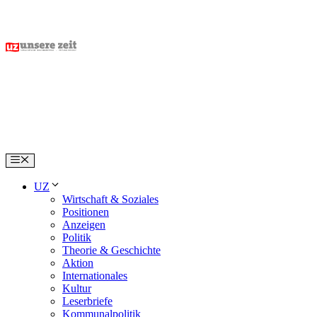
Skip
to
content
Menu
UZ
Wirtschaft & Soziales
Positionen
Anzeigen
Politik
Theorie & Geschichte
Aktion
Internationales
Kultur
Leserbriefe
Kommunalpolitik