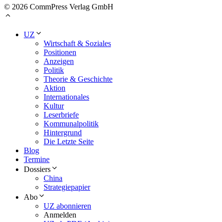
© 2026 CommPress Verlag GmbH
UZ
Wirtschaft & Soziales
Positionen
Anzeigen
Politik
Theorie & Geschichte
Aktion
Internationales
Kultur
Leserbriefe
Kommunalpolitik
Hintergrund
Die Letzte Seite
Blog
Termine
Dossiers
China
Strategiepapier
Abo
UZ abonnieren
Anmelden