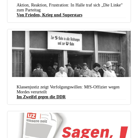
Aktion, Reaktion, Frustration: In Halle traf sich „Die Linke“
zum Parteitag
Von Frieden, Krieg und Superstars
Groß war die Freude, dünn war der Inhalt: Ines Schwerdtner und Jan van Aken sollen „Die Linke“
aus der Krise führen. Auf welchem Weg, muss sich noch zeigen. (Foto: UZ)
Klassenjustiz zeigt Verfolgungswillen: MfS-Offizier wegen
Mordes verurteilt
Im Zweifel gegen die DDR
Am bevölkerten Grenzübergang S-Bahnhof Friedrichstraße drohte ein Terrorist mit einer Bombe
und wurde erschossen. „Mord“, sagt das Landgericht Berlin. (Foto:
Bundesarchiv, Bild 183-
L0518-0036, Berlin, Grenzübergang S-Bahnhof Friedrichstraße
)