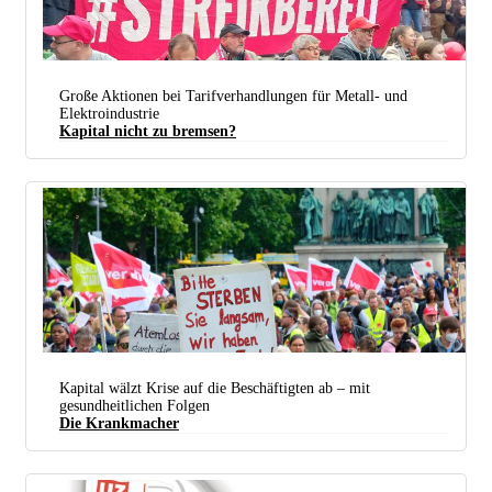
Große Aktionen bei Tarifverhandlungen für Metall- und
Die Friedenspflicht endet vor der nächsten Verhandlungsrunde (Ludwigsburg, 15. Oktober 2024).
Elektroindustrie
(Foto: Christa Hourani)
Kapital nicht zu bremsen?
Kapital wälzt Krise auf die Beschäftigten ab – mit
gesundheitlichen Folgen
Die Krankmacher
Demonstration streikender Pflegekräfte in Köln im Jahr 2022. (Foto: Hans-Dieter Hey / r-