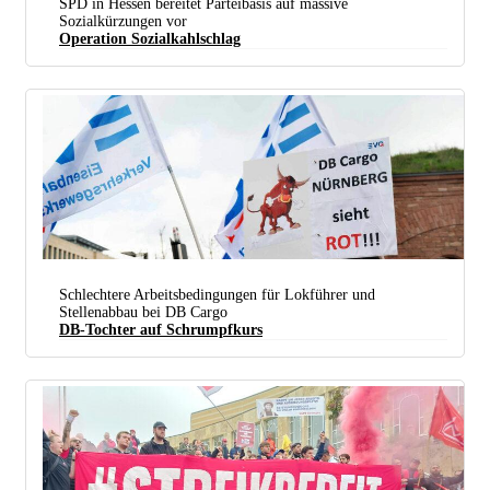
SPD in Hessen bereitet Parteibasis auf massive
Sozialkürzungen vor
Operation Sozialkahlschlag
Laut Hessens Finanzminister Alexander Lorz (CDU) sind „Abstriche und Fokussierungen“ bei
den Ausgaben im Landes­haushalt unumgänglich. (Foto: Felix Schmitt)
Schlechtere Arbeitsbedingungen für Lokführer und
Stellenabbau bei DB Cargo
DB-Tochter auf Schrumpfkurs
EVG-Bayern auf der Kundgebung „Wir sehen rot!“ (Mainz, 14. März 2024). (Foto: EVG)