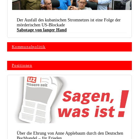
Der Ausfall des kubanischen Stromnetzes ist eine Folge der
mörderischen US-Blockade
Sabotage von langer Hand
Kommunalpolitik
Kubas Regierung arbeitet mit Hochdruck daran, die Stromversorgung wieder herzustellen. (Foto:
X / @DiazCanelB)
Positionen
Über die Ehrung von Anne Applebaum durch den Deutschen
Buchhandel – für Frieden