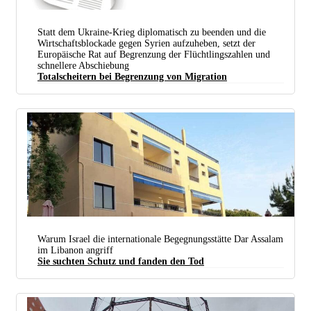
Statt dem Ukraine-Krieg diplomatisch zu beenden und die
Wirtschaftsblockade gegen Syrien aufzuheben, setzt der
Europäische Rat auf Begrenzung der Flüchtlingszahlen und
Die DKP Dortmund sammelt Unterschriften für den Berliner Appell. (Foto: DKP Dortmund)
schnellere Abschiebung
Totalscheitern bei Begrenzung von Migration
Warum Israel die internationale Begegnungsstätte Dar Assalam
im Libanon angriff
Sie suchten Schutz und fanden den Tod