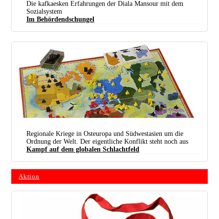
Die kafkaesken Erfahrungen der Diala Mansour mit dem
Sozialsystem
Im Behördendschungel
Dienstweg versperrt: Immer schwieriger wird es, im Sozialsystem seine Rechtsansprüche
durchzusetzen. (Foto: gemeinfrei)
Regionale Kriege in Osteuropa und Südwestasien um die
Ordnung der Welt. Der eigentliche Konflikt steht noch aus
Kampf auf dem globalen Schlachtfeld
Aktion
Risiko: Auf dem Spielbrett ganz unterhaltsam – in der Realität droht ein dritter und letzter
Weltkrieg (Foto:
Peter Niemayer / Wikipedia /
CC BY-SA 3.0 /
Bearb.: UZ)