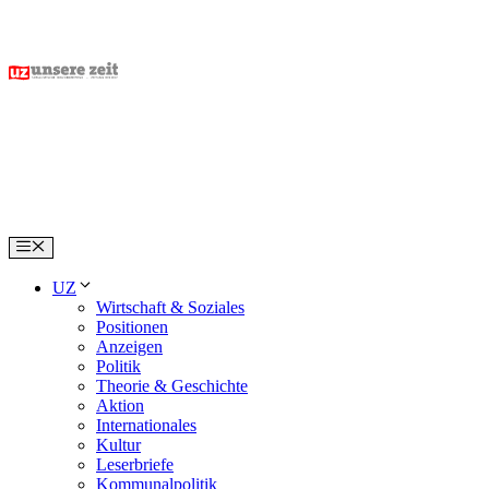
Skip
to
content
Menu
UZ
Wirtschaft & Soziales
Positionen
Anzeigen
Politik
Theorie & Geschichte
Aktion
Internationales
Kultur
Leserbriefe
Kommunalpolitik