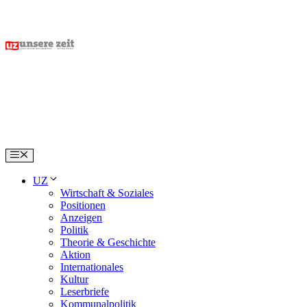
Skip
to
content
Menu
UZ
Wirtschaft & Soziales
Positionen
Anzeigen
Politik
Theorie & Geschichte
Aktion
Internationales
Kultur
Leserbriefe
Kommunalpolitik