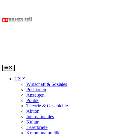
Skip
to
content
Menu
UZ
Wirtschaft & Soziales
Positionen
Anzeigen
Politik
Theorie & Geschichte
Aktion
Internationales
Kultur
Leserbriefe
Kommunalpolitik