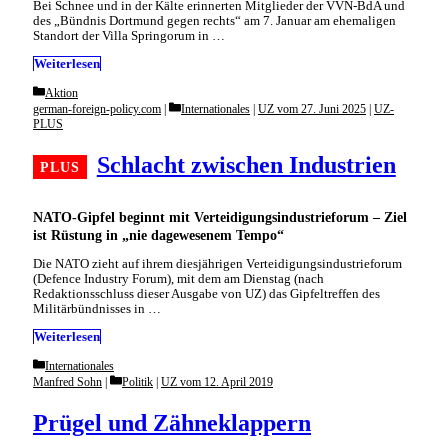
Bei Schnee und in der Kälte erinnerten Mitglieder der VVN-BdA und
des „Bündnis Dortmund gegen rechts“ am 7. Januar am ehemaligen
Standort der Villa Springorum in …
Weiterlesen
Categories
Aktion
Categories
german-foreign-policy.com
Internationales
|
UZ vom 27. Juni 2025
|
UZ-
PLUS
Schlacht zwischen Industrien
NATO-Gipfel beginnt mit Verteidigungsindustrieforum – Ziel
ist Rüstung in „nie dagewesenem Tempo“
Die NATO zieht auf ihrem diesjährigen Verteidigungsindustrieforum
(Defence Industry Forum), mit dem am Dienstag (nach
Redaktionsschluss dieser Ausgabe von UZ) das Gipfeltreffen des
Militärbündnisses in …
Weiterlesen
Categories
Internationales
Categories
Manfred Sohn
Politik
|
UZ vom 12. April 2019
Prügel und Zähneklappern