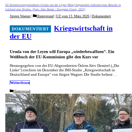
EU-Kommissionspräsidentin Ursula von der Leyen (Mitte) begutachtet während eines Besuchs in
Lettland eine Drohne. (Foto: Dati Bendo / European Union, 2025)
Categories
Jürgen Wagner
Hintergrund
|
UZ vom 13. März 2026
|
Dokumentiert
Kriegswirtschaft in
der EU
Ursula von der Leyen will Europa „wiederbewaffnen“. Ein
Weißbuch der EU-Kommission gibt den Kurs vor
Herausgegeben von der EU-Abgeordneten Özlem Alev Demirel („Die
Linke“) erschien im Dezember die IMI-Studie „Kriegswirtschaft in
Deutschland und Europa“ von Jürgen Wagner. Die Studie befasst …
Weiterlesen
Categories
Hintergrund