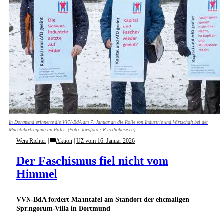
In Dortmund erinnerte die VVN-BdA am 7. Januar an die Rolle von Industrie und Wirtschaft bei der
Machtübertragung an Hitler. (Foto: Jovofoto / R-mediabase.eu)
Categories
Wera Richter
Aktion
|
UZ vom 16. Januar 2026
Der Faschismus fiel nicht vom
Himmel
VVN-BdA fordert Mahntafel am Standort der ehemaligen
Springorum-Villa in Dortmund