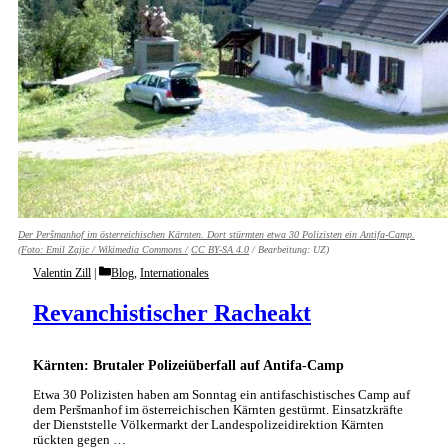
Der Peršmanhof im österreichischen Kärnten. Dort stürmten etwa 30 Polizisten ein Antifa-Camp.
(Foto:
Emil Zajic / Wikimedia Commons /
CC BY-SA 4.0
/ Bearbeitung: UZ)
Categories
Valentin Zill
Blog
,
Internationales
Revanchistischer Racheakt
Kärnten: Brutaler Polizeiüberfall auf Antifa-Camp
Etwa 30 Polizisten haben am Sonntag ein antifaschistisches Camp auf
dem Peršmanhof im österreichischen Kärnten gestürmt. Einsatzkräfte
der Dienststelle Völkermarkt der Landespolizeidirektion Kärnten
rückten gegen …