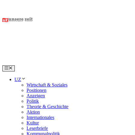
Skip
to
content
Menu
UZ
Wirtschaft & Soziales
Positionen
Anzeigen
Politik
Theorie & Geschichte
Aktion
Internationales
Kultur
Leserbriefe
Kommunalpolitik