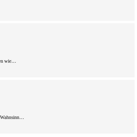
agen wie…
mp-Wahnsinn…