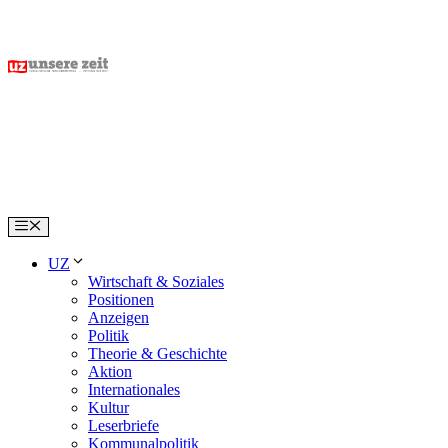
Skip
to
content
Menu
UZ
Wirtschaft & Soziales
Positionen
Anzeigen
Politik
Theorie & Geschichte
Aktion
Internationales
Kultur
Leserbriefe
Kommunalpolitik