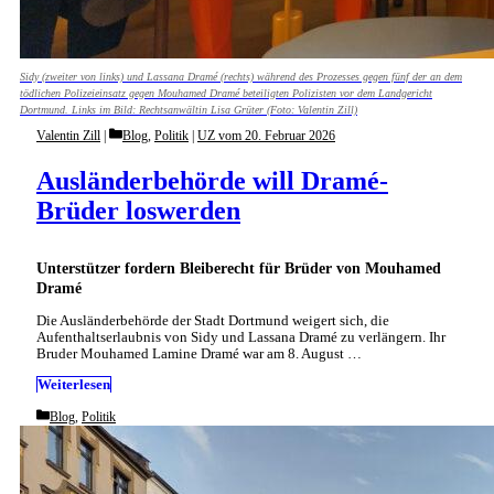
Sidy (zweiter von links) und Lassana Dramé (rechts) während des Prozesses gegen fünf der an dem
tödlichen Polizeieinsatz gegen Mouhamed Dramé beteiligten Polizisten vor dem Landgericht
Dortmund. Links im Bild: Rechtsanwältin Lisa Grüter (Foto: Valentin Zill)
Categories
Valentin Zill
Blog
,
Politik
|
UZ vom 20. Februar 2026
Ausländerbehörde will Dramé-
Brüder loswerden
Unterstützer fordern Bleiberecht für Brüder von Mouhamed
Dramé
Die Ausländerbehörde der Stadt Dortmund weigert sich, die
Aufenthaltserlaubnis von Sidy und Lassana Dramé zu verlängern. Ihr
Bruder Mouhamed Lamine Dramé war am 8. August …
Weiterlesen
Categories
Blog
,
Politik