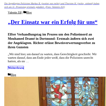
Die Angeklagten Polizisten Markus B. (zweiter von rechts) und Thorsten H. (rechts, stehend) haben
sich am 11. Prozesstag erstmals geäußert. (Foto: Valentin Zill)
Categories
Valentin Zill
Blog
„Der Einsatz war ein Erfolg für uns“
Elfter Verhandlungstag im Prozess um den Polizeimord an
Mouhamed Dramé in Dortmund: Erstmals äußern sich zwei
der Angeklagten. Richter erlässt Beweisverwertungsverbot zu
ihren Gunsten
„Wir sind hier, um darauf zu warten, dass Gerechtigkeit geschieht. Wir
warten darauf, dass am Ende jeder weiß, dass die Polizisten unrecht
hatten, als sie …
Weiterlesen
Categories
Blog