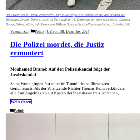
Der Bruder des in Dessau ermordeten Oury Jalloh zeigte sich solidarisch mit den Brüdern von
Mouhamed Dramé. Demonstration in Dortmund am 13. Dezember, von links nach rechts: Lassana
Dramé, Saliou Jalloh, Sidy Dramé und William Dountio (Justice4Mouhamed) (Foto: Valentin Zill)
Categories
Valentin Zill
Politik
|
UZ vom 20. Dezember 2024
Die Polizei mordet, die Justiz
ermuntert
Mouhamed Dramé: Auf den Polizeiskandal folgt der
Justizskandal
Seine Worte gingen fast unter im Tumult des vollbesetzten
Gerichtssaals: Als der Vorsitzende Richter Thomas Kelm verkündete,
alle fünf Angeklagten auf Kosten der Staatskasse freizusprechen, …
Weiterlesen
Categories
Politik