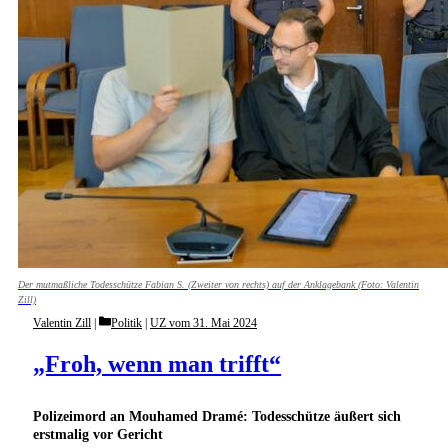
Der mutmaßliche Todesschütze Fabian S. (Zweiter von rechts) auf der Anklagebank (Foto: Valentin
Zill)
Categories
Valentin Zill
Politik
|
UZ vom 31. Mai 2024
„Froh, wenn man trifft“
Polizeimord an Mouhamed Dramé: Todesschütze äußert sich
erstmalig vor Gericht