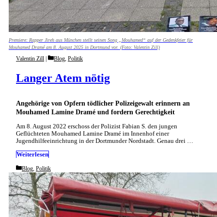
Premiere: Rapper Jireh aus München stellt seinen Song „Mouhamed“ auf der Gedenkfeier für
Mouhamed Dramé am 8. August 2025 in Dortmund vor. (Foto: Valentin Zill)
Categories
Valentin Zill
Blog
,
Politik
Langer Atem nötig
Angehörige von Opfern tödlicher Polizeigewalt erinnern an
Mouhamed Lamine Dramé und fordern Gerechtigkeit
Am 8. August 2022 erschoss der Polizist Fabian S. den jungen
Geflüchteten Mouhamed Lamine Dramé im Innenhof einer
Jugendhilfeeinrichtung in der Dortmunder Nordstadt. Genau drei …
Weiterlesen
Categories
Blog
,
Politik