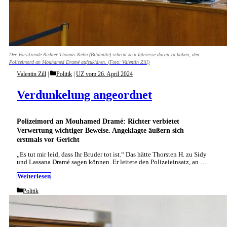
Der Vorsitzende Richter Thomas Kelm (Bildmitte) scheint kein Interesse daran zu haben, den
Polizeimord an Mouhamed Dramé aufzuklären. (Foto: Valentin Zill)
Categories
Valentin Zill
Politik
|
UZ vom 26. April 2024
Verdunkelung angeordnet
Polizeimord an Mouhamed Dramé: Richter verbietet
Verwertung wichtiger Beweise. Angeklagte äußern sich
erstmals vor Gericht
„Es tut mir leid, dass Ihr Bruder tot ist.“ Das hätte Thorsten H. zu Sidy
und Lassana Dramé sagen können. Er leitete den Polizeieinsatz, an …
Weiterlesen
Categories
Politik