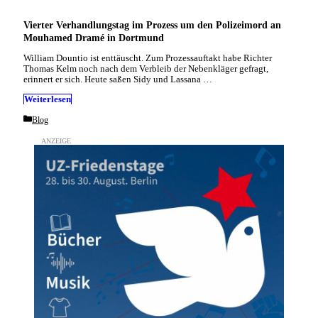
Vierter Verhandlungstag im Prozess um den Polizeimord an
Mouhamed Dramé in Dortmund
William Dountio ist enttäuscht. Zum Prozessauftakt habe Richter
Thomas Kelm noch nach dem Verbleib der Nebenkläger gefragt,
erinnert er sich. Heute saßen Sidy und Lassana …
Weiterlesen
Categories
Blog