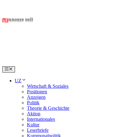
Skip
to
content
Menu
UZ
Wirtschaft & Soziales
Positionen
Anzeigen
Politik
Theorie & Geschichte
Aktion
Internationales
Kultur
Leserbriefe
Kommunalpolitik