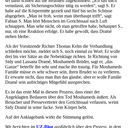
sei dann schnell auf die Beamten zugekommen. „Ich sah mich
veranlasst, als Sicherungsschütze tätig zu werden“, sagt S. Er
habe auf die Körpermitte gezielt und fünf bis sechs Schüsse
abgegeben. „Man ist froh, wenn man überhaupt trifft“, sagt
Fabian S. Man hört Menschen im Gerichtssaal nach Luft
schnappen. Man sehe nicht, ob man getroffen habe, behauptet S.,
nur, ob eine Reaktion erfolge. Er habe gewollt, dass Dramé
stehen bleibe.
Als der Vorsitzende Richter Thomas Kelm die Verhandlung
schließen möchte, meldet sich S. noch einmal zu Wort. Er wolle
drei bis vier Sätze an die Nebenklage richten. In Richtung von
Sidy und Lassana Dramé, Mouhameds Brüder, sagt er, „das
Ganze“ betreffe ihn sehr und mache ihn traurig. Für Mouhameds
Familie müsse es sehr schwer sein, ihren Bruder so zu verlieren.
Er erwarte nicht, dass man ihm das glaube, aber er wolle Familie
Dramé sein aufrichtiges Mitgefühl aussprechen.
Es ist das erste Mal in diesem Prozess, dass einer der
Angeklagten Bedauern über den Tod Mouhameds äußert. Als
Besucher und Pressevertreter den Gerichtssaal verlassen, weint
Sidy Dramé in seine Jacke. Sein Körper bebt.
Auf der Anklagebank wirkt die Stimmung gelöst.
Wir berichten im
UZ-Blog
ausführlich über den Prozess, in dem