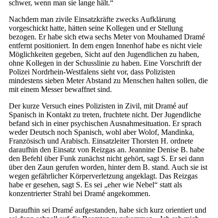
schwer, wenn man sie lange hält.“
Nachdem man zivile Einsatzkräfte zwecks Aufklärung
vorgeschickt hatte, hätten seine Kollegen und er Stellung
bezogen. Er habe sich etwa sechs Meter von Mouhamed Dramé
entfernt positioniert. In dem engen Innenhof habe es nicht viele
Möglichkeiten gegeben, Sicht auf den Jugendlichen zu haben,
ohne Kollegen in der Schusslinie zu haben. Eine Vorschrift der
Polizei Nordrhein-Westfalens sieht vor, dass Polizisten
mindestens sieben Meter Abstand zu Menschen halten sollen, die
mit einem Messer bewaffnet sind.
Der kurze Versuch eines Polizisten in Zivil, mit Dramé auf
Spanisch in Kontakt zu treten, fruchtete nicht. Der Jugendliche
befand sich in einer psychischen Ausnahmesituation. Er sprach
weder Deutsch noch Spanisch, wohl aber Wolof, Mandinka,
Französisch und Arabisch. Einsatzleiter Thorsten H. ordnete
daraufhin den Einsatz von Reizgas an. Jeannine Denise B. habe
den Befehl über Funk zunächst nicht gehört, sagt S. Er sei dann
über den Zaun gerufen worden, hinter dem B. stand. Auch sie ist
wegen gefährlicher Körperverletzung angeklagt. Das Reizgas
habe er gesehen, sagt S. Es sei „eher wie Nebel“ statt als
konzentrierter Strahl bei Dramé angekommen.
Daraufhin sei Dramé aufgestanden, habe sich kurz orientiert und