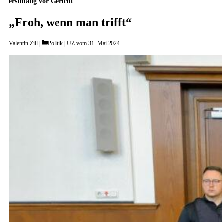
erstmalig vor Gericht
„Froh, wenn man trifft“
Categories
Valentin Zill
Politik
|
UZ vom 31. Mai 2024