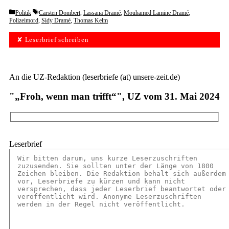
Categories
Tags
Politik
Carsten Dombert
,
Lassana Dramé
,
Mouhamed Lamine Dramé
,
Polizeimord
,
Sidy Dramé
,
Thomas Kelm
✘ Leserbrief schreiben
An die UZ-Redaktion (leserbriefe (at) unsere-zeit.de)
"„Froh, wenn man trifft“", UZ vom 31. Mai 2024
Leserbrief