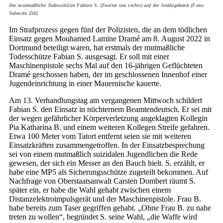
Der mutmaßliche Todesschütze Fabian S. (Zweiter von rechts) auf der Anklagebank (Foto:
Valentin Zill)
Im Strafprozess gegen fünf der Polizisten, die an dem tödlichen
Einsatz gegen Mouhamed Lamine Dramé am 8. August 2022 in
Dortmund beteiligt waren, hat erstmals der mutmaßliche
Todesschütze Fabian S. ausgesagt. Er soll mit einer
Maschinenpistole sechs Mal auf den 16-jährigen Geflüchteten
Dramé geschossen haben, der im geschlossenen Innenhof einer
Jugendeinrichtung in einer Mauernische kauerte.
Am 13. Verhandlungstag am vergangenen Mittwoch schildert
Fabian S. den Einsatz in nüchternem Beamtendeutsch. Er sei mit
der wegen gefährlicher Körperverletzung angeklagten Kollegin
Pia Katharina B. und einem weiteren Kollegen Streife gefahren.
Etwa 100 Meter vom Tatort entfernt seien sie mit weiteren
Einsatzkräften zusammengetroffen. In der Einsatzbesprechung
sei von einem mutmaßlich suizidalen Jugendlichen die Rede
gewesen, der sich ein Messer an den Bauch hielt. S. erzählt, er
habe eine MP5 als Sicherungsschütze zugeteilt bekommen. Auf
Nachfrage von Oberstaatsanwalt Carsten Dombert räumt S.
später ein, er habe die Wahl gehabt zwischen einem
Distanzelektroimpulsgerät und der Maschinenpistole. Frau B.
habe bereits zum Taser gegriffen gehabt. „Ohne Frau B. zu nahe
treten zu wollen“, begründet S. seine Wahl, „die Waffe wird