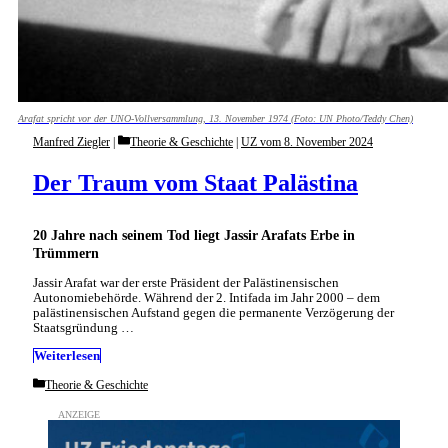
Arafat spricht vor der UNO-Vollversammlung, 13. November 1974 (Foto: UN Photo/Teddy Chen)
Categories
Manfred Ziegler
Theorie & Geschichte
|
UZ vom 8. November 2024
Der Traum vom Staat Palästina
20 Jahre nach seinem Tod liegt Jassir Arafats Erbe in
Trümmern
Jassir Arafat war der erste Präsident der Palästinensischen
Autonomiebehörde. Während der 2. Intifada im Jahr 2000 – dem
palästinensischen Aufstand gegen die permanente Verzögerung der
Staatsgründung …
Weiterlesen
Categories
Theorie & Geschichte