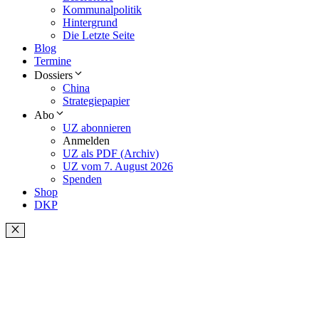
Kommunalpolitik
Hintergrund
Die Letzte Seite
Blog
Termine
Dossiers
China
Strategiepapier
Abo
UZ abonnieren
Anmelden
UZ als PDF (Archiv)
UZ vom 7. August 2026
Spenden
Shop
DKP
Schließen