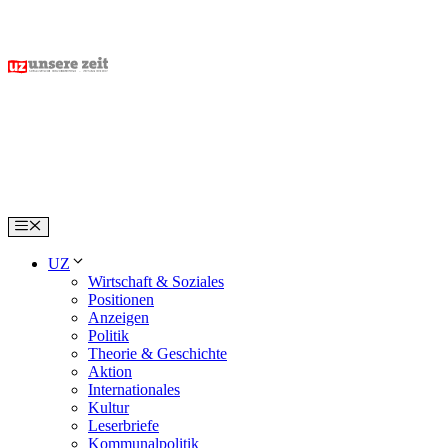
Skip
to
content
Menu
UZ
Wirtschaft & Soziales
Positionen
Anzeigen
Politik
Theorie & Geschichte
Aktion
Internationales
Kultur
Leserbriefe
Kommunalpolitik