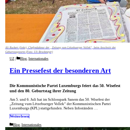
Ali Ruckert (links), Chefredakteur der „Zeitung vum Lëtzebuerger Vollek“, beim Anschnitt der
Geburtstagstorte (Foto: Uli Brockmeyer)
Categories
UZ
Blog
,
Internationales
Ein Pressefest der besonderen Art
Die Kommunistische Partei Luxemburgs feiert das 50. Wisefest
und den 80. Geburtstag ihrer Zeitung
Am 5. und 6. Juli hat im Schlosspark Sanem das 50. Wisefest der
„Zeitung vum Lëtzebuerger Vollek“ der Kommunistischen Partei
Luxemburgs (KPL) stattgefunden. Neben Infoständen …
Weiterlesen
Categories
Blog
,
Internationales