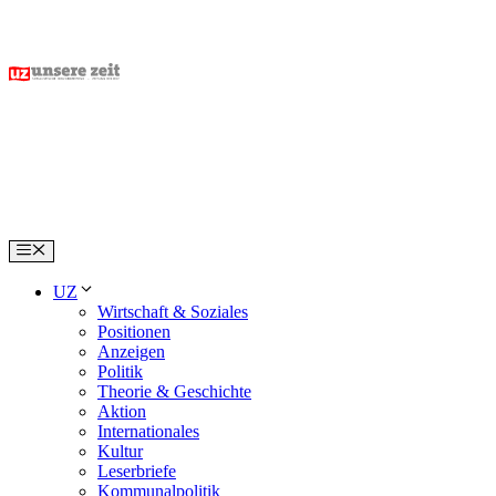
Skip
to
content
Menu
UZ
Wirtschaft & Soziales
Positionen
Anzeigen
Politik
Theorie & Geschichte
Aktion
Internationales
Kultur
Leserbriefe
Kommunalpolitik