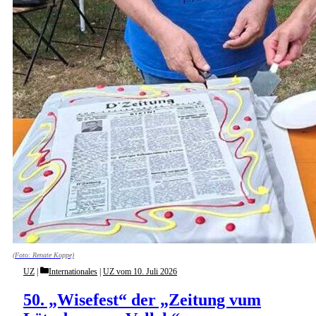
(Foto: Renate Koppe)
Categories
UZ
Internationales
|
UZ vom 10. Juli 2026
50. „Wisefest“ der „Zeitung vum