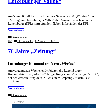
Lëtzebuerger Vollek“
Am 5. und 6. Juli hat im Schlosspark Sanem das 50. „Wisefest“ der
„Zeitung vum Lëtzebuerger Vollek“ der Kommunistischen Partei
Luxemburgs (KPL) stattgefunden. Neben Infoständen der KPL …
Weiterlesen
Categories
Internationales
Categories
UZ
Internationales
|
UZ vom 8. Juli 2016
70 Jahre „Zeitung“
Luxemburger Kommunisten feiern „Wisefest“
Am vergangenen Wochenende feierten die Luxemburger
Kommunisten das „Wisefest“ der „Zeitung vum Lëtzebuerger Vollek“,
der Schwesterzeitung der UZ. Bei einem Empfang auf dem Fest
blickten …
Weiterlesen
Categories
Internationales