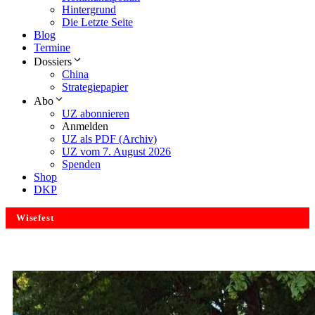
Hintergrund
Die Letzte Seite
Blog
Termine
Dossiers
China
Strategiepapier
Abo
UZ abonnieren
Anmelden
UZ als PDF (Archiv)
UZ vom 7. August 2026
Spenden
Shop
DKP
Wisefest