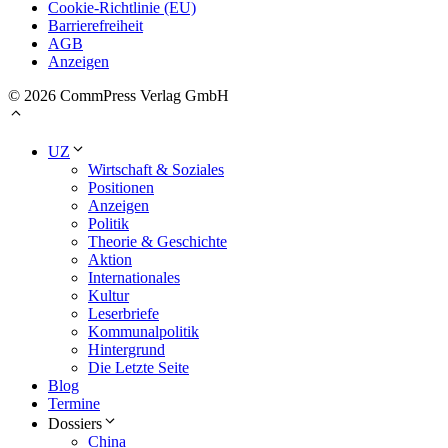
Cookie-Richtlinie (EU)
Barrierefreiheit
AGB
Anzeigen
© 2026 CommPress Verlag GmbH
UZ
Wirtschaft & Soziales
Positionen
Anzeigen
Politik
Theorie & Geschichte
Aktion
Internationales
Kultur
Leserbriefe
Kommunalpolitik
Hintergrund
Die Letzte Seite
Blog
Termine
Dossiers
China