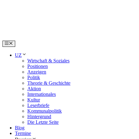
Skip
to
content
Menu
UZ
Wirtschaft & Soziales
Positionen
Anzeigen
Politik
Theorie & Geschichte
Aktion
Internationales
Kultur
Leserbriefe
Kommunalpolitik
Hintergrund
Die Letzte Seite
Blog
Termine