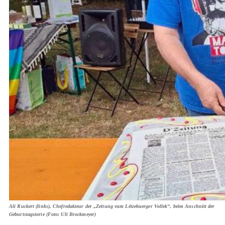
Ali Ruckert (links), Chefredakteur der „Zeitung vum Lëtzebuerger Vollek“, beim Anschnitt der
Geburtstagstorte (Foto: Uli Brockmeyer)