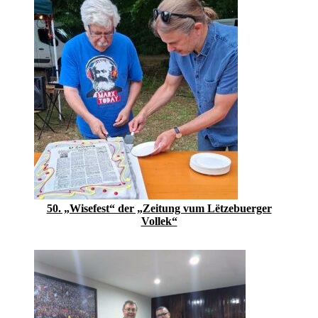
50. „Wisefest“ der „Zeitung vum Lëtzebuerger
Vollek“