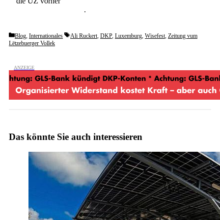
die UZ vorher
6 Wochen lang kostenlos und
unverbindlich testen
.
Categories
Tags
Blog
,
Internationales
Ali Ruckert
,
DKP
,
Luxemburg
,
Wisefest
,
Zeitung vum
Lëtzebuerger Vollek
Das könnte Sie auch interessieren