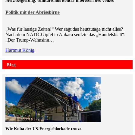
Merz-Regierung: Militarismus kontra Inte­ressen des Volkes
Politik mit der Abrissbirne
„Was für lausige Zeiten!“ Wer sagt das heutzutage nicht alles?
Nach dem NATO-Gipfel in Ankara seufzte das „Handelsblatt“:
„Der Trump-Wahnsinn…
Hartmut König
Blog
Wie Kuba der US-Energieblockade trotzt