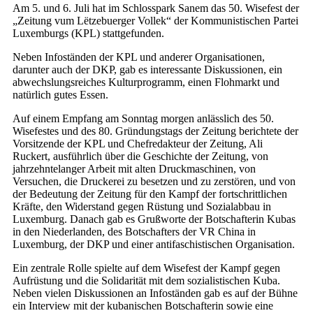
Am 5. und 6. Juli hat im Schlosspark Sanem das 50. Wisefest der
„Zeitung vum Lëtzebuerger Vollek“ der Kommunistischen Partei
Luxemburgs (KPL) stattgefunden.
Neben Infoständen der KPL und anderer Organisationen,
darunter auch der DKP, gab es interessante Diskussionen, ein
abwechslungsreiches Kulturprogramm, einen Flohmarkt und
natürlich gutes Essen.
Auf einem Empfang am Sonntag morgen anlässlich des 50.
Wisefestes und des 80. Gründungstags der Zeitung berichtete der
Vorsitzende der KPL und Chefredakteur der Zeitung, Ali
Ruckert, ausführlich über die Geschichte der Zeitung, von
jahrzehntelanger Arbeit mit alten Druckmaschinen, von
Versuchen, die Druckerei zu besetzen und zu zerstören, und von
der Bedeutung der Zeitung für den Kampf der fortschrittlichen
Kräfte, den Widerstand gegen Rüstung und Sozialabbau in
Luxemburg. Danach gab es Grußworte der Botschafterin Kubas
in den Niederlanden, des Botschafters der VR China in
Luxemburg, der DKP und einer antifaschistischen Organisation.
Ein zentrale Rolle spielte auf dem Wisefest der Kampf gegen
Aufrüstung und die Solidarität mit dem sozialistischen Kuba.
Neben vielen Diskussionen an Infoständen gab es auf der Bühne
ein Interview mit der kubanischen Botschafterin sowie eine