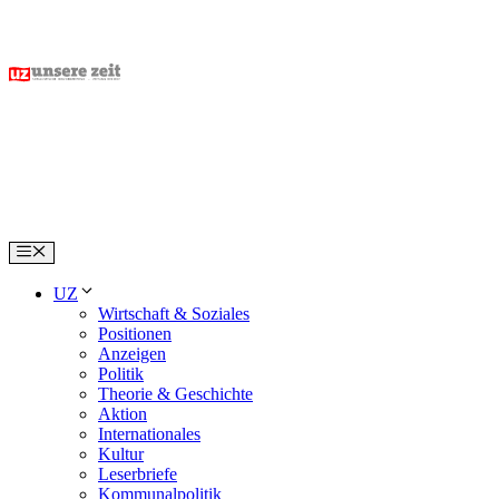
Skip
to
content
Menu
UZ
Wirtschaft & Soziales
Positionen
Anzeigen
Politik
Theorie & Geschichte
Aktion
Internationales
Kultur
Leserbriefe
Kommunalpolitik