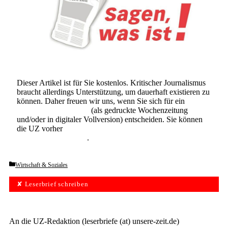
Dieser Artikel ist für Sie kostenlos. Kritischer Journalismus
braucht allerdings Unterstützung, um dauerhaft existieren zu
können. Daher freuen wir uns, wenn Sie sich für ein
Abonnement der UZ
(als gedruckte Wochenzeitung
und/oder in digitaler Vollversion) entscheiden. Sie können
die UZ vorher
6 Wochen lang kostenlos und
unverbindlich testen
.
Categories
Wirtschaft & Soziales
✘ Leserbrief schreiben
An die UZ-Redaktion (leserbriefe (at) unsere-zeit.de)