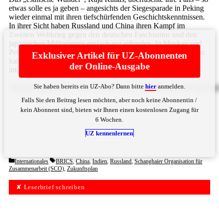
etwas solle es ja geben – angesichts der Siegesparade in Peking
wieder einmal mit ihren tiefschürfenden Geschichtskenntnissen.
In ihrer Sicht haben Russland und China ihren Kampf im
Zweiten Weltkrieg gegen den deutschen Faschismus und den
japanischen Militarismus einfach nur erfunden. In Moskau und
Peking sollte man doch einmal die Geschichtsbücher lesen. Das
Exklusiver Artikel für UZ-Abonnenten
kam dort, insoweit man sich dort überhaupt noch dafür
der Online-Ausgabe
interessiert, ... Bitte
hier
anmelden
Sie haben bereits ein UZ-Abo? Dann bitte
hier
anmelden.
d2FzIGVpbmUgRVUtQXXDn2VuYmVhdWZ0cmFndGUgc28gdm9
Falls Sie den Beitrag lesen möchten, aber noch keine Abonnentin /
kein Abonnent sind, bieten wir Ihnen einen kostenlosen Zugang für
6 Wochen.
UZ kennenlernen
Categories
Tags
Internationales
BRICS
,
China
,
Indien
,
Russland
,
Schanghaier Organisation für
Zusammenarbeit (SCO)
,
Zukunftsplan
✘ Leserbrief schreiben