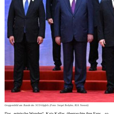
Gruppenbild am Rande des SCO-Gipfels (Foto: Sergei Bobylev, RIA Novosti)
Das „estnische Wunder“, Kaja Kallas, überraschte ihre Fans – so