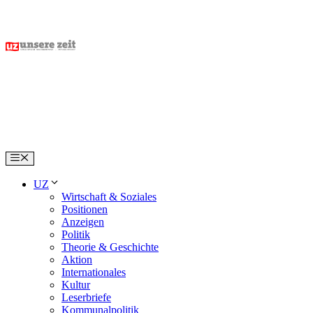
Skip
to
content
Menu
UZ
Wirtschaft & Soziales
Positionen
Anzeigen
Politik
Theorie & Geschichte
Aktion
Internationales
Kultur
Leserbriefe
Kommunalpolitik