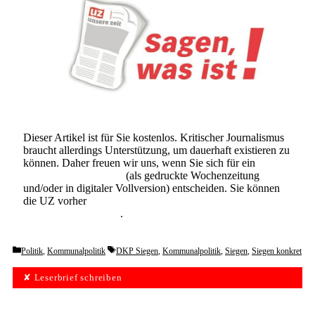
Dieser Artikel ist für Sie kostenlos. Kritischer Journalismus
braucht allerdings Unterstützung, um dauerhaft existieren zu
können. Daher freuen wir uns, wenn Sie sich für ein
Abonnement der UZ
(als gedruckte Wochenzeitung
und/oder in digitaler Vollversion) entscheiden. Sie können
die UZ vorher
6 Wochen lang kostenlos und
unverbindlich testen
.
Categories
Tags
Politik
,
Kommunalpolitik
DKP Siegen
,
Kommunalpolitik
,
Siegen
,
Siegen konkret
✘ Leserbrief schreiben