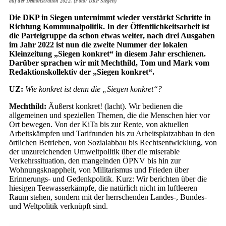
auf der Demonstration 2022. (Foto: DKP Siegen)
Die DKP in Siegen unternimmt wieder verstärkt Schritte in
Richtung Kommunalpolitik. In der Öffentlichkeitsarbeit ist
die Parteigruppe da schon etwas weiter, nach drei Ausgaben
im Jahr 2022 ist nun die zweite Nummer der lokalen
Kleinzeitung „Siegen konkret“ in diesem Jahr erschienen.
Darüber sprachen wir mit Mechthild, Tom und Mark vom
Redaktionskollektiv der „Siegen konkret“.
UZ:
Wie konkret ist denn die „Siegen konkret“?
Mechthild:
Äußerst konkret! (lacht). Wir bedienen die
allgemeinen und speziellen Themen, die die Menschen hier vor
Ort bewegen. Von der KiTa bis zur Rente, von aktuellen
Arbeitskämpfen und Tarifrunden bis zu Arbeitsplatzabbau in den
örtlichen Betrieben, von Sozialabbau bis Rechtsentwicklung, von
der unzureichenden Umweltpolitik über die miserable
Verkehrssituation, den mangelnden ÖPNV bis hin zur
Wohnungsknappheit, von Militarismus und Frieden über
Erinnerungs- und Gedenkpolitik. Kurz: Wir berichten über die
hiesigen Teewasserkämpfe, die natürlich nicht im luftleeren
Raum stehen, sondern mit der herrschenden Landes-, Bundes-
und Weltpolitik verknüpft sind.