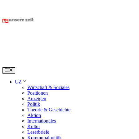
Skip
to
content
Menu
UZ
Wirtschaft & Soziales
Positionen
Anzeigen
Politik
Theorie & Geschichte
Aktion
Internationales
Kultur
Leserbriefe
Kommunalpolitik