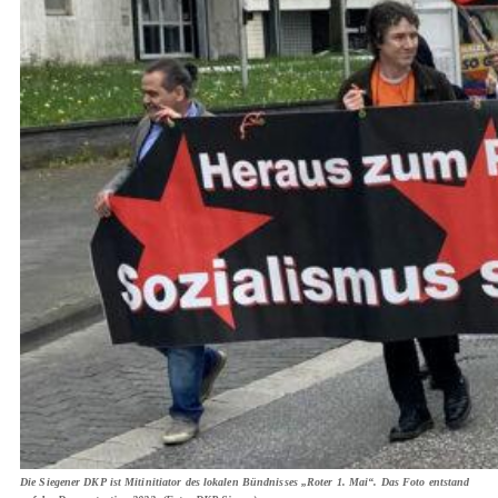
Die Siegener DKP ist Mitinitiator des lokalen Bündnisses „Roter 1. Mai“. Das Foto entstand