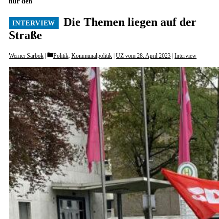
nur den
Die Themen liegen auf der
Straße
Categories
Werner Sarbok
Politik
,
Kommunalpolitik
|
UZ vom 28. April 2023
|
Interview