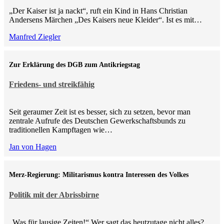
„Der Kaiser ist ja nackt“, ruft ein Kind in Hans Christian
Andersens Märchen „Des Kaisers neue Kleider“. Ist es mit…
Manfred Ziegler
Zur Erklärung des DGB zum Antikriegstag
Friedens- und streikfähig
Seit geraumer Zeit ist es besser, sich zu setzen, bevor man
zentrale Aufrufe des Deutschen Gewerkschaftsbunds zu
traditionellen Kampftagen wie…
Jan von Hagen
Merz-Regierung: Militarismus kontra Inte­ressen des Volkes
Politik mit der Abrissbirne
„Was für lausige Zeiten!“ Wer sagt das heutzutage nicht alles?