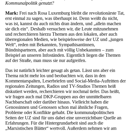
Kommunalpolitik genutzt?
Mark:
Frei nach Rosa Luxemburg bleibt die revolutionärste Tat,
erst einmal zu sagen, was überhaupt ist. Denn weißt du nicht,
was ist, kannst du auch nichts dran ändern, und „allein machen
sie dich ein“. Deshalb versuchen wir, die Leute mitzunehmen
und recherchieren hierzu Themen aus den lokalen, aber auch
überregionalen Medien, wie beispielsweise der UZ und „jungen
Welt“, reden mit Bekannten, Sympathisantinnen,
Bündnispartnern, aber auch mit völlig Unbekannten – zum
Beispiel an unseren Infoständen. Eigentlich liegen die Themen
auf der Straße, man muss sie nur aufgreifen.
Das ist natürlich leichter gesagt als getan. Lässt uns aber ein
Thema nicht mehr los und beobachten wir, dass in den
Kommentarspalten, Leserbriefen und Social-Media-Auftritten der
regionalen Zeitungen, Radios und TV-Studios Themen heiß
diskutiert werden, recherchieren wir nochmal tiefer. Das heißt,
wir fragen auch mal DKP-Gruppen aus der unmittelbaren
Nachbarschaft oder darüber hinaus. Vielleicht haben die
Genossinnen und Genossen schon mal ähnliche Fragen,
Probleme oder Konflikte gehabt. Die kommunalpolitischen
Seiten der UZ sind für uns dabei eine unverzichtbare Quelle an
Erfahrungen. Für die Hintergrundarbeit sind auch die
„Marxistischen Blätter“ wertvoll. Außerdem nehmen wir am