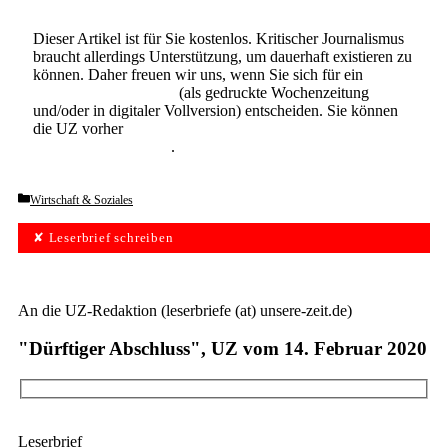
Dieser Artikel ist für Sie kostenlos. Kritischer Journalismus
braucht allerdings Unterstützung, um dauerhaft existieren zu
können. Daher freuen wir uns, wenn Sie sich für ein
Abonnement der UZ
(als gedruckte Wochenzeitung
und/oder in digitaler Vollversion) entscheiden. Sie können
die UZ vorher
6 Wochen lang kostenlos und
unverbindlich testen
.
Categories
Wirtschaft & Soziales
✘ Leserbrief schreiben
An die UZ-Redaktion (leserbriefe (at) unsere-zeit.de)
"Dürftiger Abschluss", UZ vom 14. Februar 2020
Leserbrief