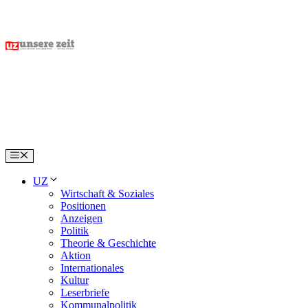
Skip
to
content
Menu
UZ
Wirtschaft & Soziales
Positionen
Anzeigen
Politik
Theorie & Geschichte
Aktion
Internationales
Kultur
Leserbriefe
Kommunalpolitik