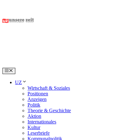
Skip
to
content
Menu
UZ
Wirtschaft & Soziales
Positionen
Anzeigen
Politik
Theorie & Geschichte
Aktion
Internationales
Kultur
Leserbriefe
Kommunalpolitik