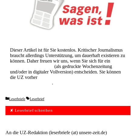
Dieser Artikel ist für Sie kostenlos. Kritischer Journalismus
braucht allerdings Unterstützung, um dauerhaft existieren zu
können. Daher freuen wir uns, wenn Sie sich für ein
Abonnement der UZ
(als gedruckte Wochenzeitung
und/oder in digitaler Vollversion) entscheiden. Sie können
die UZ vorher
6 Wochen lang kostenlos und
unverbindlich testen
.
Categories
Tags
Leserbriefe
Leserbrief
✘ Leserbrief schreiben
An die UZ-Redaktion (leserbriefe (at) unsere-zeit.de)