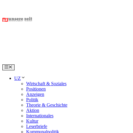
Skip
to
content
Menu
UZ
Wirtschaft & Soziales
Positionen
Anzeigen
Politik
Theorie & Geschichte
Aktion
Internationales
Kultur
Leserbriefe
Kommunalpolitik