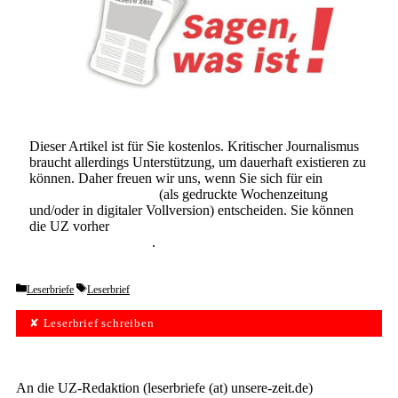
Dieser Artikel ist für Sie kostenlos. Kritischer Journalismus
braucht allerdings Unterstützung, um dauerhaft existieren zu
können. Daher freuen wir uns, wenn Sie sich für ein
Abonnement der UZ
(als gedruckte Wochenzeitung
und/oder in digitaler Vollversion) entscheiden. Sie können
die UZ vorher
6 Wochen lang kostenlos und
unverbindlich testen
.
Categories
Tags
Leserbriefe
Leserbrief
✘ Leserbrief schreiben
An die UZ-Redaktion (leserbriefe (at) unsere-zeit.de)