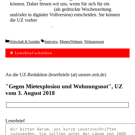
können. Daher freuen wir uns, wenn Sie sich für ein
Abonnement der UZ
(als gedruckte Wochenzeitung
und/oder in digitaler Vollversion) entscheiden. Sie können
die UZ vorher
6 Wochen lang kostenlos und
unverbindlich testen
.
Categories
Tags
Wirtschaft & Soziales
Interview
,
Mieten/Wohnen
,
Wohnungsnot
✘ Leserbrief schreiben
An die UZ-Redaktion (leserbriefe (at) unsere-zeit.de)
"Gegen Mietexplosion und Wohnungsnot", UZ
vom 3. August 2018
Leserbrief