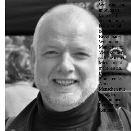
Wohnsituation
in Stuttgart
kann man
derzeit nur als
katastrophal
bezeichnen.
Bezahlbarer
Wohnraum ist
Mangelware.
Viele können
sich die teuren
Mieten nicht
mehr leisten.
Immer mehr
Studierende,
Arme,
Menschen mit
geringen
Einkommen,
Rentnerinnen,
Rentner,