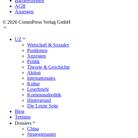
Barrierefreiheit
AGB
Anzeigen
© 2026 CommPress Verlag GmbH
UZ
Wirtschaft & Soziales
Positionen
Anzeigen
Politik
Theorie & Geschichte
Aktion
Internationales
Kultur
Leserbriefe
Kommunalpolitik
Hintergrund
Die Letzte Seite
Blog
Termine
Dossiers
China
Strategiepapier