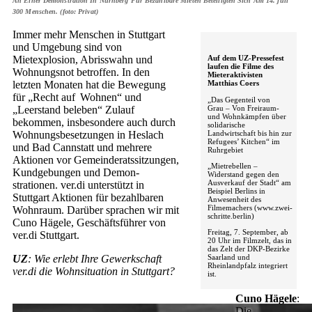
An Einer Demonstration In Nürnberg Für Bezahlbare Mieten Beteiligten Sich Am 14. juli
300 Menschen. (foto: Privat)
Immer mehr Menschen in Stuttgart
und Umgebung sind von
Mietexplosion, Abrisswahn und
Auf dem UZ-Pressefest
laufen die Filme des
Wohnungsnot betroffen. In den
Mieteraktivisten
letzten Monaten hat die Bewegung
Matthias Coers
für „Recht auf Wohnen“ und
„Das Gegenteil von
Grau – Von Freiraum-
„Leerstand beleben“ Zulauf
und Wohnkämpfen über
bekommen, insbesondere auch durch
solidarische
Landwirtschaft bis hin zur
Wohnungsbesetzungen in Heslach
Refugees’ Kitchen“ im
und Bad Cannstatt und mehrere
Ruhrgebiet
Aktionen vor Gemeinderatssitzungen,
„Mietrebellen –
Kundgebungen und Demon­
Widerstand gegen den
Ausverkauf der Stadt“ am
strationen. ver.di unterstützt in
Beispiel Berlins in
Stuttgart Aktionen für bezahlbaren
Anwesenheit des
Filmemachers (www.zwei-
Wohnraum. Darüber sprachen wir mit
schritte.berlin)
Cuno Hägele, Geschäftsführer von
Freitag, 7. September, ab
ver.di Stuttgart.
20 Uhr im Filmzelt, das in
das Zelt der DKP-Bezirke
Saarland und
UZ
: Wie erlebt Ihre Gewerkschaft
Rheinlandpfalz integriert
ver.di die Wohnsituation in Stuttgart?
ist.
Cuno Hägele
:
Die