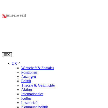
Skip
to
content
Menu
UZ
Wirtschaft & Soziales
Positionen
Anzeigen
Politik
Theorie & Geschichte
Aktion
Internationales
Kultur
Leserbriefe
Kommunalpolitik