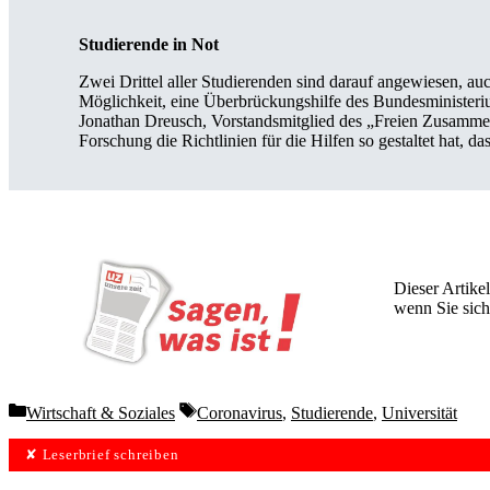
Studierende in Not
Zwei Drittel aller Studierenden sind darauf angewiesen, auc
Möglichkeit, eine Überbrückungshilfe des Bundesministeriu
Jonathan Dreusch, Vorstandsmitglied des „Freien Zusammen
Forschung die Richtlinien für die Hilfen so gestaltet hat, 
Dieser Artikel
wenn Sie sich
Wochen lang 
Categories
Tags
Wirtschaft & Soziales
Coronavirus
,
Studierende
,
Universität
✘ Leserbrief schreiben