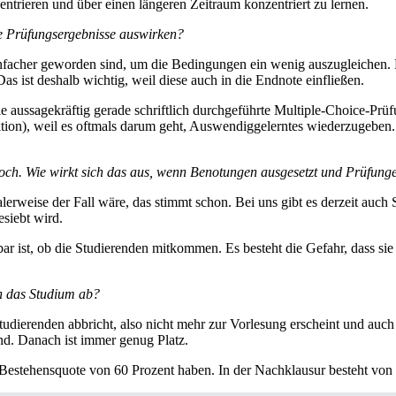
zentrieren und über einen längeren Zeitraum konzentriert zu lernen.
ie Prüfungsergebnisse auswirken?
nfacher geworden sind, um die Bedingungen ein wenig auszugleichen. D
as ist deshalb wichtig, weil diese auch in die Endnote einfließen.
wie aussagekräftig gerade schriftlich durchgeführte Multiple-Choice-Prü
on), weil es oftmals darum geht, Auswendiggelerntes wiederzugeben. D
hoch. Wie wirkt sich das aus, wenn Benotungen ausgesetzt und Prüfung
alerweise der Fall wäre, das stimmt schon. Bei uns gibt es derzeit auc
esiebt wird.
ar ist, ob die Studierenden mitkommen. Es besteht die Gefahr, dass sie
en das Studium ab?
Studierenden abbricht, also nicht mehr zur Vorlesung erscheint und auch
ind. Danach ist immer genug Platz.
ne Bestehensquote von 60 Prozent haben. In der Nachklausur besteht vo