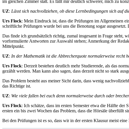
im gleichen Zimmer statt. Es fällt mir deutlich schwerer, mich zu kon
UZ
:
Lässt sich nachvollziehen, ob diese Lernbedingungen sich auf d
Urs Flock
: Mein Eindruck ist, dass die Prüfungen im Allgemeinen ei
schriftliche Prüfungen wurde bei uns die Benotung sogar ausgesetzt. D
Das finde ich grundsätzlich richtig, zumal insgesamt in Frage steht, 
vorformulierte Antworten zur Auswahl stehen; Anmerkung der Redakti
Mittelpunkt.
UZ
:
In der Mathematik ist die Abbrecherquote normalerweise recht 
Urs Flock
: Derzeit bestehen deutlich mehr Studierende, als das norm
gezählt werden. Man kann also sagen, dass derzeit nicht so stark ausg
Das Problem besteht aus meiner Sicht darin, dass wenig nachvollziehb
das Richtige ist.
UZ
:
Wie viele fallen bei euch denn normalerweise durch oder brech
Urs Flock
: Ich schätze, dass im ersten Semester etwa die Hälfte der 
ersten ein bis zwei Wochen das Problem, dass die Hörsäle überfüllt s
Bei den Prüfungen ist es so, dass wir in der ersten Klausur meist ei