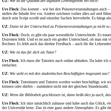
UZ
:
Wie ist die Qualität der digitalen Lehrangebote bei euch?
Urs Flock
: Das kommt – wie bei den Präsenzveranstaltungen auch – 
stellen die Inhalte live vor. Andere zeichnen vorher alles auf und 
durch sein Script scrollt und einzelne Sachen hervorhebt. Es hängt als
UZ
:
Dann ist der Unterschied zu Präsenzveranstaltungen ja nicht so
Urs Flock
: Doch, es gibt ein paar wesentliche Unterschiede. Es trau
Dozenten fehlt. Und es ist auch ein großer Unterschied, ob man mit
Rechner. Es fehlt auch das direkte Feedback – auch für die Lehren
UZ
:
Wie ist das für dich als Tutor?
Urs Flock
: Ich muss die Tutorien auch online abhalten. Da habe ich 
einfacher.
UZ
:
Wie sieht es mit den studentischen Beschäftigten insgesamt aus?
Urs Flock
: Tutorinnen und Tutoren werden weiter beschäftigt, wir wer
können oder dürfen – zumindest nicht mit der gleichen Stundenzahl.
UZ
:
Wenn die Bibliothek geschlossen ist, dann heißt dies ja auch, das
Urs Flock
: Ich sitze tatsächlich zuhause und habe auch das Glück, e
der Universität lerne. Das ist eine ganz andere Atmosphäre. Es gibt 