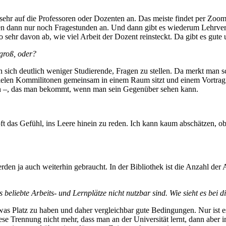
sehr auf die Professoren oder Dozenten an. Das meiste findet per Zoo
führen dann nur noch Fragestunden an. Und dann gibt es wiederum Lehrv
o sehr davon ab, wie viel Arbeit der Dozent reinsteckt. Da gibt es gute u
 groß, oder?
en sich deutlich weniger Studierende, Fragen zu stellen. Da merkt man 
 vielen Kommilitonen gemeinsam in einem Raum sitzt und einem Vortrag
den –, das man bekommt, wenn man sein Gegenüber sehen kann.
oft das Gefühl, ins Leere hinein zu reden. Ich kann kaum abschätzen, ob
den ja auch weiterhin gebraucht. In der Bibliothek ist die Anzahl der Ar
s beliebte Arbeits- und Lernplätze nicht nutzbar sind. Wie sieht es bei
twas Platz zu haben und daher vergleichbar gute Bedingungen. Nur ist e
diese Trennung nicht mehr, dass man an der Universität lernt, dann aber