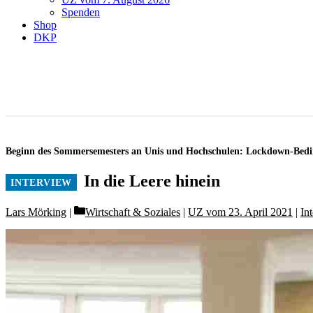
Spenden
Shop
DKP
Beginn des Sommersemesters an Unis und Hochschulen: Lockdown-Bedi
In die Leere hinein
Categories
Lars Mörking
Wirtschaft & Soziales
|
UZ vom 23. April 2021
|
In