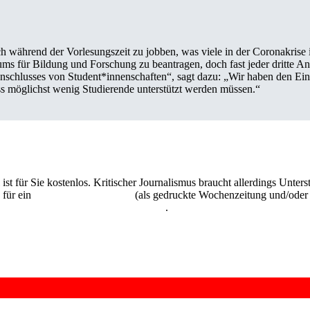
h während der Vorlesungszeit zu jobben, was viele in der Coronakrise in
ms für Bildung und Forschung zu beantragen, doch fast jeder dritte A
schlusses von Student*innenschaften“, sagt dazu: „Wir haben den Ein
dass möglichst wenig Studierende unterstützt werden müssen.“
 ist für Sie kostenlos. Kritischer Journalismus braucht allerdings Unte
 für ein
Abonnement der UZ
(als gedruckte Wochenzeitung und/oder i
kostenlos und unverbindlich testen
.