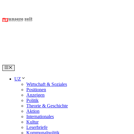
Skip
to
content
Menu
UZ
Wirtschaft & Soziales
Positionen
Anzeigen
Politik
Theorie & Geschichte
Aktion
Internationales
Kultur
Leserbriefe
Kommunalpolitik