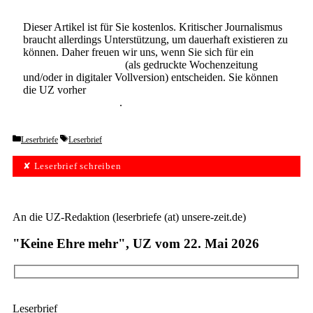
Dieser Artikel ist für Sie kostenlos. Kritischer Journalismus
braucht allerdings Unterstützung, um dauerhaft existieren zu
können. Daher freuen wir uns, wenn Sie sich für ein
Abonnement der UZ
(als gedruckte Wochenzeitung
und/oder in digitaler Vollversion) entscheiden. Sie können
die UZ vorher
6 Wochen lang kostenlos und
unverbindlich testen
.
Categories
Tags
Leserbriefe
Leserbrief
✘ Leserbrief schreiben
An die UZ-Redaktion (leserbriefe (at) unsere-zeit.de)
"Keine Ehre mehr", UZ vom 22. Mai 2026
Leserbrief