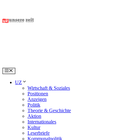
Skip
to
content
Menu
UZ
Wirtschaft & Soziales
Positionen
Anzeigen
Politik
Theorie & Geschichte
Aktion
Internationales
Kultur
Leserbriefe
Kommunalpolitik