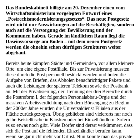
Das Bundeskabinett billigte am 20. Dezember einen vom
Wirtschaftsministerium vorgelegten Entwurf eines
„Postrechtsmodernisierungsgesetzes“. Das neue Postgesetz
wird nicht nur Auswirkungen auf die Beschäftigten, sondern
auch auf die Versorgung der Bevölkerung und der
Kommunen haben. Gerade im ländlichen Raum liegt die
Daseinsvorsorge am Boden – mit dem neuen Postgesetz
werden die ohnehin schon dürftigen Strukturen weiter
abgebaut.
Bereits heute kämpfen Städte und Gemeinden, vor allem kleinere
Orte, um eine eigene Postfiliale. Bis zur Privatisierung mussten
diese durch die Post personell bestückt werden und boten die
Aufgabe von Briefen, das Abholen benachrichtigter Pakete und
auch die Leistungen der späteren Telekom sowie der Postbank
an. Mit der Privatisierung, der Trennung der drei Bereiche durch
die Postreform I, der folgenden Personalabbau-Orgie und der
massiven Arbeitsverdichtung nach dem Börsengang zu Beginn
der 2000er Jahre wurden die Universaldienst-Filialen aus der
Fläche zurückgezogen. Übrig geblieben sind vielerorts nur noch
gelbe Beistelltische in Kiosken oder bei Einzelhändlern. Sofern
es so etwas noch gibt. Viele Dörfer sind derart verkümmert, dass
sich die Post auf die fehlenden Einzelhändler berufen kann,
wenn sie gar nicht mehr vor Ort ist. Nun könnte man das private