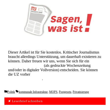
Dieser Artikel ist für Sie kostenlos. Kritischer Journalismus
braucht allerdings Unterstützung, um dauerhaft existieren zu
können. Daher freuen wir uns, wenn Sie sich für ein
Abonnement der UZ
(als gedruckte Wochenzeitung
und/oder in digitaler Vollversion) entscheiden. Sie können
die UZ vorher
6 Wochen lang kostenlos und
unverbindlich testen
.
Categories
Tags
Politik
kommunale Infrastruktur
,
MOPS
,
Postgesetz
,
Privatisierung
✘ Leserbrief schreiben