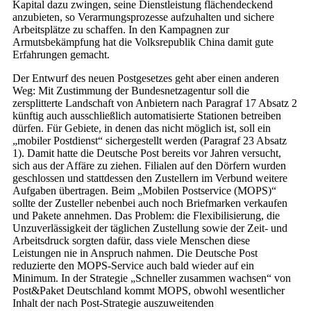
Kapital dazu zwingen, seine Dienstleistung flächendeckend
anzubieten, so Verarmungsprozesse aufzuhalten und sichere
Arbeitsplätze zu schaffen. In den Kampagnen zur
Armutsbekämpfung hat die Volksrepublik China damit gute
Erfahrungen gemacht.
Der Entwurf des neuen Postgesetzes geht aber einen anderen
Weg: Mit Zustimmung der Bundesnetzagentur soll die
zersplitterte Landschaft von Anbietern nach Paragraf 17 Absatz 2
künftig auch ausschließlich automatisierte Stationen betreiben
dürfen. Für Gebiete, in denen das nicht möglich ist, soll ein
„mobiler Postdienst“ sichergestellt werden (Paragraf 23 Absatz
1). Damit hatte die Deutsche Post bereits vor Jahren versucht,
sich aus der Affäre zu ziehen. Filialen auf den Dörfern wurden
geschlossen und stattdessen den Zustellern im Verbund weitere
Aufgaben übertragen. Beim „Mobilen Postservice (MOPS)“
sollte der Zusteller nebenbei auch noch Briefmarken verkaufen
und Pakete annehmen. Das Problem: die Flexibilisierung, die
Unzuverlässigkeit der täglichen Zustellung sowie der Zeit- und
Arbeitsdruck sorgten dafür, dass viele Menschen diese
Leistungen nie in Anspruch nahmen. Die Deutsche Post
reduzierte den MOPS-Service auch bald wieder auf ein
Minimum. In der Strategie „Schneller zusammen wachsen“ von
Post&Paket Deutschland kommt MOPS, obwohl wesentlicher
Inhalt der nach Post-Strategie auszuweitenden