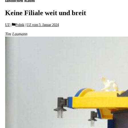
ländlichen Raum
Keine Filiale weit und breit
Categories
UZ
Politik
|
UZ vom 5. Januar 2024
Tim Laumann