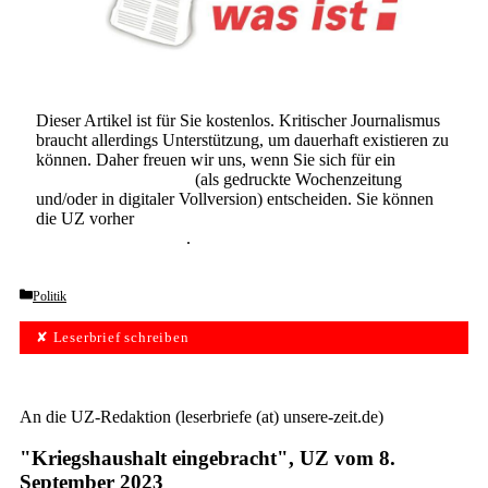
Dieser Artikel ist für Sie kostenlos. Kritischer Journalismus
braucht allerdings Unterstützung, um dauerhaft existieren zu
können. Daher freuen wir uns, wenn Sie sich für ein
Abonnement der UZ
(als gedruckte Wochenzeitung
und/oder in digitaler Vollversion) entscheiden. Sie können
die UZ vorher
6 Wochen lang kostenlos und
unverbindlich testen
.
Categories
Politik
✘ Leserbrief schreiben
An die UZ-Redaktion (leserbriefe (at) unsere-zeit.de)
"Kriegshaushalt ­eingebracht", UZ vom 8.
September 2023