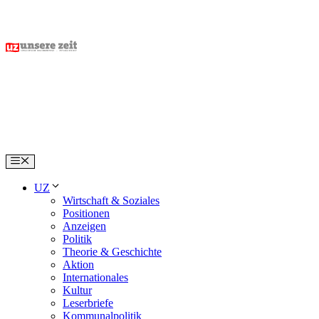
Skip
to
content
Menu
UZ
Wirtschaft & Soziales
Positionen
Anzeigen
Politik
Theorie & Geschichte
Aktion
Internationales
Kultur
Leserbriefe
Kommunalpolitik