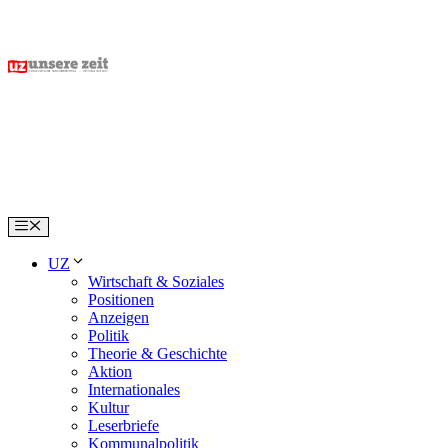
Skip
to
content
Menu
UZ
Wirtschaft & Soziales
Positionen
Anzeigen
Politik
Theorie & Geschichte
Aktion
Internationales
Kultur
Leserbriefe
Kommunalpolitik