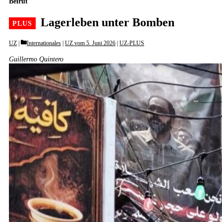
Beirut
Lagerleben unter Bomben
Categories
UZ
Internationales
|
UZ vom 5. Juni 2026
|
UZ-PLUS
Guillermo Quintero