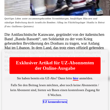
Quirliges Leben unter zusammengebastelten Stromleitungen, baufälligen Häusern und
ständiger Bedrohung durch israelische Bomben: Alltag im Flüchtlingslager Shatila in Beirut
(Foto: Guillermo Quintero)
Die Antifaschistische Karawane, gegründet von der italienischen
Band „Banda Bassotti“, um Solidarität zu der vom Krieg
gebeutelten Bevölkerung des Donbass zu tragen, war Anfang
Mai im Libanon. In dem Land, das trotz eines offiziell geltenden
Waffenstillstand täglichen Bombardierungen Israels ausgesetzt
ist, besuchten sie unter anderem in Beirut das palästinensische
Flüchtlingslager Shatila. Ziel der Antifaschistischen Karawane ist
Exklusiver Artikel für UZ-Abonnenten
es vor allem, Solidarität zu bringen – und das Augenmerk der
der Online-Ausgabe
Welt darauf zu lenken, ... Bitte
hier
anmelden
Sie haben bereits ein UZ-Abo? Dann bitte
hier
anmelden.
d2FzIElzcmFlbCBtaXQgc2VpbmVuIHN0w6RuZGlnZW4gQXR
Falls Sie den Beitrag lesen möchten, aber noch keine Abonnentin /
kein Abonnent sind, bieten wir Ihnen einen kostenlosen Zugang für
6 Wochen.
UZ kennenlernen