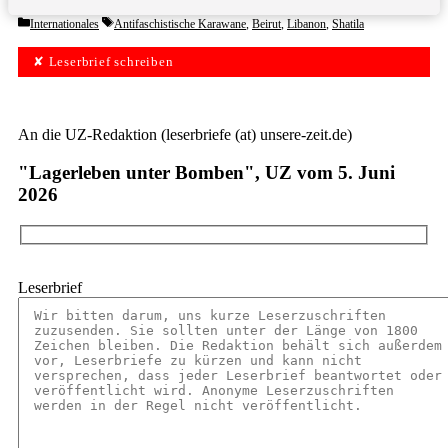
Categories
Tags
Internationales
Antifaschistische Karawane
,
Beirut
,
Libanon
,
Shatila
✘ Leserbrief schreiben
An die UZ-Redaktion (leserbriefe (at) unsere-zeit.de)
"Lagerleben unter Bomben", UZ vom 5. Juni
2026
Leserbrief