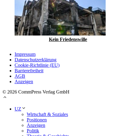
Kein Friedenswille
Impressum
Datenschutzerklärung
Cookie-Richtlinie (EU)
Barrierefreiheit
AGB
Anzeigen
© 2026 CommPress Verlag GmbH
UZ
Wirtschaft & Soziales
Positionen
Anzeigen
Politik