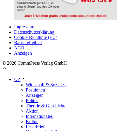
Impressum
Datenschutzerklärung
Cookie-Richtlinie (EU)
Barrierefreiheit
AGB
Anzeigen
© 2026 CommPress Verlag GmbH
UZ
Wirtschaft & Soziales
Positionen
Anzeigen
Politik
Theorie & Geschichte
Aktion
Internationales
Kultur
Leserbriefe