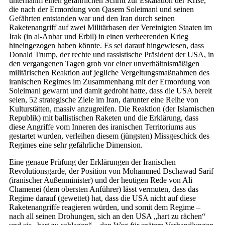
unternahm einen gefährlichen Schritt zur Eskalation der Krise,
die nach der Ermordung von Qasem Soleimani und seinen
Gefährten entstanden war und den Iran durch seinen
Raketenangriff auf zwei Militärbasen der Vereinigten Staaten im
Irak (in al-Anbar und Erbil) in einen verheerenden Krieg
hineingezogen haben könnte. Es sei darauf hingewiesen, dass
Donald Trump, der rechte und rassistische Präsident der USA, in
den vergangenen Tagen grob vor einer unverhältnismäßigen
militärischen Reaktion auf jegliche Vergeltungsmaßnahmen des
iranischen Regimes im Zusammenhang mit der Ermordung von
Soleimani gewarnt und damit gedroht hatte, dass die USA bereit
seien, 52 strategische Ziele im Iran, darunter eine Reihe von
Kulturstätten, massiv anzugreifen. Die Reaktion (der Islamischen
Republik) mit ballistischen Raketen und die Erklärung, dass
diese Angriffe vom Inneren des iranischen Territoriums aus
gestartet wurden, verleihen diesem (jüngsten) Missgeschick des
Regimes eine sehr gefährliche Dimension.
Eine genaue Prüfung der Erklärungen der Iranischen
Revolutionsgarde, der Position von Mohammed Dschawad Sarif
(iranischer Außenminister) und der heutigen Rede von Ali
Chamenei (dem obersten Anführer) lässt vermuten, dass das
Regime darauf (gewettet) hat, dass die USA nicht auf diese
Raketenangriffe reagieren würden, und somit dem Regime –
nach all seinen Drohungen, sich an den USA „hart zu rächen“