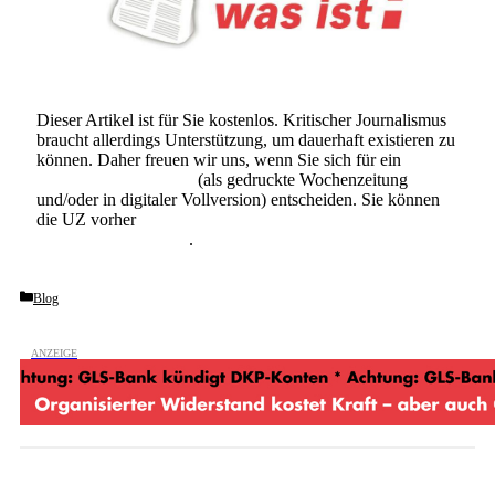
Dieser Artikel ist für Sie kostenlos. Kritischer Journalismus
braucht allerdings Unterstützung, um dauerhaft existieren zu
können. Daher freuen wir uns, wenn Sie sich für ein
Abonnement der UZ
(als gedruckte Wochenzeitung
und/oder in digitaler Vollversion) entscheiden. Sie können
die UZ vorher
6 Wochen lang kostenlos und
unverbindlich testen
.
Categories
Blog