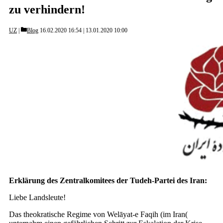
zu verhindern!
Categories
UZ
Blog
16.02.2020 16:54
13.01.2020 10:00
Erklärung des Zentralkomitees der Tudeh-Partei des Iran:
Liebe Landsleute!
Das theokratische Regime von Welāyat-e Faqih (im Iran(