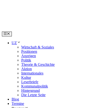
Skip
to
content
Menu
UZ
Wirtschaft & Soziales
Positionen
Anzeigen
Politik
Theorie & Geschichte
Aktion
Internationales
Kultur
Leserbriefe
Kommunalpolitik
Hintergrund
Die Letzte Seite
Blog
Termine