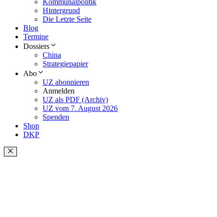
Kommunalpolitik
Hintergrund
Die Letzte Seite
Blog
Termine
Dossiers
China
Strategiepapier
Abo
UZ abonnieren
Anmelden
UZ als PDF (Archiv)
UZ vom 7. August 2026
Spenden
Shop
DKP
Schließen