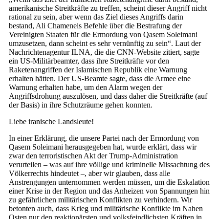
amerikanische Streitkräfte zu treffen, scheint dieser Angriff nicht
rational zu sein, aber wenn das Ziel dieses Angriffs darin
bestand, Ali Chameneis Befehle über die Bestrafung der
Vereinigten Staaten für die Ermordung von Qasem Soleimani
umzusetzen, dann scheint es sehr vernünftig zu sein“. Laut der
Nachrichtenagentur ILNA, die die CNN-Website zitiert, sagte
ein US-Militärbeamter, dass ihre Streitkräfte vor den
Raketenangriffen der Islamischen Republik eine Warnung
erhalten hätten. Der US-Beamte sagte, dass die Armee eine
Warnung erhalten habe, um den Alarm wegen der
Angriffsdrohung auszulösen, und dass daher die Streitkräfte (auf
der Basis) in ihre Schutzräume gehen konnten.
Liebe iranische Landsleute!
In einer Erklärung, die unsere Partei nach der Ermordung von
Qasem Soleimani herausgegeben hat, wurde erklärt, dass wir
zwar den terroristischen Akt der Trump-Administration
verurteilen – was auf ihre völlige und kriminelle Missachtung des
Völkerrechts hindeutet –, aber wir glauben, dass alle
Anstrengungen unternommen werden müssen, um die Eskalation
einer Krise in der Region und das Anheizen von Spannungen hin
zu gefährlichen militärischen Konflikten zu verhindern. Wir
betonten auch, dass Krieg und militärische Konflikte im Nahen
Osten nur den reaktionärsten und volksfeindlichsten Kräften in