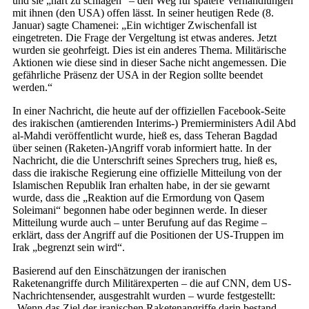
und sie „hart zu schlagen“ – den Weg für spätere Verhandlungen
mit ihnen (den USA) offen lässt. In seiner heutigen Rede (8.
Januar) sagte Chamenei: „Ein wichtiger Zwischenfall ist
eingetreten. Die Frage der Vergeltung ist etwas anderes. Jetzt
wurden sie geohrfeigt. Dies ist ein anderes Thema. Militärische
Aktionen wie diese sind in dieser Sache nicht angemessen. Die
gefährliche Präsenz der USA in der Region sollte beendet
werden.“
In einer Nachricht, die heute auf der offiziellen Facebook-Seite
des irakischen (amtierenden Interims-) Premierministers Adil Abd
al-Mahdi veröffentlicht wurde, hieß es, dass Teheran Bagdad
über seinen (Raketen-)Angriff vorab informiert hatte. In der
Nachricht, die die Unterschrift seines Sprechers trug, hieß es,
dass die irakische Regierung eine offizielle Mitteilung von der
Islamischen Republik Iran erhalten habe, in der sie gewarnt
wurde, dass die „Reaktion auf die Ermordung von Qasem
Soleimani“ begonnen habe oder beginnen werde. In dieser
Mitteilung wurde auch – unter Berufung auf das Regime –
erklärt, dass der Angriff auf die Positionen der US-Truppen im
Irak „begrenzt sein wird“.
Basierend auf den Einschätzungen der iranischen
Raketenangriffe durch Militärexperten – die auf CNN, dem US-
Nachrichtensender, ausgestrahlt wurden – wurde festgestellt:
„Wenn das Ziel der iranischen Raketenangriffe darin bestand,