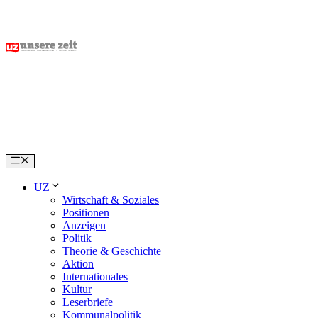
Skip
to
content
Menu
UZ
Wirtschaft & Soziales
Positionen
Anzeigen
Politik
Theorie & Geschichte
Aktion
Internationales
Kultur
Leserbriefe
Kommunalpolitik