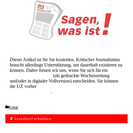
Dieser Artikel ist für Sie kostenlos. Kritischer Journalismus
braucht allerdings Unterstützung, um dauerhaft existieren zu
können. Daher freuen wir uns, wenn Sie sich für ein
Abonnement der UZ
(als gedruckte Wochenzeitung
und/oder in digitaler Vollversion) entscheiden. Sie können
die UZ vorher
6 Wochen lang kostenlos und
unverbindlich testen
.
Categories
Politik
✘ Leserbrief schreiben