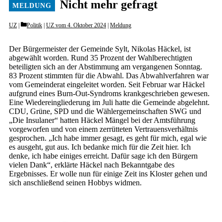
Nicht mehr gefragt
Categories
UZ
Politik
|
UZ vom 4. Oktober 2024
|
Meldung
Der Bürgermeister der Gemeinde Sylt, Nikolas Häckel, ist
abgewählt worden. Rund 35 Prozent der Wahlberechtigten
beteiligten sich an der Abstimmung am vergangenen Sonntag.
83 Prozent stimmten für die Abwahl. Das Abwahlverfahren war
vom Gemeinderat eingeleitet worden. Seit Februar war Häckel
aufgrund eines Burn-Out-Syndroms krankgeschrieben gewesen.
Eine Wiedereingliederung im Juli hatte die Gemeinde abgelehnt.
CDU, Grüne, SPD und die Wählergemeinschaften SWG und
„Die Insulaner“ hatten Häckel Mängel bei der Amtsführung
vorgeworfen und von einem zerrütteten Vertrauensverhältnis
gesprochen. „Ich habe immer gesagt, es geht für mich, egal wie
es ausgeht, gut aus. Ich bedanke mich für die Zeit hier. Ich
denke, ich habe einiges erreicht. Dafür sage ich den Bürgern
vielen Dank“, erklärte Häckel nach Bekanntgabe des
Ergebnisses. Er wolle nun für einige Zeit ins Kloster gehen und
sich anschließend seinen Hobbys widmen.