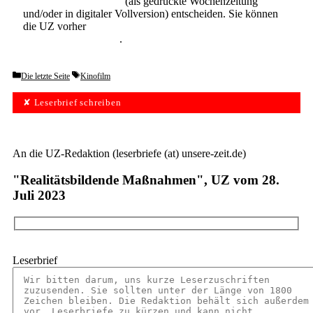
Abonnement der UZ
(als gedruckte Wochenzeitung
und/oder in digitaler Vollversion) entscheiden. Sie können
die UZ vorher
6 Wochen lang kostenlos und
unverbindlich testen
.
Categories
Tags
Die letzte Seite
Kinofilm
✘ Leserbrief schreiben
An die UZ-Redaktion (leserbriefe (at) unsere-zeit.de)
"Realitätsbildende ­Maßnahmen", UZ vom 28.
Juli 2023
Leserbrief