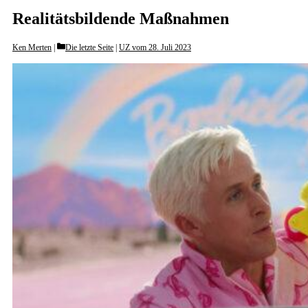
Realitätsbildende ­Maßnahmen
Categories
Ken Merten
Die letzte Seite
|
UZ vom 28. Juli 2023