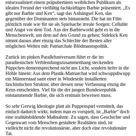
entsexualisiert einem präpubertären weiblichen Publikum als
idealen Freund der vielfältig fachkräftigen Barbie präsentiert. „Es
gibt nur Barbie und Ken“, sagt das Anhängsel Ken, das
gegenüber der Dominanten stets hintansteht. Die hat im Film
plötzlich reale wie für sie als Spielsache irreale Sorgen: Cellulite
und Angst vor dem Tod. Aus der Barbieworld geht es in die
Menschenwelt, um dem auf den Grund zu gehen; Sidekick Ken
nimmt daraus aber einzig das Schlechte der Besten aller
möglichen Welten mit: Patriarchale Blödmannspolitik.
Zurück im pinken Paralleluniversum führt er die im
paradiesischen Verblendungszusammenhang steckenden
Püppchen dementsprechend nicht ans Licht, sondern tiefer in die
Höhle hinein: Aus dem Plastik-Matriarchat wird schwuppdiwupp
ein Männerstaat samt einer in Windeseile installierten
faschistischen Struktur, über dessen neue Verfassung einzig die
Kens entscheiden. Viel für die der jungen Bundesrepublik
entstammende Barbie, die sich erstmals beweisen muss.
So sehr Gerwig Ideologie platt als Puppenspiel vermittelt, das
einfach dadurch wirkt, indem man es vorspielt, ist „Barbie“ doch
eine realitätsbildende Maßnahme. Zu sagen, dass Geschichte und
Gegenwart vom Menschen gestaltete Realitäten sind, ist
vielleicht nicht die revolutionärste, aber doch eine revolutionäre
Tat.