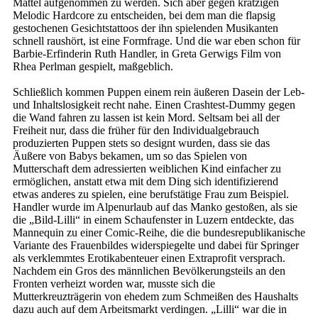
Mattel aufgenommen zu werden. Sich aber gegen kratzigen
Melodic Hardcore zu entscheiden, bei dem man die flapsig
gestochenen Gesichtstattoos der ihn spielenden Musikanten
schnell raushört, ist eine Formfrage. Und die war eben schon für
Barbie-Erfinderin Ruth Handler, in Greta Gerwigs Film von
Rhea Perlman gespielt, maßgeblich.
Schließlich kommen Puppen einem rein äußeren Dasein der Leb-
und Inhaltslosigkeit recht nahe. Einen Crashtest-Dummy gegen
die Wand fahren zu lassen ist kein Mord. Seltsam bei all der
Freiheit nur, dass die früher für den Individualgebrauch
produzierten Puppen stets so designt wurden, dass sie das
Äußere von Babys bekamen, um so das Spielen von
Mutterschaft dem adressierten weiblichen Kind einfacher zu
ermöglichen, anstatt etwa mit dem Ding sich identifizierend
etwas anderes zu spielen, eine berufstätige Frau zum Beispiel.
Handler wurde im Alpenurlaub auf das Manko gestoßen, als sie
die „Bild-Lilli“ in einem Schaufenster in Luzern entdeckte, das
Mannequin zu einer Comic-Reihe, die die bundesrepublikanische
Variante des Frauenbildes widerspiegelte und dabei für Springer
als verklemmtes Erotikabenteuer einen Extraprofit versprach.
Nachdem ein Gros des männlichen Bevölkerungsteils an den
Fronten verheizt worden war, musste sich die
Mutterkreuzträgerin von ehedem zum Schmeißen des Haushalts
dazu auch auf dem Arbeitsmarkt verdingen. „Lilli“ war die in