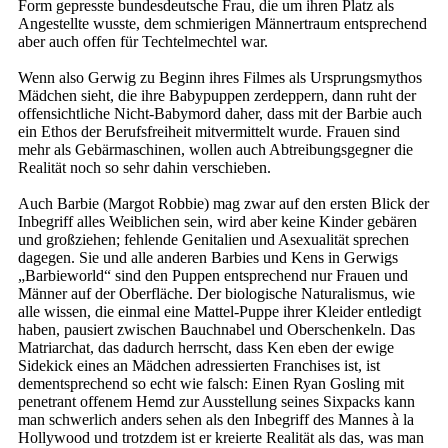
Form gepresste bundesdeutsche Frau, die um ihren Platz als
Angestellte wusste, dem schmierigen Männertraum entsprechend
aber auch offen für Techtelmechtel war.
Wenn also Gerwig zu Beginn ihres Filmes als Ursprungsmythos
Mädchen sieht, die ihre Babypuppen zerdeppern, dann ruht der
offensichtliche Nicht-Babymord daher, dass mit der Barbie auch
ein Ethos der Berufsfreiheit mitvermittelt wurde. Frauen sind
mehr als Gebärmaschinen, wollen auch Abtreibungsgegner die
Realität noch so sehr dahin verschieben.
Auch Barbie (Margot Robbie) mag zwar auf den ersten Blick der
Inbegriff alles Weiblichen sein, wird aber keine Kinder gebären
und großziehen; fehlende Genitalien und Asexualität sprechen
dagegen. Sie und alle anderen Barbies und Kens in Gerwigs
„Barbieworld“ sind den Puppen entsprechend nur Frauen und
Männer auf der Oberfläche. Der biologische Naturalismus, wie
alle wissen, die einmal eine Mattel-Puppe ihrer Kleider entledigt
haben, pausiert zwischen Bauchnabel und Oberschenkeln. Das
Matriarchat, das dadurch herrscht, dass Ken eben der ewige
Sidekick eines an Mädchen adressierten Franchises ist, ist
dementsprechend so echt wie falsch: Einen Ryan Gosling mit
penetrant offenem Hemd zur Ausstellung seines Sixpacks kann
man schwerlich anders sehen als den Inbegriff des Mannes à la
Hollywood und trotzdem ist er kreierte Realität als das, was man