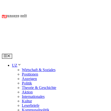
Skip
to
content
Menu
UZ
Wirtschaft & Soziales
Positionen
Anzeigen
Politik
Theorie & Geschichte
Aktion
Internationales
Kultur
Leserbriefe
Kommunalpolitik