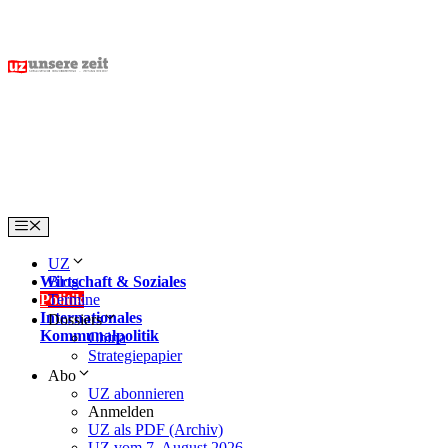
Skip
to
content
Menu
UZ
Wirtschaft & Soziales
Blog
Politik
Termine
Internationales
Dossiers
Kommunalpolitik
China
Strategiepapier
Abo
UZ abonnieren
Anmelden
UZ als PDF (Archiv)
UZ vom 7. August 2026