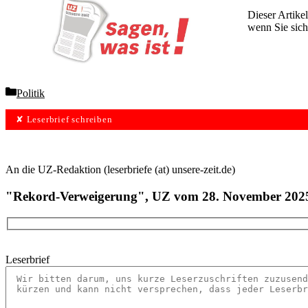
Dieser Artikel
wenn Sie sich
Wochen lang 
Categories
Politik
✘ Leserbrief schreiben
An die UZ-Redaktion (leserbriefe (at) unsere-zeit.de)
"Rekord-Verweigerung", UZ vom 28. November 202
Leserbrief