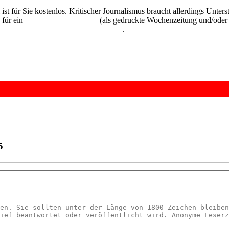
 ist für Sie kostenlos. Kritischer Journalismus braucht allerdings Unte
 für ein
Abonnement der UZ
(als gedruckte Wochenzeitung und/oder i
kostenlos und unverbindlich testen
.
5