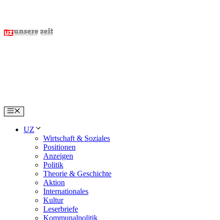
Skip
to
content
Menu
UZ
Wirtschaft & Soziales
Positionen
Anzeigen
Politik
Theorie & Geschichte
Aktion
Internationales
Kultur
Leserbriefe
Kommunalpolitik