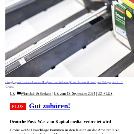
Gangfolgesortiermaschine im Briefzentrum Koblenz (Foto: Articus & Roettgen Fotografie / DHL
Group)
Categories
UZ
Wirtschaft & Soziales
|
UZ vom 13. September 2024
|
UZ-PLUS
Gut zuhören!
Deutsche Post: Was vom Kapital medial verbreitet wird
Große weiße Umschläge kommen in den Kisten an die Arbeitsplätze,