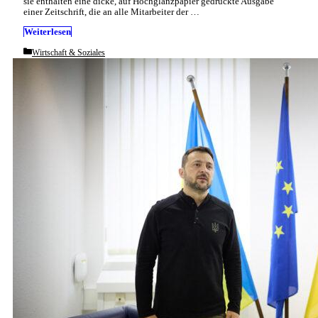
sie enthalten eine dicke, auf Hochglanzpapier gedruckte Ausgabe
einer Zeitschrift, die an alle Mitarbeiter der …
Weiterlesen
Categories
Wirtschaft & Soziales