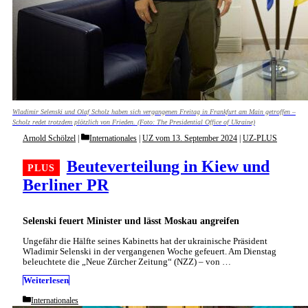
Wladimir Selenski und Olaf Scholz haben sich vergangenen Freitag in Frankfurt am Main getroffen –
Scholz redet trotzdem plötzlich von Frieden. (Foto: The Presidential Office of Ukraine)
Categories
Arnold Schölzel
Internationales
|
UZ vom 13. September 2024
|
UZ-PLUS
Beuteverteilung in Kiew und
Berliner PR
Selenski feuert Minister und lässt Moskau angreifen
Ungefähr die Hälfte seines Kabinetts hat der ukrainische Präsident
Wladimir Selenski in der vergangenen Woche gefeuert. Am Dienstag
beleuchtete die „Neue Zürcher Zeitung“ (NZZ) – von …
Weiterlesen
Categories
Internationales