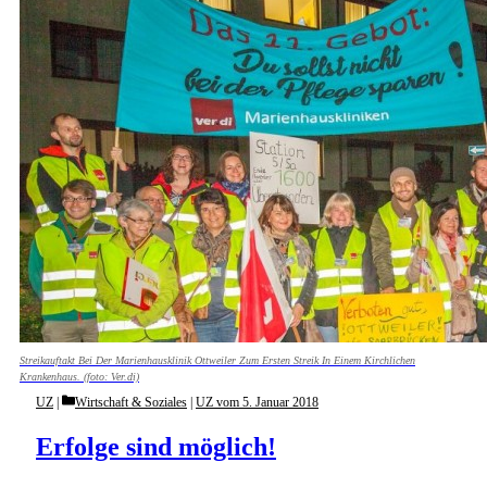
Streikauftakt Bei Der Marienhausklinik Ottweiler Zum Ersten Streik In Einem Kirchlichen
Krankenhaus. (foto: Ver.di)
Categories
UZ
Wirtschaft & Soziales
|
UZ vom 5. Januar 2018
Erfolge sind möglich!