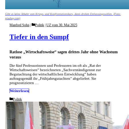
Gibt es keine Abkehr vom Kriegs- und Konfrontationskurs, dann drohen Entlassungswellen. (Foto:
pixabay.com)
Categories
Manfred Sohn
Politik
|
UZ vom 30. Mai 2025
Tiefer in den Sumpf
Ratlose „Wirtschaftsweise“ sagen drittes Jahr ohne Wachstum
voraus
Die fünf Professorinnen und Professoren im oft als „Rat der
Wirtschaftsweisen“ bezeichneten „Sachverständigenrat zur
Begutachtung der wirtschaftlichen Entwicklung“ haben
auftragsgemäß ihr „Frühjahrsgutachten“ abgeliefert. Sie
prognostizieren …
Weiterlesen
Categories
Politik