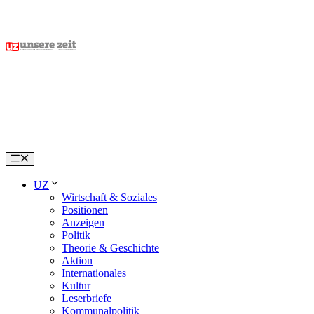
Skip
to
content
Menu
UZ
Wirtschaft & Soziales
Positionen
Anzeigen
Politik
Theorie & Geschichte
Aktion
Internationales
Kultur
Leserbriefe
Kommunalpolitik