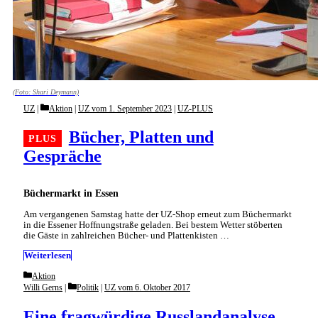
(Foto: Shari Deymann)
Categories
UZ
Aktion
|
UZ vom 1. September 2023
|
UZ-PLUS
Bücher, Platten und
Gespräche
Büchermarkt in Essen
Am vergangenen Samstag hatte der UZ-Shop erneut zum Büchermarkt
in die Essener Hoffnungstraße geladen. Bei bestem Wetter stöberten
die Gäste in zahlreichen Bücher- und Plattenkisten …
Weiterlesen
Categories
Aktion
Categories
Willi Gerns
Politik
|
UZ vom 6. Oktober 2017
Eine fragwürdige Russlandanalyse