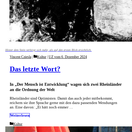
Hinter dem Stein verbirgt sich mehr, als auf den ersten Blick ersichtlich.
Categories
Vincent Cziesla
Kultur
|
UZ vom 6. Dezember 2024
Das letzte Wort?
In „Der Mensch ist Entwicklung“ wagen sich zwei Rheinländer
an die Ordnung der Welt
Rheinländer sind Optimisten. Damit das auch jeder mitbekommt,
reichern sie ihre Sprache gerne mit den dazu passenden Wendungen
an. Eine davon: „Et hätt noch emmer …
Weiterlesen
Categories
Kultur