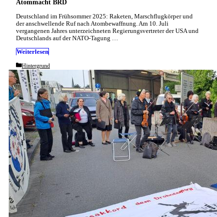
Atommacht BRD
Deutschland im Frühsommer 2025: Raketen, Marschflugkörper und
der anschwellende Ruf nach Atombewaffnung. Am 10. Juli
vergangenen Jahres unterzeichneten Regierungsvertreter der USA und
Deutschlands auf der NATO-Tagung …
Weiterlesen
Categories
Hintergrund