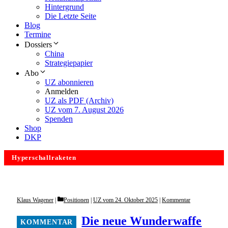
Hintergrund
Die Letzte Seite
Blog
Termine
Dossiers
China
Strategiepapier
Abo
UZ abonnieren
Anmelden
UZ als PDF (Archiv)
UZ vom 7. August 2026
Spenden
Shop
DKP
Hyperschallraketen
Categories
Klaus Wagener
Positionen
|
UZ vom 24. Oktober 2025
|
Kommentar
Die neue Wunderwaffe