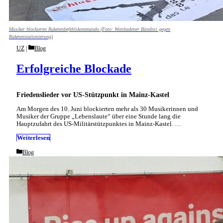
Musiker blockieren Raketenbefehlskommando (Foto: Wiesbadener Bündnis gegen
Raketenstationierung)
Categories
UZ
Blog
Erfolgreiche Blockade
Friedenslieder vor US-Stützpunkt in Mainz-Kastel
Am Morgen des 10. Juni blockierten mehr als 30 Musikerinnen und
Musiker der Gruppe „Lebenslaute“ über eine Stunde lang die
Hauptzufahrt des US-Militärstützpunktes in Mainz-Kastel. …
Weiterlesen
Categories
Blog