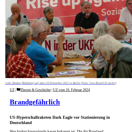
Lühr Henken (Bildmitte) auf dem UZ-Pressefest 2022 in Berlin (Foto: Uwe Bitzel/UZ-Archiv)
Categories
UZ
Theorie & Geschichte
|
UZ vom 16. Februar 2024
Brandgefährlich
US-Hyperschallraketen Dark Eagle vor Stationierung in
Deutschland
Was bisher hierzulande kaum bekannt ist: Die für Russland