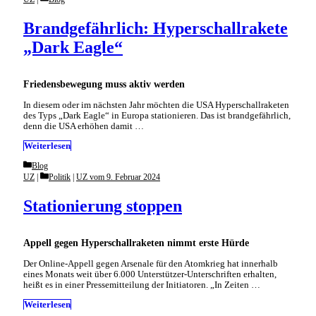
Brandgefährlich: Hyperschallrakete
„Dark Eagle“
Friedensbewegung muss aktiv werden
In diesem oder im nächsten Jahr möchten die USA Hyperschallraketen
des Typs „Dark Eagle“ in Europa stationieren. Das ist brandgefährlich,
denn die USA erhöhen damit …
Weiterlesen
Categories
Blog
Categories
UZ
Politik
|
UZ vom 9. Februar 2024
Stationierung stoppen
Appell gegen Hyperschallraketen nimmt erste Hürde
Der Online-Appell gegen Arsenale für den Atomkrieg hat innerhalb
eines Monats weit über 6.000 Unterstützer-Unterschriften erhalten,
heißt es in einer Pressemitteilung der Initiatoren. „In Zeiten …
Weiterlesen