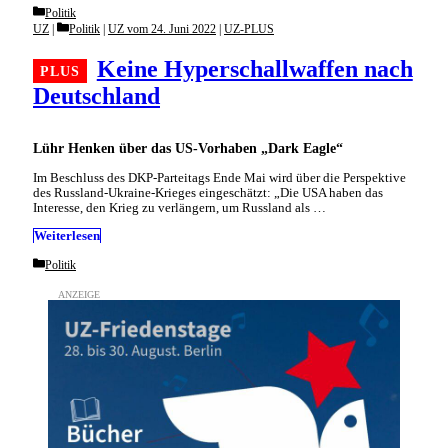
Categories
Politik
Categories
UZ
Politik
|
UZ vom 24. Juni 2022
|
UZ-PLUS
Keine Hyperschallwaffen nach
Deutschland
Lühr Henken über das US-Vorhaben „Dark Eagle“
Im Beschluss des DKP-Parteitags Ende Mai wird über die Perspektive
des Russland-Ukraine-Krieges eingeschätzt: „Die USA haben das
Interesse, den Krieg zu verlängern, um Russland als …
Weiterlesen
Categories
Politik