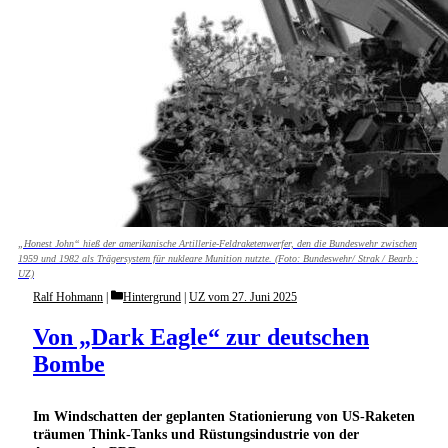
„Honest John“ hieß der amerikanische Artillerie-Feldraketenwerfer, den die Bundeswehr zwischen
1959 und 1982 als Trägersystem für nukleare Munition nutzte. (Foto: Bundeswehr/ Strak / Bearb.:
UZ)
Categories
Ralf Hohmann
Hintergrund
|
UZ vom 27. Juni 2025
Von „Dark Eagle“ zur deutschen
Bombe
Im Windschatten der geplanten Stationierung von US-Raketen
träumen Think-Tanks und Rüstungsindustrie von der