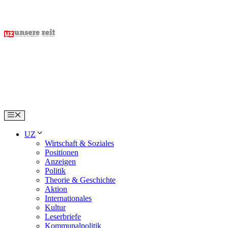
Skip
to
content
Menu
UZ
Wirtschaft & Soziales
Positionen
Anzeigen
Politik
Theorie & Geschichte
Aktion
Internationales
Kultur
Leserbriefe
Kommunalpolitik