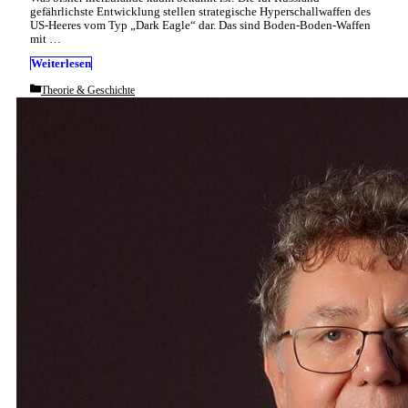
gefährlichste Entwicklung stellen strategische Hyperschallwaffen des
US-Heeres vom Typ „Dark Eagle“ dar. Das sind Boden-Boden-Waffen
mit …
Weiterlesen
Categories
Theorie & Geschichte