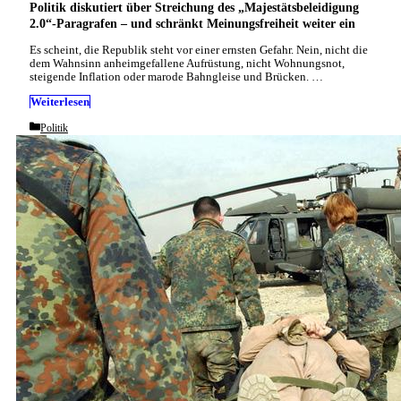
Politik diskutiert über Streichung des „Majestätsbeleidigung
2.0“-Paragrafen – und schränkt Meinungsfreiheit weiter ein
Es scheint, die Republik steht vor einer ernsten Gefahr. Nein, nicht die
dem Wahnsinn anheimgefallene Aufrüstung, nicht Wohnungsnot,
steigende Inflation oder marode Bahngleise und Brücken. …
Weiterlesen
Categories
Politik