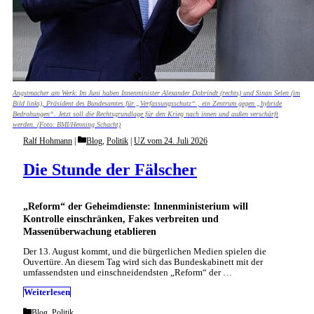
Angstmacher am Werk: Im Juni haben Innenminister Alexander Dobrindt (rechts) und Sinan Selen (im
Bild links), Präsident des Bundesamtes für „Verfassungsschutz“ , ein Zentrum gegen „hybride
Bedrohungen“. Jetzt soll die Rechtsgrundlage für den Krieg nach innen und außen verschärft
werden. (Foto: BMI/Henning Schacht)
Categories
Ralf Hohmann
Blog
,
Politik
|
UZ vom 24. Juli 2026
Die Stunde der Fälscher
„Reform“ der Geheimdienste: Innenministerium will
Kontrolle einschränken, Fakes verbreiten und
Massenüberwachung etablieren
Der 13. August kommt, und die bürgerlichen Medien spielen die
Ouvertüre. An diesem Tag wird sich das Bundeskabinett mit der
umfassendsten und einschneidendsten „Reform“ der …
Weiterlesen
Categories
Blog
,
Politik