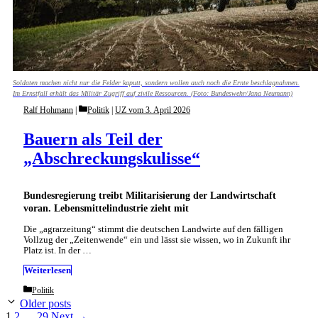
Soldaten machen nicht nur die Felder kaputt, sondern wollen auch noch die Ernte beschlagnahmen.
Im Ernstfall erhält das Militär Zugriff auf zivile Ressourcen. (Foto: Bundeswehr/Jana Neumann)
Categories
Ralf Hohmann
Politik
|
UZ vom 3. April 2026
Bauern als Teil der
„Abschreckungskulisse“
Bundesregierung treibt Militarisierung der Landwirtschaft
voran. Lebensmittelindustrie zieht mit
Die „agrarzeitung“ stimmt die deutschen Landwirte auf den fälligen
Vollzug der „Zeitenwende“ ein und lässt sie wissen, wo in Zukunft ihr
Platz ist. In der …
Weiterlesen
Categories
Politik
Older posts
Page
Page
Page
1
2
…
29
Next
→