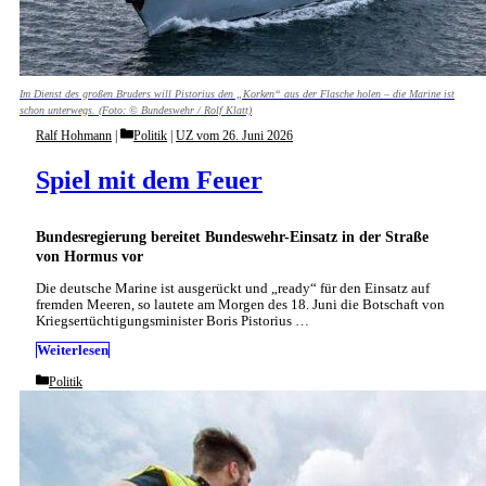
Im Dienst des großen Bruders will Pistorius den „Korken“ aus der Flasche holen – die Marine ist
schon unterwegs. (Foto: © Bundeswehr / Rolf Klatt)
Categories
Ralf Hohmann
Politik
|
UZ vom 26. Juni 2026
Spiel mit dem Feuer
Bundesregierung bereitet Bundeswehr-Einsatz in der Straße
von Hormus vor
Die deutsche Marine ist ausgerückt und „ready“ für den Einsatz auf
fremden Meeren, so lautete am Morgen des 18. Juni die Botschaft von
Kriegsertüchtigungsminister Boris Pistorius …
Weiterlesen
Categories
Politik