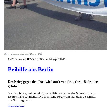
(Foto: stoprammstein.de / Bearb.: UZ)
Categories
Ralf Hohmann
Politik
|
UZ vom 10. April 2026
Beihilfe aus Berlin
Der Krieg gegen den Iran wird auch von deutschem Boden aus
geführt
Spanien tut es, Italien tut es, auch Österreich und die Schweiz tun es.
Deutschland tut nichts. Die spanische Regierung hat dem US-Militär
die Nutzung der …
Weiterlesen