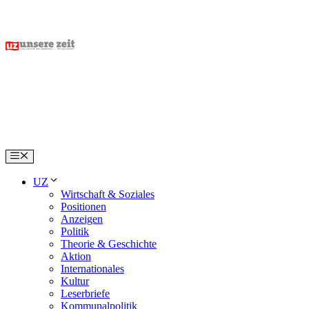
Skip
to
content
Menu
UZ
Wirtschaft & Soziales
Positionen
Anzeigen
Politik
Theorie & Geschichte
Aktion
Internationales
Kultur
Leserbriefe
Kommunalpolitik