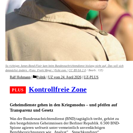
So richtiges James-Bond-Flair kam beim Bundesnachrichtendienst bislang nicht auf. Das soll sich
demnächst ändern. (Foto:
Frerk Meyer / flickr.com /
CC BY-SA 2.0
/ Bearb.: UZ)
Categories
Ralf Hohmann
Politik
|
UZ vom 24. April 2026
|
UZ-PLUS
Kontrollfreie Zone
Geheimdienste gehen in den Kriegsmodus – und pfeifen auf
Transparenz und Gesetz
Was der Bundesnachrichtendienst (BND) tagtäglich treibt, gehört zu
den bestgehüteten Geheimnissen der Berliner Republik. 6.500 BND-
Spione agieren weltweit unter vermeintlich unverdächtigen
Berufsbezeichnungen wie „Analyst“, „Sprachkundiger“, …