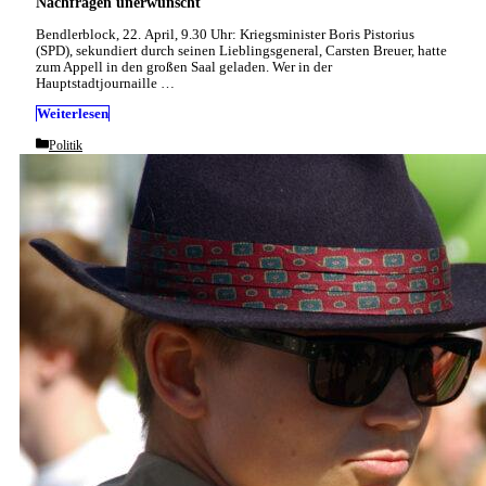
Nachfragen unerwünscht
Bendlerblock, 22. April, 9.30 Uhr: Kriegsminister Boris Pistorius
(SPD), sekundiert durch seinen Lieblingsgeneral, Carsten Breuer, hatte
zum Appell in den großen Saal geladen. Wer in der
Hauptstadtjournaille …
Weiterlesen
Categories
Politik