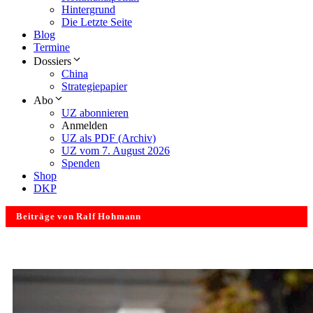
Hintergrund
Die Letzte Seite
Blog
Termine
Dossiers
China
Strategiepapier
Abo
UZ abonnieren
Anmelden
UZ als PDF (Archiv)
UZ vom 7. August 2026
Spenden
Shop
DKP
Beiträge von Ralf Hohmann