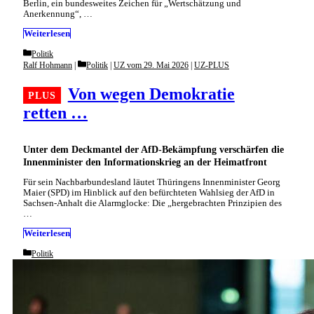
Berlin, ein bundesweites Zeichen für „Wertschätzung und
Anerkennung“, …
Weiterlesen
Categories
Politik
Categories
Ralf Hohmann
Politik
|
UZ vom 29. Mai 2026
|
UZ-PLUS
Von wegen Demokratie
retten …
Unter dem Deckmantel der AfD-Bekämpfung verschärfen die
Innenminister den Informationskrieg an der Heimatfront
Für sein Nachbarbundesland läutet Thüringens Innenminister Georg
Maier (SPD) im Hinblick auf den befürchteten Wahlsieg der AfD in
Sachsen-Anhalt die Alarmglocke: Die „hergebrachten Prinzipien des
…
Weiterlesen
Categories
Politik