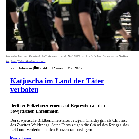
Wer stört hier den Frieden? Polizeieinsatz am 8. Mai 2025 am Sowjetischen Ehrenmal in Berlin-
Treptow (Foto: Montecruz Foto)
Categories
Ralf Hohmann
Politik
|
UZ vom 8. Mai 2026
Katjuscha im Land der Täter
verboten
Berliner Polizei setzt erneut auf Repression an den
Sowjetischen Ehrenmalen
Der sowjetische Bildberichterstatter Jewgeni Chaldej gilt als Chronist
des Zweiten Weltkriegs. Seine Fotos zeigen die Gräuel des Krieges, das
Leid und Verderben in den Konzentrationslagern …
Weiterlesen