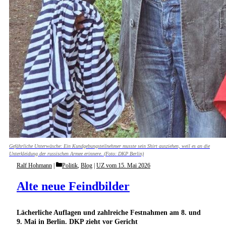
Gefährliche Unterwäsche: Ein Kundgebungsteilnehmer musste sein Shirt ausziehen, weil es an die
Unterkleidung der russischen Armee erinnere. (Foto: DKP Berlin)
Categories
Ralf Hohmann
Politik
,
Blog
|
UZ vom 15. Mai 2026
Alte neue Feindbilder
Lächerliche Auflagen und zahlreiche Festnahmen am 8. und
9. Mai in Berlin. DKP zieht vor Gericht