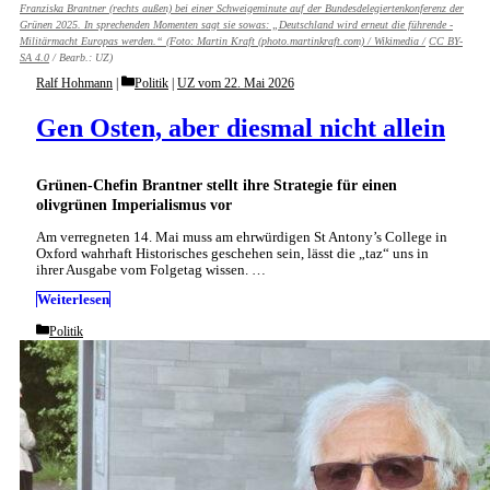
Franziska Brantner (rechts außen) bei einer Schweigeminute auf der Bundesdelegiertenkonferenz der
Grünen 2025. In sprechenden Momenten sagt sie sowas: „Deutschland wird erneut die führende ­
Militärmacht Europas werden.“ (Foto:
Martin Kraft (photo.martinkraft.com) / Wikimedia /
CC BY-
SA 4.0
/ Bearb.: UZ)
Categories
Ralf Hohmann
Politik
|
UZ vom 22. Mai 2026
Gen Osten, aber diesmal nicht allein
Grünen-Chefin Brantner stellt ihre Strategie für einen
olivgrünen Imperialismus vor
Am verregneten 14. Mai muss am ehrwürdigen St Antony’s College in
Oxford wahrhaft Historisches geschehen sein, lässt die „taz“ uns in
ihrer Ausgabe vom Folgetag wissen. …
Weiterlesen
Categories
Politik