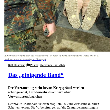
Bundeswehrsoldaten üben das Verladen von Verletzten in einen Hubschrauber. (Foto: The U. S.
National Archives / catalog.archives.gov)
Categories
Ralf Hohmann
Politik
|
UZ vom 5. Juni 2026
Das „einigende Band“
Der Veteranentag steht bevor. Kriegsgräuel werden
schöngeredet, Bundeswehr diskutiert über
Verwundetenabzeichen
Der zweite „Nationale Veteranentag“ am 15. Juni wirft seine dunklen
Schatten voraus. Die Vorbereitungen auf die Zentralveranstaltung in