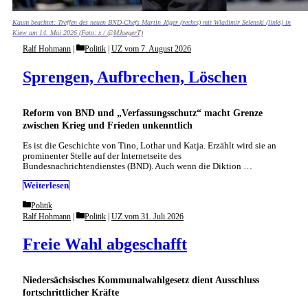
Kaum beachtet: Treffen des neuen BND-Chefs Martin Jäger (rechts) mit Wladimir Selenski (links) in
Kiew am 14. Mai 2026 (Foto: x / @MJaegerT)
Categories
Ralf Hohmann
Politik
|
UZ vom 7. August 2026
Sprengen, Aufbrechen, Löschen
Reform von BND und „Verfassungsschutz“ macht Grenze
zwischen Krieg und Frieden unkenntlich
Es ist die Geschichte von Tino, Lothar und Katja. Erzählt wird sie an
prominenter Stelle auf der Internetseite des
Bundesnachrichtendienstes (BND). Auch wenn die Diktion …
Weiterlesen
Categories
Politik
Categories
Ralf Hohmann
Politik
|
UZ vom 31. Juli 2026
Freie Wahl abgeschafft
Niedersächsisches Kommunalwahlgesetz dient Ausschluss
fortschrittlicher Kräfte