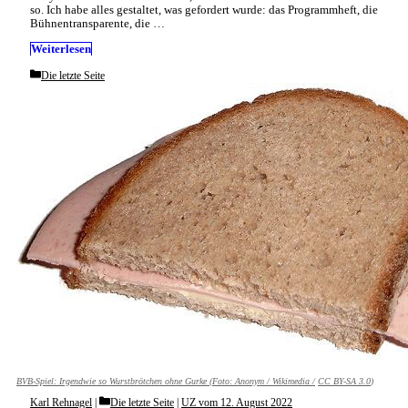
so. Ich habe alles gestaltet, was gefordert wurde: das Programmheft, die
Bühnentransparente, die …
Weiterlesen
Categories
Die letzte Seite
BVB-Spiel: Irgendwie so Wurstbrötchen ohne Gurke (Foto:
Anonym / Wikimedia /
CC BY-SA 3.0
)
Categories
Karl Rehnagel
Die letzte Seite
|
UZ vom 12. August 2022