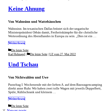
Keine Ahnung
Von Wahnsinn und Wattebäuschen
Wahnsinn. Im texanischen Dallas brüstet sich der ungarische
Ministerpräsident Orbán damit, Freiheitskämpfer für die christliche
Werteordnung des Abendlandes in Europa zu sein. „Dies ist ein …
Weiterlesen
Categories
Die letzte Seite
Categories
Karl Rehnagel
Die letzte Seite
|
UZ vom 27. Mai 2022
Und Tschau
Von Nichtwahlen und Uwe
Purzeltag I. Wochenende mit der lieben A. auf dem Bauwagencamping
direkt anne Ruhr. Wir haben zwei tolle Wagen mit jeweils Doppelbett,
Spüle, Kühlschrank und kleinem …
Weiterlesen
Categories
Die letzte Seite
Newer posts