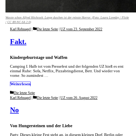
Wusste schon Alfred Hitchcock: Lange duschen ist der reinste Horror. (Foto:
Laura Loveday / Flickr
/
CC BY-NC-SA 2.0
)
Categories
Karl Rehnagel
Die letzte Seite
|
UZ vom 23. September 2022
Fakt.
Kindergeburtstage und Waffen
Camping I. Halb tot vom Pressefest und der folgenden UZ hieß es erst
einmal Ruhe: Sofa, Netflix, Pizzabringdienst, Bett. Und wieder von
vorne. So zumindest …
Weiterlesen
Categories
Die letzte Seite
Categories
Karl Rehnagel
Die letzte Seite
|
UZ vom 26. August 2022
No
Von Hungersteinen und der Liebe
Party. Dieses kleine Fest steht an, in diesem kleinen Dorf. Berlin oder