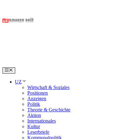
Skip
to
content
Menu
UZ
Wirtschaft & Soziales
Positionen
Anzeigen
Politik
Theorie & Geschichte
Aktion
Internationales
Kultur
Leserbriefe
Kommunalpolitik