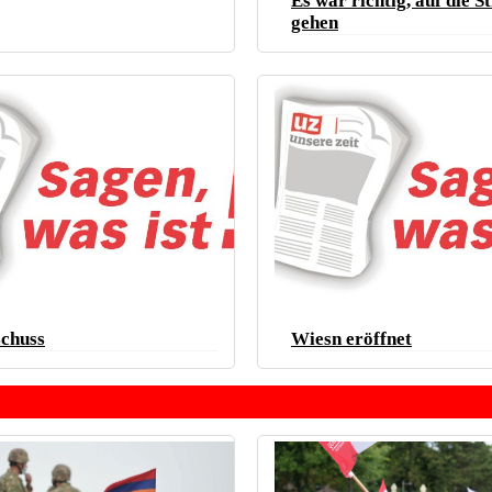
Es war richtig, auf die S
gehen
schuss
Wiesn eröffnet