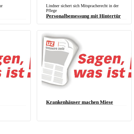
Uniklinik-Beschäftigte auf einer Kundgebung zur Tarifrunde der Länder
(Düsseldorf, November 2021). (Foto: Dave Kittel)
ur
Lindner sichert sich Mitspracherecht in der
Pflege
Personalbemessung mit Hintertür
Krankenhäuser machen Miese