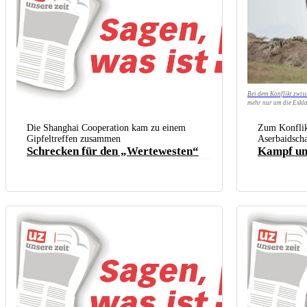
Bei dem Konflikt zwis
mehr nur um die Exkla
Armenien)
Die Shanghai Cooperation kam zu einem
Zum Konflik
Gipfeltreffen zusammen
Aserbaidsch
Schrecken für den „Wertewesten“
Kampf um