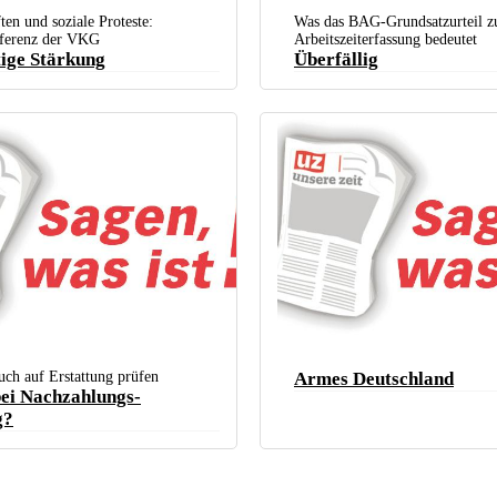
gen Reallohnverlust: Auftakt der IG Metall zur
Systemtechnik GmbH)
- und Elektroindustrie in Nürnberg (15. September
en und soziale Proteste:
Was das BAG-Grundsatzurteil z
ll)
nferenz der VKG
Arbeitszeiterfassung bedeutet
ige Stärkung
Überfällig
ch auf Erstattung prüfen
Armes Deutschland
ei Nachzahlungs­
g?