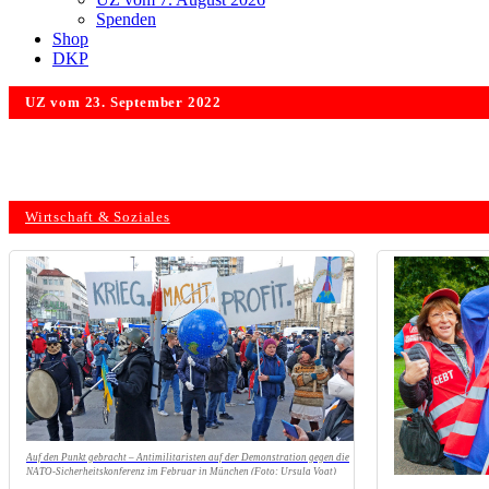
Spenden
Shop
DKP
UZ vom 23. September 2022
Wirtschaft & Soziales
Auf den Punkt gebracht – Antimilitaristen auf der Demonstration gegen die
NATO-Sicherheitskonferenz im Februar in München (Foto: Ursula Vogt)