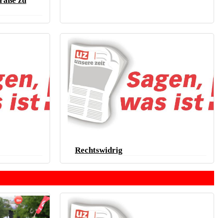
traße zu
Rechtswidrig