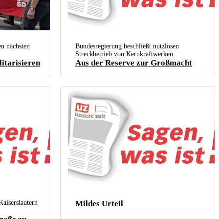
n Ende Juni SDAJ und DKP
en nächsten
Bundesregierung beschließt nutzlosen
h-Partenkirchen. (Foto:
Streckbetrieb von Kernkraftwerken
litarisieren
Aus der Reserve zur Großmacht
Kaiserslautern
Mildes Urteil