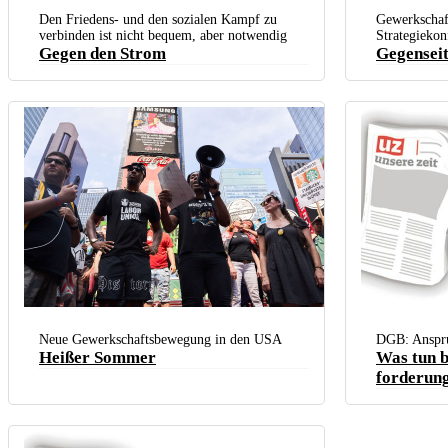
Gemeinsamer Kampf ge
Tarifrunde der Metall
Den Friedens- und den sozialen Kampf zu
Gewerkschaft
2022). (Foto: IG Meta
verbinden ist nicht bequem, aber notwendig
Strategieko
Gegen den Strom
Gegenseit
Abschlusskundgebung zwischen Werbeflächen auf dem Times Square in
New York City (Foto: Johannes Hör)
Neue Gewerkschaftsbewegung in den USA
DGB: Anspru
Heißer Sommer
Was tun b
forderun