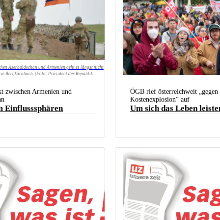
chen Aserbaidschan und Armenien geht es längst nicht
ve Bergkarabach. (Foto: Präsident der Republik
32.000 Menschen folgten am vergangenen Samstag
des Gewerkschaftsbundes und demonstrierten gege
t zwischen Armenien und
ÖGB rief österreichweit „gegen 
Lebenshaltungskosten. (Foto: Österreichischer G
an
Kostenexplosion“ auf
 Einflusssphären
Um sich das Leben leist