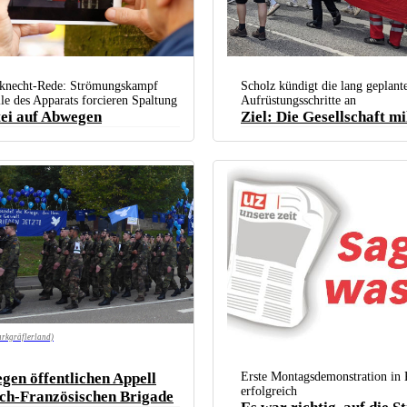
„Bundeswehr abziehen statt aufrüsten“ forderte
ra Wagenknecht spricht Anfang Mai für die Partei
knecht-Rede: Strömungskampf
Scholz kündigt die lang geplant
bei den Protesten gegen den G7-Gipfel in Garmisc
tal. (Foto:
DIE LINKE Nordrhein-Westfalen / Flickr /
eile des Apparats forcieren Spaltung
Aufrüstungsschritte an
SDAJ München)
ei auf Abwegen
Ziel: Die Gesellschaft mi
arkgräflerland)
egen öffentlichen Appell
Erste Montagsdemonstration in 
erfolgreich
ch-Französischen Brigade