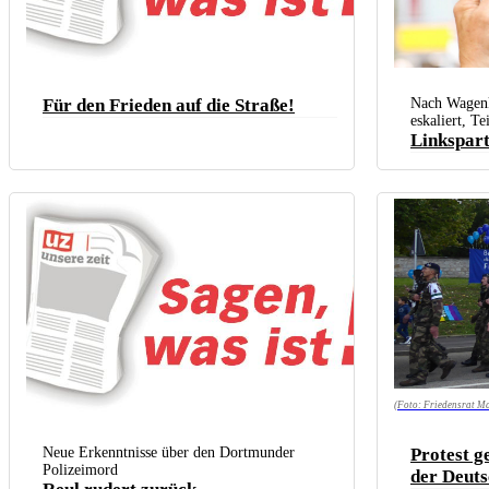
Bald Geschichte? Sah
Für den Frieden auf die Straße!
Nach Wagen
„Die Linke“ in Wupper
eskaliert, T
CC BY-SA 2.0
)
Linkspart
(Foto: Friedensrat M
Neue Erkenntnisse über den Dortmunder
Protest g
Polizeimord
der Deuts