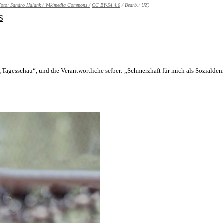
Foto:
Sandro Halank / Wikimedia Commons /
CC BY-SA 4.0
/ Bearb.: UZ)
S
 „Tagesschau“, und die Verantwortliche selber: „Schmerzhaft für mich als Soziald