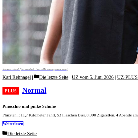
So muss das! (Screenshot: hansa07.sumupstore.com)
Categories
Karl Rehnagel
Die letzte Seite
|
UZ vom 5. Juni 2026
|
UZ-PLUS
Normal
Pinocchio und pinke Schuhe
Pfinxten. 511,7 Kilometer Fahrt, 53 Flaschen Bier, 8.000 Zigaretten, 4 Abende am 
Weiterlesen
Categories
Die letzte Seite