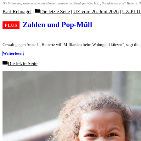
Die Schmerzen, wenn man gerade Hunderttausende ins Elend getrieben hat: „Sozialdemokratin“ Hubertz. (
Categories
Karl Rehnagel
Die letzte Seite
|
UZ vom 26. Juni 2026
|
UZ-PLU
Zahlen und Pop-Müll
Gewalt gegen Arme I. „Hubertz will Milliarden beim Wohngeld kürzen“, sagt die
Weiterlesen
Categories
Die letzte Seite