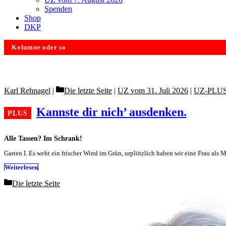
Spenden
Shop
DKP
Kolumne oder so
Categories
Karl Rehnagel
Die letzte Seite
|
UZ vom 31. Juli 2026
|
UZ-PLU
Kannste dir nich’ ausdenken.
Alle Tassen? Im Schrank!
Garten I. Es weht ein frischer Wind im Grün, urplötzlich haben wir eine Frau als
Weiterlesen
Categories
Die letzte Seite