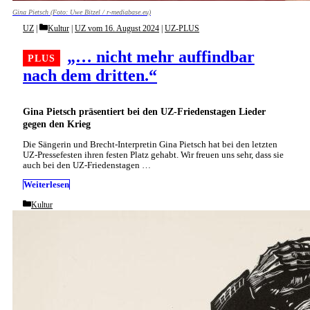
Gina Pietsch (Foto: Uwe Bitzel / r-mediabase.eu)
Categories
UZ
Kultur
|
UZ vom 16. August 2024
|
UZ-PLUS
„… nicht mehr auffindbar
nach dem dritten.“
Gina Pietsch präsentiert bei den UZ-Friedenstagen Lieder
gegen den Krieg
Die Sängerin und Brecht-Interpretin Gina Pietsch hat bei den letzten
UZ-Pressefesten ihren festen Platz gehabt. Wir freuen uns sehr, dass sie
auch bei den UZ-Friedenstagen …
Weiterlesen
Categories
Kultur