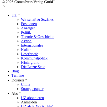
© 2026 CommPress Verlag GmbH
UZ
Wirtschaft & Soziales
Positionen
Anzeigen
Politik
Theorie & Geschichte
Aktion
Internationales
Kultur
Leserbriefe
Kommunalpolitik
Hintergrund
Die Letzte Seite
Blog
Termine
Dossiers
China
Strategiepapier
Abo
UZ abonnieren
Anmelden
UZ als PDF (Archiv)