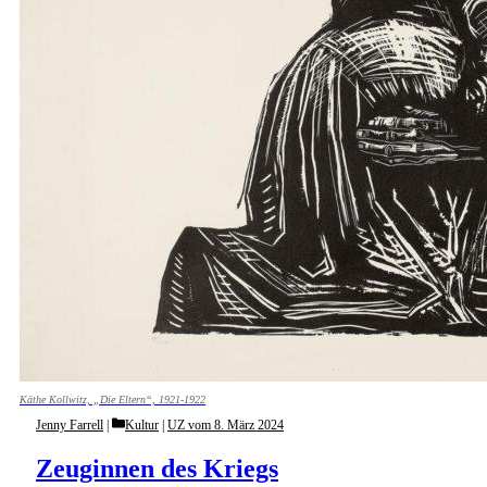
Käthe Kollwitz, „Die Eltern“, 1921-1922
Categories
Jenny Farrell
Kultur
|
UZ vom 8. März 2024
Zeuginnen des Kriegs