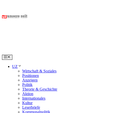
Skip
to
content
Menu
UZ
Wirtschaft & Soziales
Positionen
Anzeigen
Politik
Theorie & Geschichte
Aktion
Internationales
Kultur
Leserbriefe
Kommunalpolitik